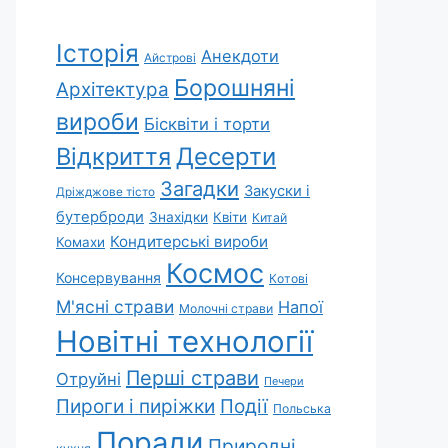
Історія
Анекдоти
Айстрові
Борошняні
Архітектура
вироби
Бісквіти і торти
Відкриття
Десерти
Загадки
Закуски і
Дріжджове тісто
бутерброди
Знахідки
Квіти
Китай
Кондитерські вироби
Комахи
Космос
Консервування
Котові
М'ясні страви
Напої
Молочні страви
Новітні технології
Перші страви
Отруйні
Печери
Пироги і пиріжки
Події
Польська
Поради
Природні