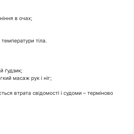
ніння в очах;
я температури тіла.
й ґудзик;
кий масаж рук і ніг;
ється втрата свідомості і судоми – терміново