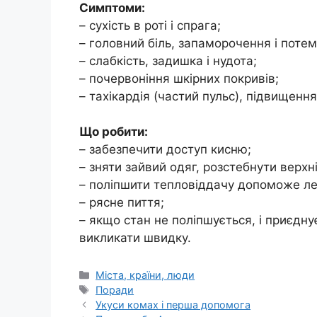
Симптоми:
– сухість в роті і спрага;
– головний біль, запаморочення і потем
– слабкість, задишка і нудота;
– почервоніння шкірних покривів;
– тахікардія (частий пульс), підвищенн
Що робити:
– забезпечити доступ кисню;
– зняти зайвий одяг, розстебнути верхні
– поліпшити тепловіддачу допоможе лег
– рясне пиття;
– якщо стан не поліпшується, і приєдну
викликати швидку.
Категорії
Міста, країни, люди
Позначки
Поради
Укуси комах і перша допомога