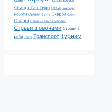
кухня
явища та стихії
Птахи
Рекорди
Скарби
Роботи
Салати
Свята
Спорт
Ссавці
Страви з круп і бобових
Страви з овочами
Страви з
Туризм
Транспорт
риби
Теорії