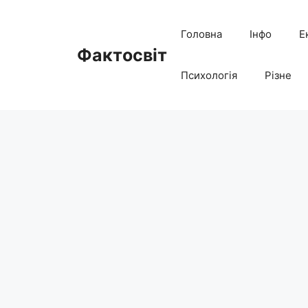
Перейти
до
Головна
Інфо
Е
вмісту
Фактосвіт
Психологія
Різне