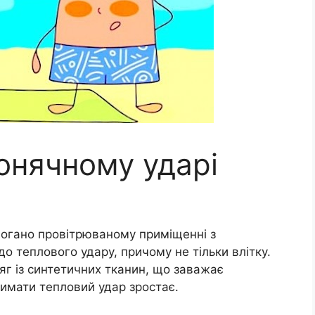
онячному ударі
огано провітрюваному приміщенні з
 теплового удару, причому не тільки влітку.
яг із синтетичних тканин, що заважає
имати тепловий удар зростає.