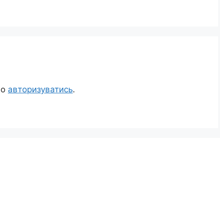
но
авторизуватись
.