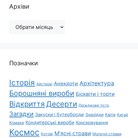
Архіви
Архіви
Позначки
Історія
Архітектура
Анекдоти
Айстрові
Борошняні вироби
Бісквіти і торти
Відкриття
Десерти
Дріжджове тісто
Загадки
Закуски і бутерброди
Знахідки
Квіти
Китай
Кондитерські вироби
Консервування
Комахи
Космос
М'ясні страви
Котові
Молочні страви