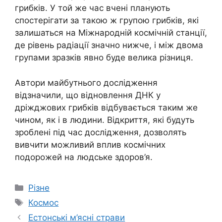
грибків. У той же час вчені планують
спостерігати за такою ж групою грибків, які
залишаться на Міжнародній космічній станції,
де рівень радіації значно нижче, і між двома
групами зразків явно буде велика різниця.
Автори майбутнього дослідження
відзначили, що відновлення ДНК у
дріжджових грибків відбувається таким же
чином, як і в людини. Відкриття, які будуть
зроблені під час дослідження, дозволять
вивчити можливий вплив космічних
подорожей на людське здоров’я.
Категорії
Різне
Позначки
Космос
Естонські м’ясні страви