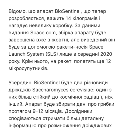
Відомо, що апарат BioSentinel, що тепер
розробляється, важить 14 кілограмів і
нагадує невелику коробку. За даними
видання Space.com, збірка апарату буде
завершена вже в жовтні, але виведений він
буде за допомогою ракети-носія Space
Launch System (SLS) лише в середині 2020
року. Крім нього, на ракеті полетять ще 12
мікросупутників.
Усередині BioSentinel буде два різновиди
дріжджів Saccharomyces cerevisiae: один з
них більш стійкий до космічної радіації, ніж
інший. Апарат буде збирати дані про грибки
протягом 9-12 місяців. Дослідники
сподіваються отримати більш детальну
інформацію про розмноження дріжджових