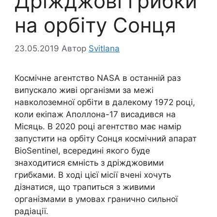
Дріжджові грибки
на орбіту Сонця
23.05.2019
Автор
Svitlana
Космічне агентство NASA в останній раз
випускало живі організми за межі
навколоземної орбіти в далекому 1972 році,
коли екіпаж Аполлона-17 висадився на
Місяць. В 2020 році агентство має намір
запустити на орбіту Сонця космічний апарат
BioSentinel, всередині якого буде
знаходитися ємність з дріжджовими
грибками. В ході цієї місії вчені хочуть
дізнатися, що трапиться з живими
організмами в умовах гранично сильної
радіації.