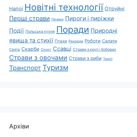
Новітні технології
Напої
Отруйні
Перші страви
Пироги і пиріжки
Печери
Поради
Природні
Події
Польська кухня
явища та стихії
Роботи
Салати
Птахи
Рекорди
Ссавці
Скарби
Свята
Страви з круп і бобових
Спорт
Страви з овочами
Страви з риби
Теорії
Туризм
Транспорт
Архіви