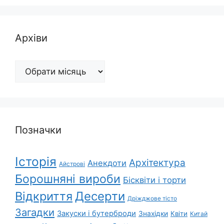
Архіви
Архіви
Позначки
Історія
Архітектура
Анекдоти
Айстрові
Борошняні вироби
Бісквіти і торти
Відкриття
Десерти
Дріжджове тісто
Загадки
Закуски і бутерброди
Знахідки
Квіти
Китай