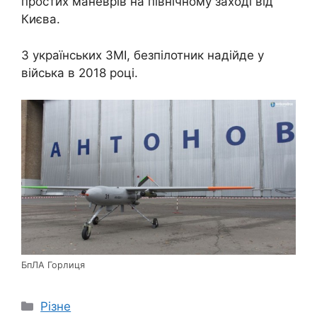
простих маневрів на північному заході від
Києва.
З українських ЗМІ, безпілотник надійде у
війська в 2018 році.
БпЛА Горлиця
Категорії
Різне