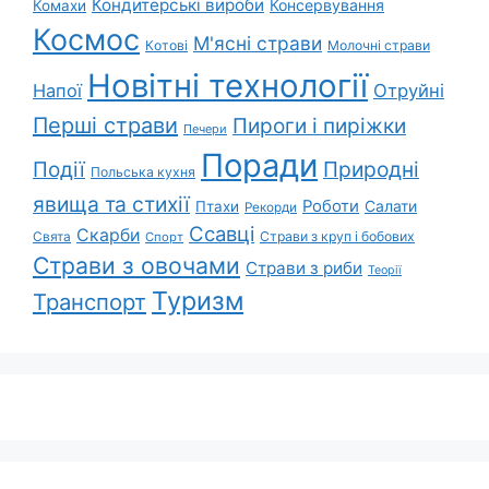
Кондитерські вироби
Консервування
Комахи
Космос
М'ясні страви
Котові
Молочні страви
Новітні технології
Напої
Отруйні
Перші страви
Пироги і пиріжки
Печери
Поради
Природні
Події
Польська кухня
явища та стихії
Роботи
Салати
Птахи
Рекорди
Ссавці
Скарби
Свята
Страви з круп і бобових
Спорт
Страви з овочами
Страви з риби
Теорії
Туризм
Транспорт