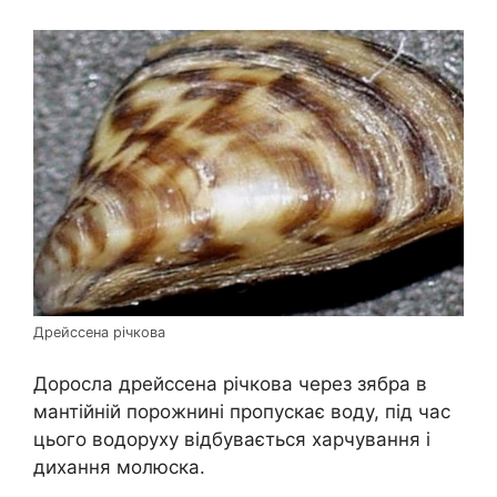
Дрейссена річкова
Доросла дрейссена річкова через зябра в
мантійній порожнині пропускає воду, під час
цього водоруху відбувається харчування і
дихання молюска.