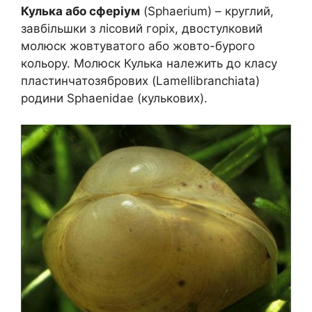
Кулька або сферіум
(Sphaerium) – круглий,
завбільшки з лісовий горіх, двостулковий
молюск жовтуватого або жовто-бурого
кольору. Молюск Кулька належить до класу
пластинчатозябрових (Lamellibranchiata)
родини Sphaenidae (кулькових).