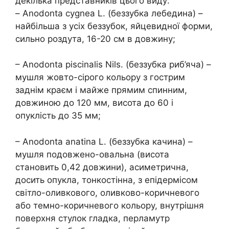
декілька представників цього виду:
– Anodonta cygnea L. (беззубка лебедина) –
найбільша з усіх беззубок, яйцевидної форми,
сильно роздута, 16-20 см в довжину;
– Anodonta piscinalis Nils. (беззубка риб’яча) –
мушля жовто-сірого кольору з гострим
заднім краєм і майже прямим спинним,
довжиною до 120 мм, висота до 60 і
опуклість до 35 мм;
– Anodonta anatina L. (беззубка качина) –
мушля подовжено-овальна (висота
становить 0,42 довжини), асиметрична,
досить опукла, тонкостінна, з епідермісом
світло-оливкового, оливково-коричневого
або темно-коричневого кольору, внутрішня
поверхня стулок гладка, перламутр