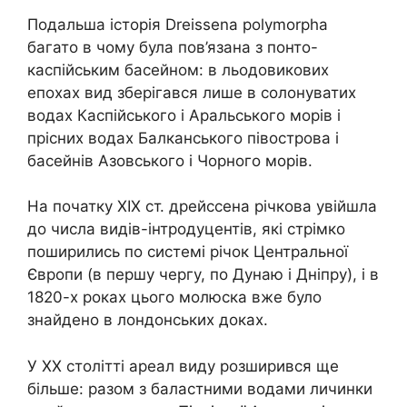
Подальша історія Dreissena polymorpha
багато в чому була пов’язана з понто-
каспійським басейном: в льодовикових
епохах вид зберігався лише в солонуватих
водах Каспійського і Аральського морів і
прісних водах Балканського півострова і
басейнів Азовського і Чорного морів.
На початку XIX ст. дрейссена річкова увійшла
до числа видів-інтродуцентів, які стрімко
поширились по системі річок Центральної
Європи (в першу чергу, по Дунаю і Дніпру), і в
1820-х роках цього молюска вже було
знайдено в лондонських доках.
У XX столітті ареал виду розширився ще
більше: разом з баластними водами личинки