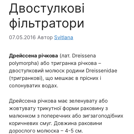
Двостулкові
фільтратори
07.05.2016
Автор
Svitlana
Дрейссена річкова
(лат. Dreissena
polymorpha) або тригранка річкова –
двостулковий молюск родини Dreissenidae
(тригранкові), що мешкає в прісних і
солонуватих водах.
Дрейссена річкова має зеленувату або
жовтувату трикутної форми раковину з
малюнком з поперечних або зигзагоподібних
коричневих смуг. Довжина раковини
дорослого молюска – 4-5 см.