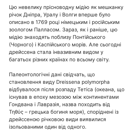
Цю невелику прісноводну мідію як мешканку
річок Дніпра, Уралу і Волги вперше було
описано в 1769 році німецьким і російським
зоологом Палласом. Зараз, як і раніше, цю
мідію знаходять поблизу Понтійського
(Чорного) і Каспійського морів. Але сьогодні
дрейссена стала інвазивним видом у
багатьох різних країнах по всьому світу.
Палеонтологічні дані свідчать, що
становлення виду Dreissena polymorpha
відбувалося після розпаду Тетіса (океана, що
існував в епоху мезозою між континентами
Гондвана і Лавразія, назва походить від
Τηθύς – грецька богиня моря), споріднені із
дрейссеною річковою види виявилися
ізольованими один від одного.