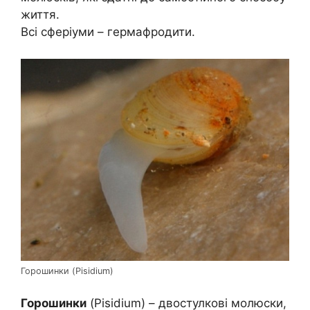
життя.
Всі сферіуми – гермафродити.
Горошинки (Pisidium)
Горошинки
(Pisidium) – двостулкові молюски,