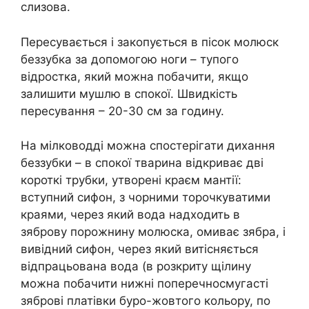
слизова.
Пересувається і закопується в пісок молюск
беззубка за допомогою ноги – тупого
відростка, який можна побачити, якщо
залишити мушлю в спокої. Швидкість
пересування – 20-30 см за годину.
На мілководді можна спостерігати дихання
беззубки – в спокої тварина відкриває дві
короткі трубки, утворені краєм мантії:
вступний сифон, з чорними торочкуватими
краями, через який вода надходить в
зяброву порожнину молюска, омиває зябра, і
вивідний сифон, через який витісняється
відпрацьована вода (в розкриту щілину
можна побачити нижні поперечносмугасті
зяброві платівки буро-жовтого кольору, по