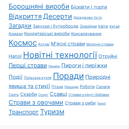
Борошняні вироби
Бісквіти і торти
Відкриття
Десерти
Дріжджове тісто
Загадки
Закуски і бутерброди
Знахідки
Квіти
Китай
Кондитерські вироби
Консервування
Комахи
Космос
М'ясні страви
Котові
Молочні страви
Новітні технології
Напої
Отруйні
Перші страви
Пироги і пиріжки
Печери
Поради
Природні
Події
Польська кухня
явища та стихії
Роботи
Салати
Птахи
Рекорди
Ссавці
Скарби
Свята
Страви з круп і бобових
Спорт
Страви з овочами
Страви з риби
Теорії
Туризм
Транспорт