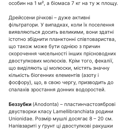
особин на 1 м², а біомаса 7 кг на ту ж площу.
Дрейссени річкові – дуже активні
фільтратори. У випадках, коли їх поселення
виявляються досить великими, вони здатні
істотно збіднити планктонні співтовариства,
що також може бути однією з причин
скорочення чисельності інших прісноводних
двостулкових молюсків. Крім того, фекалії,
що виділяють ці молюски, містять значну
кількість біогенних елементів (азоту і
фосфору), що, в свою чергу, призводить до
спалахів зростання донних водоростей.
Беззубки
(Anodonta) – пластинчастозяброві
двустворки класу Lamellibranchiata родини
Unionidae. Розмір мушлі досягає 8 – 20 см.
Напівзариті у ґрунт ці двостулкові ракушки