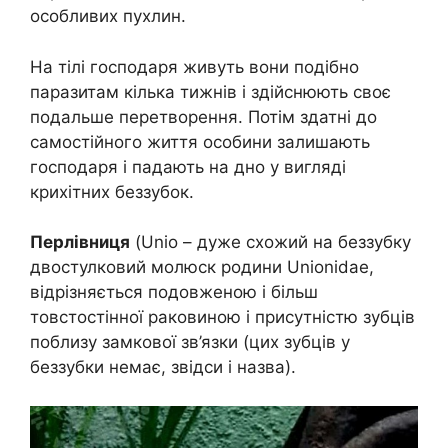
особливих пухлин.
На тілі господаря живуть вони подібно
паразитам кілька тижнів і здійснюють своє
подальше перетворення. Потім здатні до
самостійного життя особини залишають
господаря і падають на дно у вигляді
крихітних беззубок.
Перлівниця
(Unio – дуже схожий на беззубку
двостулковий молюск родини Unionidae,
відрізняється подовженою і більш
товстостінної раковиною і присутністю зубців
поблизу замкової зв’язки (цих зубців у
беззубки немає, звідси і назва).