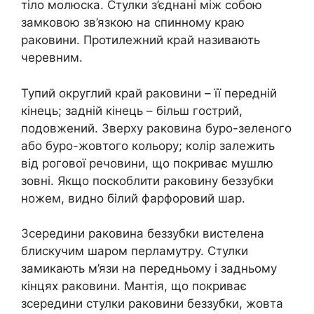
тіло молюска. Стулки з’єднані між собою
замковою зв’язкою на спинному краю
раковини. Протилежний край називають
черевним.
Тупий округлий край раковини – її передній
кінець; задній кінець – більш гострий,
подовжений. Зверху раковина буро-зеленого
або буро-жовтого кольору; колір залежить
від рогової речовини, що покриває мушлю
зовні. Якщо поскоблити раковину беззубки
ножем, видно білий фарфоровий шар.
Зсередини раковина беззубки вистелена
блискучим шаром перламутру. Стулки
замикають м’язи на передньому і задньому
кінцях раковини. Мантія, що покриває
зсередини стулки раковини беззубки, жовта