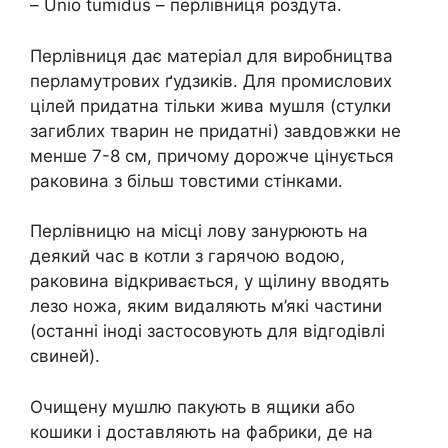
– Unio tumidus – перлівниця роздута.
Перлівниця дає матеріал для виробництва
перламутрових ґудзиків. Для промислових
цілей придатна тільки жива мушля (стулки
загиблих тварин не придатні) завдовжки не
менше 7-8 см, причому дорожче цінується
раковина з більш товстими стінками.
Перлівницю на місці лову занурюють на
деякий час в котли з гарячою водою,
раковина відкривається, у щілину вводять
лезо ножа, яким видаляють м’які частини
(останні іноді застосовують для відгодівлі
свиней).
Очищену мушлю пакують в ящики або
кошики і доставляють на фабрики, де на