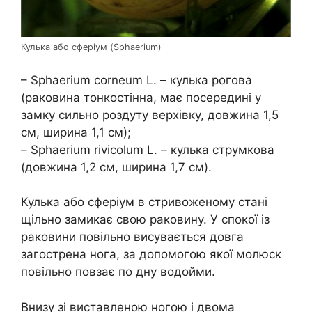
Кулька або сферіум (Sphaerium)
– Sphaerium corneum L. – кулька рогова
(раковина тонкостінна, має посередині у
замку сильно роздуту верхівку, довжина 1,5
см, ширина 1,1 см);
– Sphaerium rivicolum L. – кулька струмкова
(довжина 1,2 см, ширина 1,7 см).
Кулька або сферіум в стривоженому стані
щільно замикає свою раковину. У спокої із
раковини повільно висувається довга
загострена нога, за допомогою якої молюск
повільно повзає по дну водойми.
Внизу зі виставленою ногою і двома