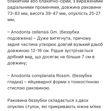
блакитний або блакитно-сірий, з вираженими
радіальними променями, довжина раковини
73-83 мм, висота 39-47 мм, опуклість 25-27
мм;
– Anodonta cellensis Gm. (беззубка
подовжена) – Дуже витягнута, причому
задня частина утворює довгий вузький дзьоб
довжиною 12-16 см. Рідше зустрічається
дрібний вид, що досягає не більше 7 см в
довжину;
– Anodonta complanata Rossm. (беззубка
гладка) – яйцевидної форми з тонкостінною
стислою раковиною.
Раковина беззубки складається з двох
опуклих стулок, які прикривають ніжне м’яке