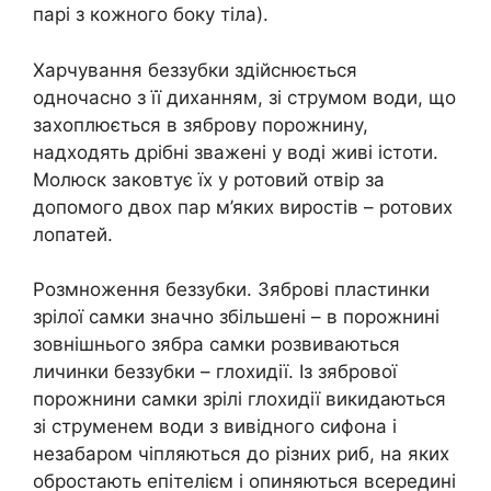
парі з кожного боку тіла).
Харчування беззубки здійснюється
одночасно з її диханням, зі струмом води, що
захоплюється в зяброву порожнину,
надходять дрібні зважені у воді живі істоти.
Молюск заковтує їх у ротовий отвір за
допомого двох пар м’яких виростів – ротових
лопатей.
Розмноження беззубки. Зяброві пластинки
зрілої самки значно збільшені – в порожнині
зовнішнього зябра самки розвиваються
личинки беззубки – глохидії. Із зябрової
порожнини самки зрілі глохидії викидаються
зі струменем води з вивідного сифона і
незабаром чіпляються до різних риб, на яких
обростають епітелієм і опиняються всередині