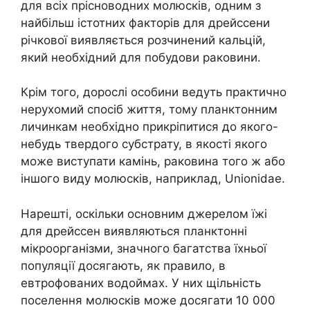
для всіх прісноводних молюсків, одним з
найбільш істотних факторів для дрейссени
річкової виявляється розчинений кальцій,
який необхідний для побудови раковини.
Крім того, дорослі особини ведуть практично
нерухомий спосіб життя, тому планктонним
личинкам необхідно прикріпитися до якого-
небудь твердого субстрату, в якості якого
може виступати камінь, раковина того ж або
іншого виду молюсків, наприклад, Unionidae.
Нарешті, оскільки основним джерелом їжі
для дрейссен виявляються планктонні
мікроорганізми, значного багатства їхньої
популяції досягають, як правило, в
евтрофованих водоймах. У них щільність
поселення молюсків може досягати 10 000