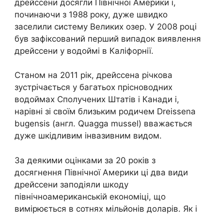
дрейссени досягли Північної Америки і,
починаючи з 1988 року, дуже швидко
заселили систему Великих озер. У 2008 році
був зафіксований перший випадок виявлення
дрейссени у водоймі в Каліфорнії.
Станом на 2011 рік, дрейссена річкова
зустрічається у багатьох прісноводних
водоймах Сполучених Штатів і Канади і,
нарівні зі своїм близьким родичем Dreissena
bugensis (англ. Quagga mussel) вважається
дуже шкідливим інвазивним видом.
За деякими оцінками за 20 років з
досягнення Північної Америки ці два види
дрейссени заподіяли шкоду
північноамериканській економіці, що
вимірюється в сотнях мільйонів доларів. Як і