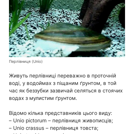
Перлівниця (Unio)
Живуть перлівниці переважно в проточній
воді, у водоймах з піщаним ґрунтом, в той
час як беззубки зазвичай селяться в стоячих
водах з мулистим ґрунтом.
Відомо кілька представників цього виду:
– Unio pictorum – перлівниця живописців;
– Unio crassus – перлівниця товста;