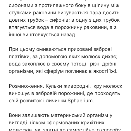
сифонами з протилежного боку в щілину між
стулками раковини висувається пара досить
довгих трубок – сифонів; в одну з цих трубок
втягується вода в порожнину раковини, а з
іншої виштовхується назад.
При цьому омиваються приховані зяброві
платівки, за допомогою яких молюск дихає;
вода захоплює в своєму потоці і різні дрібні
організми, які сферіум поглинає в якості їжі.
Розмноження. Кульки живородні. Ікру молюск
виношує в зябровій порожнині, де проходять
свій розвиток і личинки Sphaerium.
Вони залишають материнський організм у
вигляді цілком сформованих крихітних
молюсків, які здатні до самостійного способу