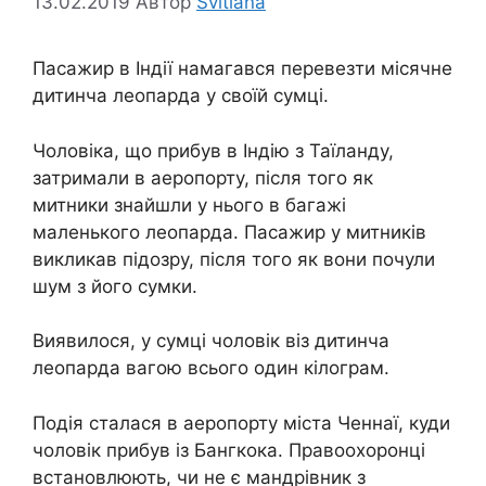
13.02.2019
Автор
Svitlana
Пасажир в Індії намагався перевезти місячне
дитинча леопарда у своїй сумці.
Чоловіка, що прибув в Індію з Таїланду,
затримали в аеропорту, після того як
митники знайшли у нього в багажі
маленького леопарда. Пасажир у митників
викликав підозру, після того як вони почули
шум з його сумки.
Виявилося, у сумці чоловік віз дитинча
леопарда вагою всього один кілограм.
Подія сталася в аеропорту міста Ченнаї, куди
чоловік прибув із Бангкока. Правоохоронці
встановлюють, чи не є мандрівник з