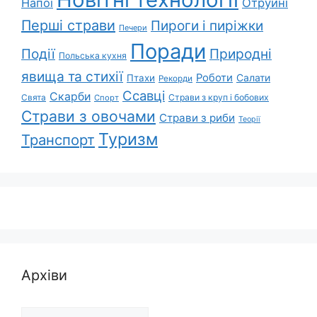
Напої
Отруйні
Перші страви
Пироги і пиріжки
Печери
Поради
Природні
Події
Польська кухня
явища та стихії
Роботи
Салати
Птахи
Рекорди
Ссавці
Скарби
Свята
Страви з круп і бобових
Спорт
Страви з овочами
Страви з риби
Теорії
Туризм
Транспорт
Архіви
Архіви