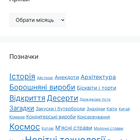
Архіви
Позначки
Історія
Архітектура
Анекдоти
Айстрові
Борошняні вироби
Бісквіти і торти
Відкриття
Десерти
Дріжджове тісто
Загадки
Закуски і бутерброди
Знахідки
Квіти
Китай
Кондитерські вироби
Консервування
Комахи
Космос
М'ясні страви
Котові
Молочні страви
Новітні технології