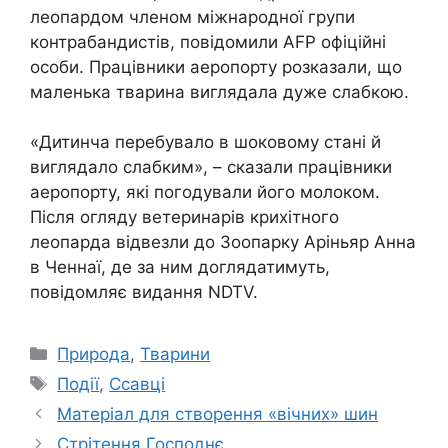
леопардом членом міжнародної групи
контрабандистів, повідомили AFP офіційні
особи. Працівники аеропорту розказали, що
маленька тварина виглядала дуже слабкою.
«Дитинча перебувало в шоковому стані й
виглядало слабким», – сказали працівники
аеропорту, які погодували його молоком.
Після огляду ветеринарів крихітного
леопарда відвезли до Зоопарку Аріньяр Анна
в Ченнаї, де за ним доглядатимуть,
повідомляє видання NDTV.
Категорії
Природа
,
Тварини
Позначки
Події
,
Ссавці
Матеріал для створення «вічних» шин
Стрітення Господнє