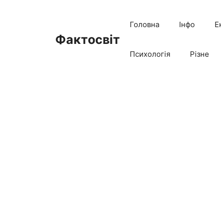
Перейти
до
Головна
Інфо
Е
вмісту
Фактосвіт
Психологія
Різне