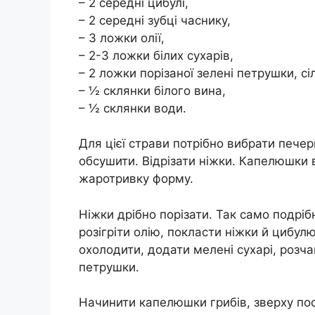
– 2 середні цибулі,
– 2 середні зубці часнику,
– 3 ложки олії,
– 2-3 ложки білих сухарів,
– 2 ложки порізаної зелені петрушки, сі
– ½ склянки білого вина,
– ½ склянки води.
Для цієї страви потрібно вибрати печер
обсушити. Відрізати ніжки. Капелюшки 
жаротривку форму.
Ніжки дрібно порізати. Так само подріб
розігріти олію, покласти ніжки й цибул
охолодити, додати мелені сухарі, розча
петрушки.
Начинити капелюшки грибів, зверху по