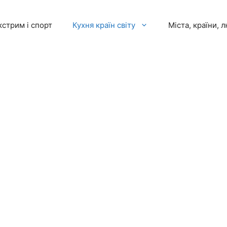
кстрим і спорт
Кухня країн світу
Міста, країни, 