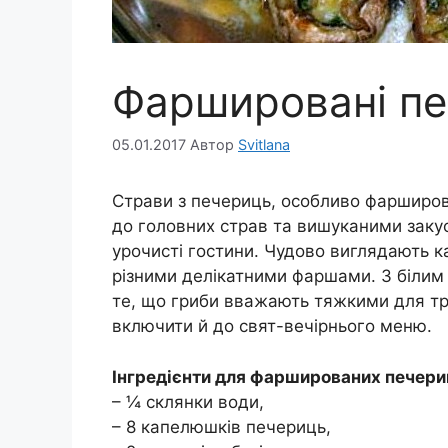
Фаршировані пе
05.01.2017
Автор
Svitlana
Страви з печериць, особливо фарширо
до головних страв та вишуканими закуск
урочисті гостини. Чудово виглядають к
різними делікатними фаршами. З білим
те, що гриби вважають тяжкими для т
включити й до свят-вечірнього меню.
Інгредієнти для фаршированих печери
– ¼ склянки води,
– 8 капелюшків печериць,