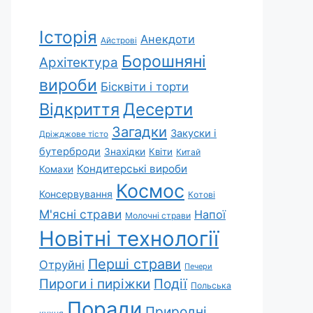
Історія
Анекдоти
Айстрові
Борошняні
Архітектура
вироби
Бісквіти і торти
Відкриття
Десерти
Загадки
Закуски і
Дріжджове тісто
бутерброди
Знахідки
Квіти
Китай
Кондитерські вироби
Комахи
Космос
Консервування
Котові
М'ясні страви
Напої
Молочні страви
Новітні технології
Перші страви
Отруйні
Печери
Пироги і пиріжки
Події
Польська
Поради
Природні