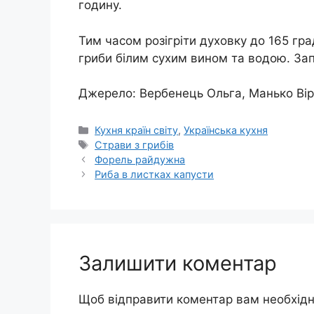
годину.
Тим часом розігріти духовку до 165 гра
гриби білим сухим вином та водою. Зап
Джерело: Вербенець Ольга, Манько Віра
Категорії
Кухня країн світу
,
Українська кухня
Позначки
Страви з грибів
Форель райдужна
Риба в листках капусти
Залишити коментар
Щоб відправити коментар вам необхід