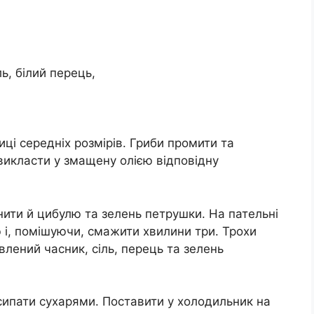
ль, білий перець,
иці середніх розмірів. Гриби промити та
викласти у змащену олією відповідну
нити й цибулю та зелень петрушки. На пательні
ю і, помішуючи, смажити хвилини три. Трохи
влений часник, сіль, перець та зелень
сипати сухарями. Поставити у холодильник на