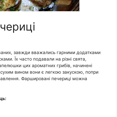
чериці
ваних, завжди вважались гарними додатками
ами. Їх часто подавали на різні свята,
апелюшки цих ароматних грибів, начинені
 сухим вином вони є легкою закускою, попри
равлення. Фаршировані печериці можна
ць: