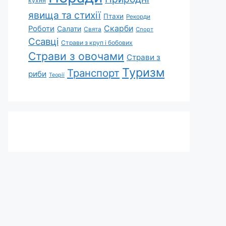
кухня
явища та стихії
Птахи
Рекорди
Скарби
Роботи
Салати
Свята
Спорт
Ссавці
Страви з круп і бобових
Страви з овочами
Страви з
Туризм
Транспорт
риби
Теорії