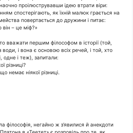
 наочно проілюструвавши ідею втрати віри:
енням спостерігають, як їхній малюк грається на
мейства повертається до дружини і питає:
 він – це міф?»
то вважати першим філософом в історії (той,
 води, і вона є основою всіх речей, і той, хто
, одне і теж), запитали:
ї різниці?
що немає ніякої різниці.
ла філософія, негайно ж з’явилися й анекдоти
 Платона в «Теетет» є розповідь про те, як