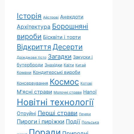
Історія
Анекдоти
Айстрові
Борошняні
Архітектура
вироби
Бісквіти і торти
Відкриття
Десерти
Загадки
Закуски і
Дріжджове тісто
бутерброди
Знахідки
Квіти
Китай
Кондитерські вироби
Комахи
Космос
Консервування
Котові
М'ясні страви
Напої
Молочні страви
Новітні технології
Перші страви
Отруйні
Печери
Пироги і пиріжки
Події
Польська
Поради
Природні