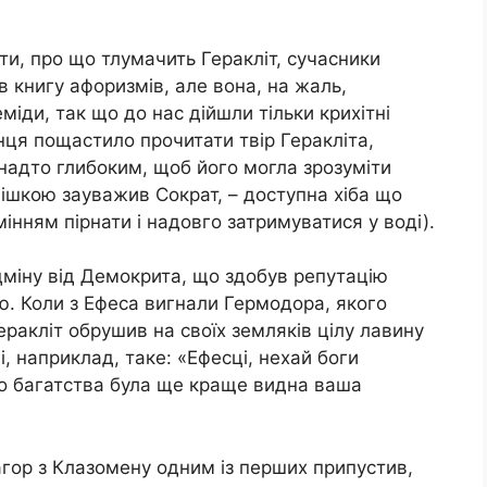
и, про що тлумачить Геракліт, сучасники
 книгу афоризмів, але вона, на жаль,
міди, так що до нас дійшли тільки крихітні
інця пощастило прочитати твір Геракліта,
надто глибоким, щоб його могла зрозуміти
мішкою зауважив Сократ, – доступна хіба що
мінням пірнати і надовго затримуватися у воді).
дміну від Демокрита, що здобув репутацію
. Коли з Ефеса вигнали Гермодора, якого
еракліт обрушив на своїх земляків цілу лавину
і, наприклад, таке: «Ефесці, нехай боги
го багатства була ще краще видна ваша
гор з Клазомену одним із перших припустив,