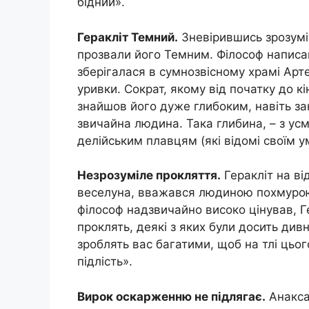
бідний».
Геракліт Темний.
Зневірившись зрозуміт
прозвали його Темним. Філософ написав
зберігалася в сумнозвісному храмі Арте
уривки. Сократ, якому від початку до к
знайшов його дуже глибоким, навіть за
звичайна людина. Така глибина, – з ус
делійським плавцям (які відомі своїм у
Незрозуміле прокляття.
Геракліт на ві
веселуна, вважався людиною похмурою
філософ надзвичайно високо цінував, Г
проклять, деякі з яких були досить дивн
зроблять вас багатими, щоб на тлі цьо
підлість».
Вирок оскарженню не підлягає.
Анакса