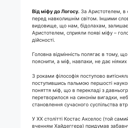
Від міфу до Логосу.
За Аристотелем, в 
перед навколишнім світом. Іншими сло
видовище, що нам, бідолахам, залишає
Аристотелем, сприяли появі міфу – голов
дійсності.
Головна відмінність полягає в тому, що
пояснити, а міф, навпаки, не дає ніяки
З роками філософія поступово витісняла
поступившись пальмою першості науков
поняття міф, що в перекладі з давньогр
перетворилося на синонім вигадки, не
становлення сучасного суспільства втра
У XX столітті Костас Акселос (той сам
вченням Хайдеггера) придумав забавну 