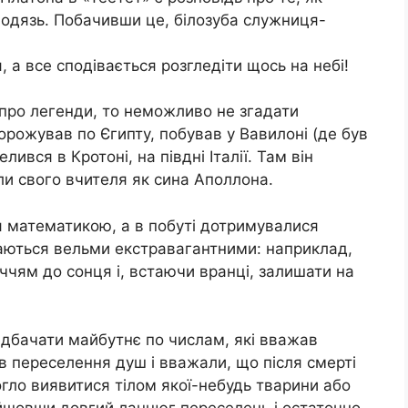
олодязь. Побачивши це, білозуба служниця-
я, а все сподівається розгледіти щось на небі!
про легенди, то неможливо не згадати
рожував по Єгипту, побував у Вавилоні (де був
ився в Кротоні, на півдні Італії. Там він
али свого вчителя як сина Аполлона.
 математикою, а в побуті дотримувалися
даються вельми екстравагантними: наприклад,
чям до сонця і, встаючи вранці, залишати на
едбачати майбутнє по числам, які вважав
 в переселення душ і вважали, що після смерті
огло виявитися тілом якої-небудь тварини або