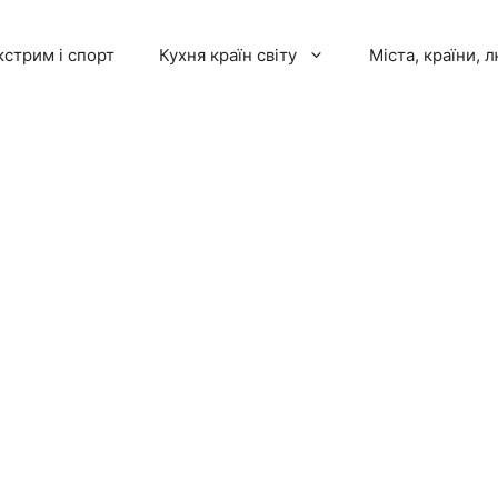
кстрим і спорт
Кухня країн світу
Міста, країни, 