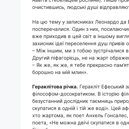
навіть стебельцем рослини). Лише про
очистившись, людські душі відправляют
На цю тему у записниках Леонардо да Ві
посперечалися. Один з них, посилаючи
вже приходив в цей світ в іншому вигля
захисник ідеї переселення душ привів о
– Між іншим, ми з тобою зустрічалися в
Другий піфагорієць, не на жарт ображе
– Як же, як же, я тебе прекрасно пам’
борошно на мій млин».
Гераклітова річка.
Геракліт Ефеський 
філософом-досократиком. В історію філо
безустанний дослідник таємниць природ
скупатися в одній і тій же воді». Цей а
хто жартома, як поет Анхель Гонсалес,
поета, «Не можна двічі скупатися в одні