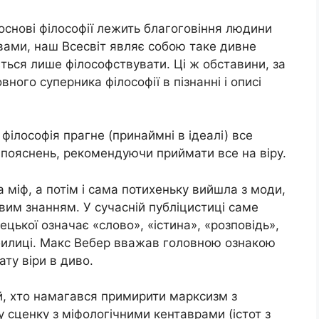
основі філософії лежить благоговіння людини
вами, наш Всесвіт являє собою таке дивне
ться лише філософствувати. Ці ж обставини, за
ного суперника філософії в пізнанні і описі
 філософія прагне (принаймні в ідеалі) все
х пояснень, рекомендуючи приймати все на віру.
 міф, а потім і сама потихеньку вийшла з моди,
им знанням. У сучасній публіцистиці саме
ецької означає «слово», «істина», «розповідь»,
билиці. Макс Вебер вважав головною ознакою
ту віри в диво.
ий, хто намагався примирити марксизм з
сценку з міфологічними кентаврами (істот з