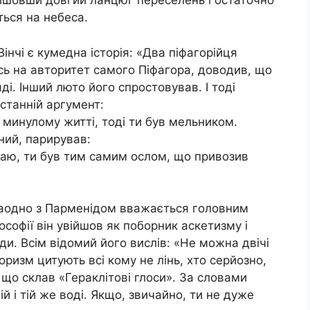
йшовши довгий ланцюг переселень і остаточно
ься на небеса.
нчі є кумедна історія: «Два піфагорійця
сь на авторитет самого Піфагора, доводив, що
ді. Інший люто його спростовував. І тоді
станній аргумент:
 минулому житті, тоді ти був мельником.
ний, парирував:
ятаю, ти був тим самим ослом, що привозив
заодно з Парменідом вважається головним
софії він увійшов як поборник аскетизму і
и. Всім відомий його вислів: «Не можна двічі
форизм цитують всі кому не лінь, хто серйозно,
 що склав «Гераклітові глоси». За словами
й і тій же воді. Якщо, звичайно, ти не дуже