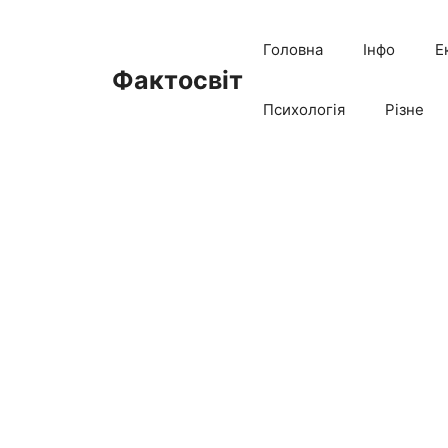
Перейти
до
Головна
Інфо
Е
вмісту
Фактосвіт
Психологія
Різне