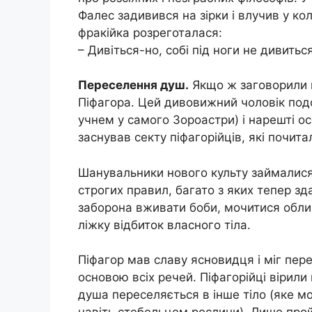
Фалес задивився на зірки і влучив у к
фракійка розреготалася:
– Дивіться-но, собі під ноги не дивитьс
Переселення душ.
Якщо ж заговорили 
Піфагора. Цей дивовижний чоловік подо
учнем у самого Зороастри) і нарешті осел
заснував секту піфагорійців, які почит
Шанувальники нового культу займалися
строгих правил, багато з яких тепер з
заборона вживати боби, мочитися облич
ліжку відбиток власного тіла.
Піфагор мав славу ясновидця і міг пер
основою всіх речей. Піфагорійці вірили
душа переселяється в інше тіло (яке м