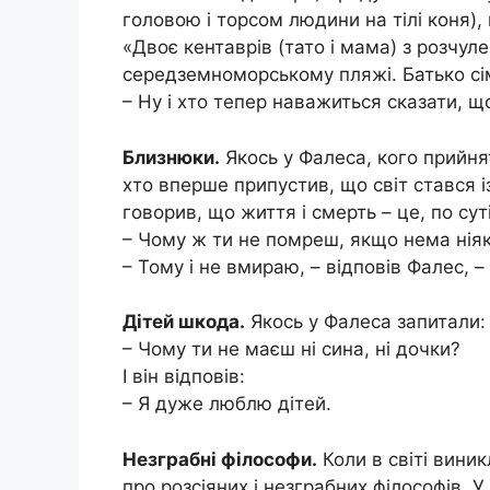
головою і торсом людини на тілі коня),
«Двоє кентаврів (тато і мама) з розчул
середземноморському пляжі. Батько сі
– Ну і хто тепер наважиться сказати, що
Близнюки.
Якось у Фалеса, кого прийня
хто вперше припустив, що світ стався із
говорив, що життя і смерть – це, по суті
– Чому ж ти не помреш, якщо нема ніяко
– Тому і не вмираю, – відповів Фалес, – 
Дітей шкода.
Якось у Фалеса запитали:
– Чому ти не маєш ні сина, ні дочки?
І він відповів:
– Я дуже люблю дітей.
Незграбні філософи.
Коли в світі виник
про розсіяних і незграбних філософів. У