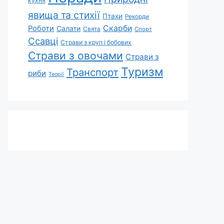
кухня
явища та стихії
Птахи
Рекорди
Скарби
Роботи
Салати
Свята
Спорт
Ссавці
Страви з круп і бобових
Страви з овочами
Страви з
Туризм
Транспорт
риби
Теорії