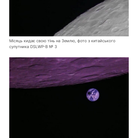
Місяць кидає свою тінь на Землю, фото з китайського
супутника DSLWP-B № 3