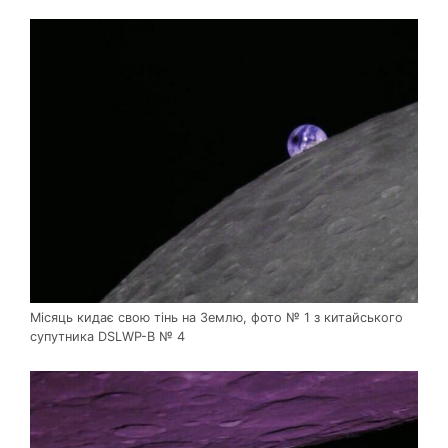
Місяць кидає свою тінь на Землю, фото № 1 з китайського
супутника DSLWP-B № 4