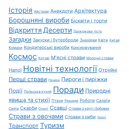
Історія
Архітектура
Анекдоти
Айстрові
Борошняні вироби
Бісквіти і торти
Відкриття
Десерти
Дріжджове тісто
Загадки
Закуски і бутерброди
Знахідки
Квіти
Китай
Кондитерські вироби
Консервування
Комахи
Космос
М'ясні страви
Котові
Молочні страви
Новітні технології
Напої
Отруйні
Перші страви
Пироги і пиріжки
Печери
Поради
Природні
Події
Польська кухня
явища та стихії
Роботи
Салати
Птахи
Рекорди
Ссавці
Скарби
Свята
Страви з круп і бобових
Спорт
Страви з овочами
Страви з риби
Теорії
Туризм
Транспорт