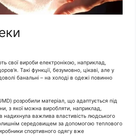
еки
ть свої вироби електронікою, наприклад,
ов’я. Такі функції, безумовно, цікаві, але у
оволі банальні – на холоді в одежі повинно
UMD) розробили матеріал, що адаптується під
ни, з якої можна виробляти, наприклад,
ків надихнула важлива властивість людського
колишнім середовищем за допомогою теплового
иробники спортивного одягу вже