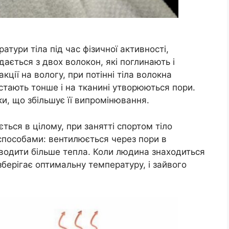
тури тіла під час фізичної активності,
дається з двох волокон, які поглинають і
кції на вологу, при потінні тіла волокна
стають тонше і на тканині утворюються пори.
и, що збільшує її випромінювання.
ться в цілому, при занятті спортом тіло
пособами: вентилюється через пори в
дводити більше тепла. Коли людина знаходиться
л зберігає оптимальну температуру, і зайвого