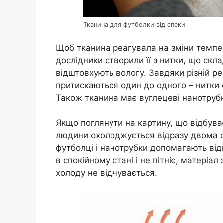
Тканина для футболки від спеки
Щоб тканина реагувала на зміни темпера
дослідники створили її з нитки, що скла
відштовхують вологу. Завдяки різній реа
притискаються один до одного – нитки 
Також тканина має вуглецеві нанотрубк
Якщо поглянути на картину, що відбуває
людини охолоджується відразу двома с
футболці і нанотрубки допомагають ві
в спокійному стані і не пітніє, матеріа
холоду не відчувається.