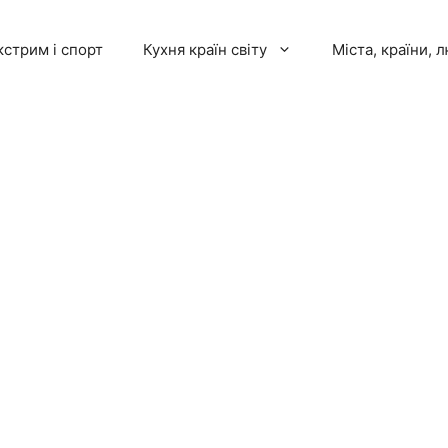
кстрим і спорт
Кухня країн світу
Міста, країни, 