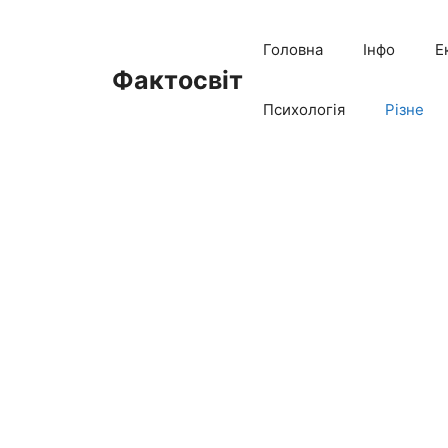
Перейти
до
Головна
Інфо
Е
вмісту
Фактосвіт
Психологія
Різне