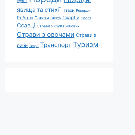
Природні
кухня
явища та стихії
Птахи
Рекорди
Роботи
Скарби
Салати
Свята
Спорт
Ссавці
Страви з круп і бобових
Страви з овочами
Страви з
Туризм
Транспорт
риби
Теорії