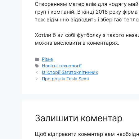
Створенням матеріалів для «одягу май
груп і компаній. В кінці 2018 року фірм
теж відмінно відводить і зберігає тепл
Хотіли б ви собі футболку з такого нез
можна висловити в коментарях.
Категорії
Різне
Позначки
Новітні технології
Із історії багатоклітинних
Про розгін Tesla Semi
Залишити коментар
Щоб відправити коментар вам необхід