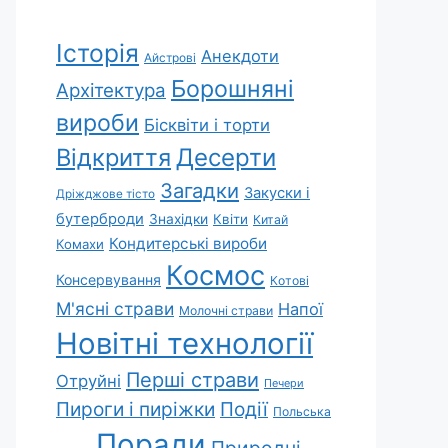
Історія
Анекдоти
Айстрові
Борошняні
Архітектура
вироби
Бісквіти і торти
Відкриття
Десерти
Загадки
Закуски і
Дріжджове тісто
бутерброди
Знахідки
Квіти
Китай
Кондитерські вироби
Комахи
Космос
Консервування
Котові
М'ясні страви
Напої
Молочні страви
Новітні технології
Перші страви
Отруйні
Печери
Пироги і пиріжки
Події
Польська
Поради