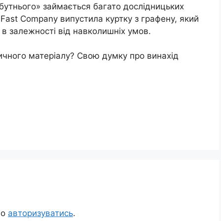
бутнього» займається багато дослідницьких
а Fast Company випустила куртку з графену, який
о в залежності від навколишніх умов.
вичного матеріалу? Свою думку про винахід
но
авторизуватись
.