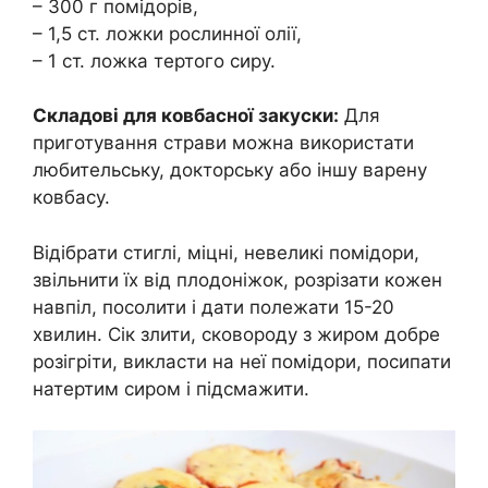
– 300 г помідорів,
– 1,5 ст. ложки рослинної олії,
– 1 ст. ложка тертого сиру.
Складові для ковбасної закуски:
Для
приготування страви можна використати
любительську, докторську або іншу варену
ковбасу.
Відібрати стиглі, міцні, невеликі помідори,
звільнити їх від плодоніжок, розрізати кожен
навпіл, посолити і дати полежати 15-20
хвилин. Сік злити, сковороду з жиром добре
розігріти, викласти на неї помідори, посипати
натертим сиром і підсмажити.