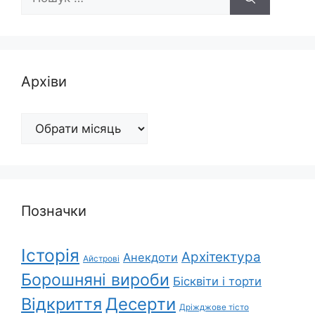
Архіви
Архіви
Позначки
Історія
Архітектура
Анекдоти
Айстрові
Борошняні вироби
Бісквіти і торти
Відкриття
Десерти
Дріжджове тісто