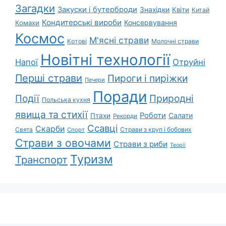
Загадки
Закуски і бутерброди
Знахідки
Квіти
Китай
Кондитерські вироби
Консервування
Комахи
Космос
М'ясні страви
Котові
Молочні страви
Новітні технології
Напої
Отруйні
Перші страви
Пироги і пиріжки
Печери
Поради
Природні
Події
Польська кухня
явища та стихії
Роботи
Салати
Птахи
Рекорди
Ссавці
Скарби
Свята
Страви з круп і бобових
Спорт
Страви з овочами
Страви з риби
Теорії
Туризм
Транспорт