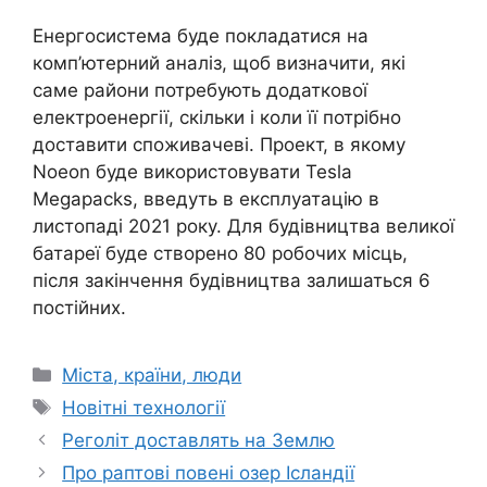
Енергосистема буде покладатися на
комп’ютерний аналіз, щоб визначити, які
саме райони потребують додаткової
електроенергії, скільки і коли її потрібно
доставити споживачеві. Проект, в якому
Noeon буде використовувати Tesla
Megapacks, введуть в експлуатацію в
листопаді 2021 року. Для будівництва великої
батареї буде створено 80 робочих місць,
після закінчення будівництва залишаться 6
постійних.
Категорії
Міста, країни, люди
Позначки
Новітні технології
Реголіт доставлять на Землю
Про раптові повені озер Ісландії