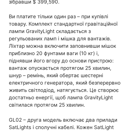
зібравши $ 399,590.
Ви платите тільки один раз – при купівлі
товару. Комплект стандартної гравітаційної
лампи GravityLight складається з
регульованих ламп і мішка для вантажів.
Ліхтар можна включити заповнивши мішок
приблизно 20 фунтами ваги (10 кг) і,
піднявши його вгору до основи пристрою:
вантаж опускається протягом 25 хвилин,
шнур – ремінь, який обертає шестерні
електричного генератора, який безперервно
живить світлодіод, натягується. Це створює
достатньо енергії, щоб лампа GravityLight
світилася протягом 25 хвилин.
GL02 – друга модель включає два прилади
SatLights і сполучні кабелі. Кожен SatLight