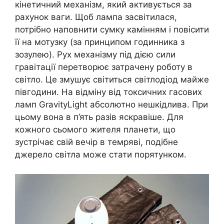
кінетичний механізм, який активується за
рахунок ваги. Щоб лампа засвітилася,
потрібно наповнити сумку камінням і повісити
її на мотузку (за принципом годинника з
зозулею). Рух механізму під дією сили
гравітації перетворює затрачену роботу в
світло. Це змушує світиться світлодіод майже
півгодини. На відміну від токсичних гасових
ламп GravityLight абсолютно нешкідлива. При
цьому вона в п’ять разів яскравіше. Для
кожного сьомого жителя планети, що
зустрічає свій вечір в темряві, подібне
джерело світла може стати порятунком.