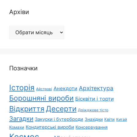
Архіви
Архіви
Позначки
Історія
Архітектура
Анекдоти
Айстрові
Борошняні вироби
Бісквіти і торти
Відкриття
Десерти
Дріжджове тісто
Загадки
Закуски і бутерброди
Знахідки
Квіти
Китай
Кондитерські вироби
Консервування
Комахи
Космос