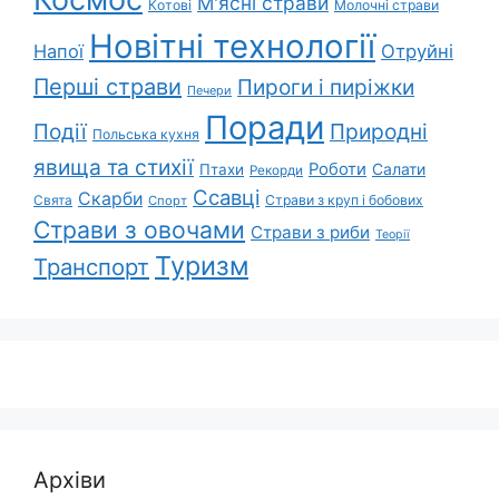
М'ясні страви
Котові
Молочні страви
Новітні технології
Напої
Отруйні
Перші страви
Пироги і пиріжки
Печери
Поради
Природні
Події
Польська кухня
явища та стихії
Роботи
Салати
Птахи
Рекорди
Ссавці
Скарби
Свята
Страви з круп і бобових
Спорт
Страви з овочами
Страви з риби
Теорії
Туризм
Транспорт
Архіви