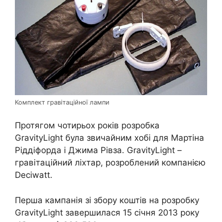
Комплект гравітаційної лампи
Протягом чотирьох років розробка
GravityLight була звичайним хобі для Мартіна
Ріддіфорда і Джима Рівза. GravityLight –
гравітаційний ліхтар, розроблений компанією
Deciwatt.
Перша кампанія зі збору коштів на розробку
GravityLight завершилася 15 січня 2013 року