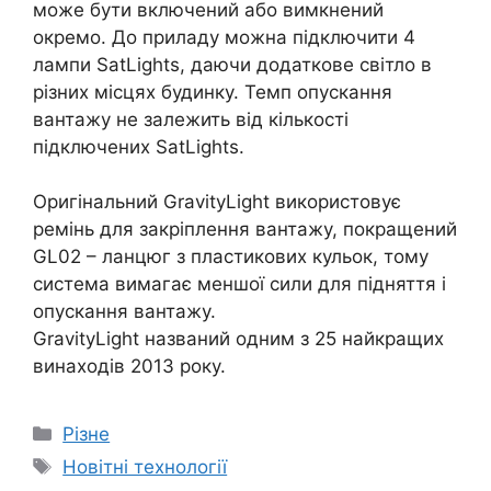
може бути включений або вимкнений
окремо. До приладу можна підключити 4
лампи SatLights, даючи додаткове світло в
різних місцях будинку. Темп опускання
вантажу не залежить від кількості
підключених SatLights.
Оригінальний GravityLight використовує
ремінь для закріплення вантажу, покращений
GL02 – ланцюг з пластикових кульок, тому
система вимагає меншої сили для підняття і
опускання вантажу.
GravityLight названий одним з 25 найкращих
винаходів 2013 року.
Категорії
Різне
Позначки
Новітні технології