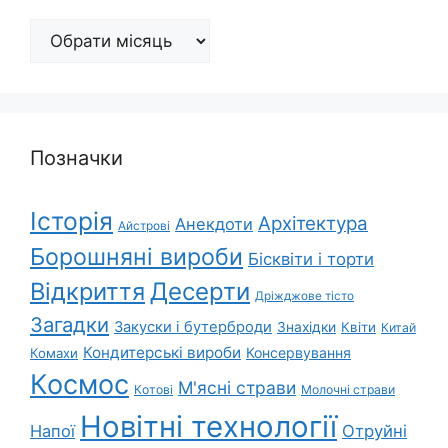
Архіви
Позначки
Історія
Архітектура
Анекдоти
Айстрові
Борошняні вироби
Бісквіти і торти
Відкриття
Десерти
Дріжджове тісто
Загадки
Закуски і бутерброди
Знахідки
Квіти
Китай
Кондитерські вироби
Консервування
Комахи
Космос
М'ясні страви
Котові
Молочні страви
Новітні технології
Напої
Отруйні