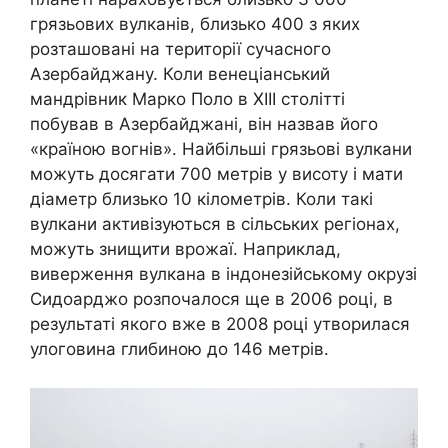
грязьових вулканів, близько 400 з яких
розташовані на території сучасного
Азербайджану. Коли венеціанський
мандрівник Марко Поло в XIII столітті
побував в Азербайджані, він назвав його
«країною вогнів». Найбільші грязьові вулкани
можуть досягати 700 метрів у висоту і мати
діаметр близько 10 кілометрів. Коли такі
вулкани активізуються в сільських регіонах,
можуть знищити врожаї. Наприклад,
виверження вулкана в індонезійському окрузі
Сидоарджо розпочалося ще в 2006 році, в
результаті якого вже в 2008 році утворилася
улоговина глибиною до 146 метрів.