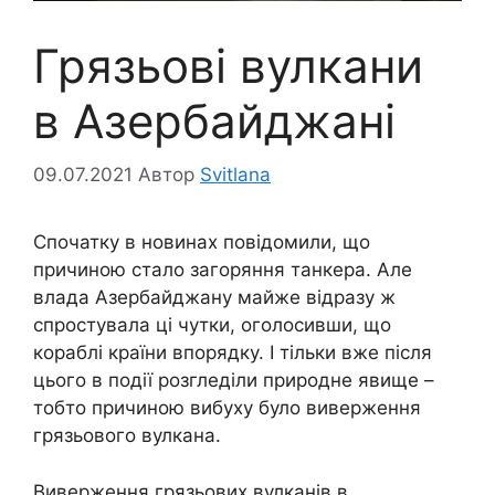
Грязьові вулкани
в Азербайджані
09.07.2021
Автор
Svitlana
Спочатку в новинах повідомили, що
причиною стало загоряння танкера. Але
влада Азербайджану майже відразу ж
спростувала ці чутки, оголосивши, що
кораблі країни впорядку. І тільки вже після
цього в події розгледіли природне явище –
тобто причиною вибуху було виверження
грязьового вулкана.
Виверження грязьових вулканів в