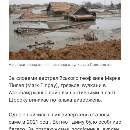
Наслідки виверження грязьового вулкана в Сидоарджо
За словами австралійського геофізика Марка
Тінгея (Mark Tingay), грязьові вулкани в
Азербайджані є найбільш активними в світі.
Щороку виникає по кілька вивержень.
Одне з найсильніших вивержень сталося
саме в 2021 році. Вогню і диму було особливо
багато. За розрахунками дослідників, вулкан