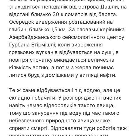
знаходиться неподалік від острова Дашли, на
відстані близько 30 кілометрів від берега.
Осередок виверження розташований на
глибині близько 1,5 км. За словами керівника
Азербайджанського сейсмологічного центру
Гурбана Етірмішлі, коли виверження
грязьових вулканів відбувається на суші, в
повітря спочатку викидається величезна
кількість вогню, а потім з жерла починає
литися бруд з домішками у вигляді нафти.
Те ж саме відбувається і під водою, але це
складно побачити. У розпорядженні вчених
навіть немає відеороликів такого явища,
тому що занурення під воду під час такого
небезпечного природного явища може
сприяти смерті. Відправляти туди роботів теж
проблематично, тому що передбачити