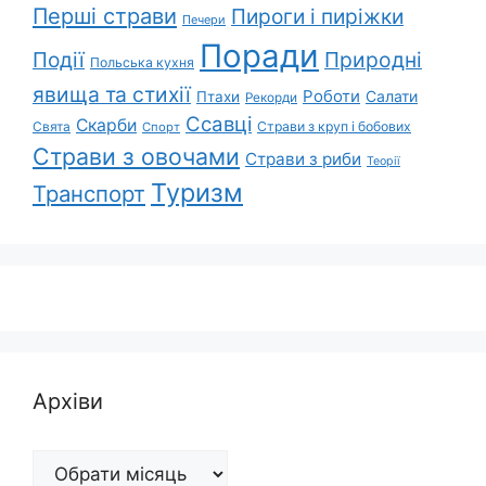
Перші страви
Пироги і пиріжки
Печери
Поради
Події
Природні
Польська кухня
явища та стихії
Роботи
Салати
Птахи
Рекорди
Ссавці
Скарби
Свята
Страви з круп і бобових
Спорт
Страви з овочами
Страви з риби
Теорії
Туризм
Транспорт
Архіви
Архіви