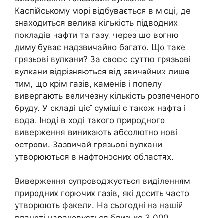
Каспійському морі відбувається в місці, де
знаходиться велика кількість підводних
покладів нафти та газу, через що вогню і
диму буває надзвичайно багато. Що таке
грязьові вулкани? За своєю суттю грязьові
вулкани відрізняються від звичайних лише
тим, що крім газів, каменів і попелу
вивергають величезну кількість розпеченого
бруду. У складі цієї суміші є також нафта і
вода. Іноді в ході такого природного
виверження виникають абсолютно нові
острови. Зазвичай грязьові вулкани
утворюються в нафтоносних областях.
Виверження супроводжується виділенням
природних горючих газів, які досить часто
утворюють факели. На сьогодні на нашій
планеті нараховується близько 3 000