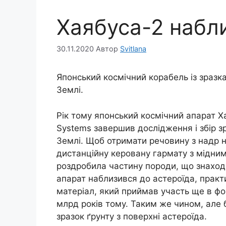
Хаябуса-2 набл
30.11.2020
Автор
Svitlana
Японський космічний корабель із зразк
Землі.
Рік тому японський космічний апарат 
Systems завершив дослідження і збір зр
Землі. Щоб отримати речовину з надр 
дистанційну керовану гармату з мідним
роздробила частину породи, що знаход
апарат наблизився до астероїда, практ
матеріал, який приймав участь ще в фо
млрд років тому. Таким же чином, але 
зразок ґрунту з поверхні астероїда.