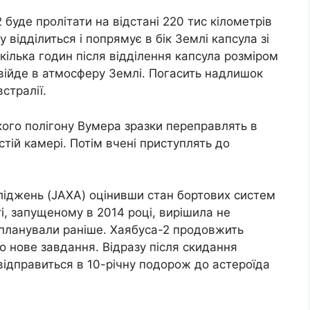
 буде пролітати на відстані 220 тис кілометрів
у відділиться і попрямує в бік Землі капсула зі
кілька годин після відділення капсула розміром
війде в атмосферу Землі. Погасить надлишок
стралії.
ького полігону Вумера зразки переправлять в
стій камері. Потім вчені приступлять до
ліджень (JAXA) оцінивши стан бортових систем
і, запущеному в 2014 році, вирішила не
 планували раніше. Хаябуса-2 продовжить
о нове завдання. Відразу після скидання
відправиться в 10-річну подорож до астероїда