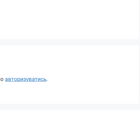
но
авторизуватись
.