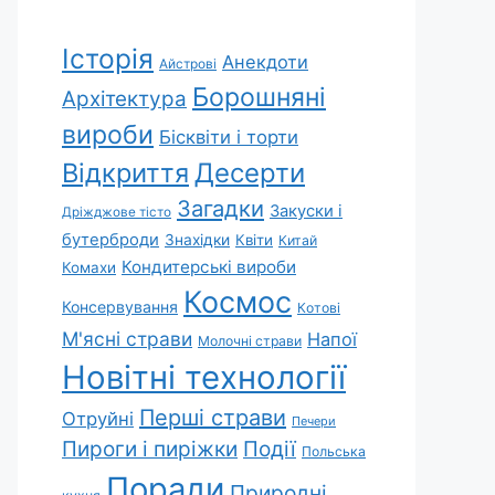
Історія
Анекдоти
Айстрові
Борошняні
Архітектура
вироби
Бісквіти і торти
Відкриття
Десерти
Загадки
Закуски і
Дріжджове тісто
бутерброди
Знахідки
Квіти
Китай
Кондитерські вироби
Комахи
Космос
Консервування
Котові
М'ясні страви
Напої
Молочні страви
Новітні технології
Перші страви
Отруйні
Печери
Пироги і пиріжки
Події
Польська
Поради
Природні