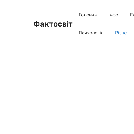
Перейти
до
Головна
Інфо
Е
вмісту
Фактосвіт
Психологія
Різне