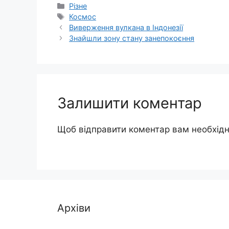
Категорії
Різне
Позначки
Космос
Виверження вулкана в Індонезії
Знайшли зону стану занепокоєння
Залишити коментар
Щоб відправити коментар вам необхід
Архіви