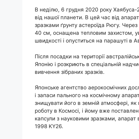
В неділю, 6 грудня 2020 року Хаябуса-2
від нашої планети. В цей час від апарат
зразками ґрунту астероїда Рюгу. Через 
40 см, оснащена тепловим захистом, у
швидкості і опуститься на парашуті в Ав
Після посадки на території австралійс
Японію і розкриють в спеціальній надчи
вивчення зібраних зразків.
Японське агентство аерокосмічних дос
і запаси пального на космічному апарат
знищувати його в земній атмосфері, як
роботу в Космосі, і йому вже поставлен
капсули з науковими зразками, апарат 
1998 KY26.