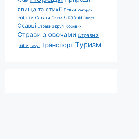
кухня
явища та стихії
Птахи
Рекорди
Скарби
Роботи
Салати
Свята
Спорт
Ссавці
Страви з круп і бобових
Страви з овочами
Страви з
Туризм
Транспорт
риби
Теорії