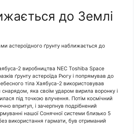
ижається до Землі
ами астероїдного ґрунту наближається до
Хаябуса-2 виробництва NEC Toshiba Space
азків ґрунту астероїда Рюгу і попрямував до
небесного тіла Хаябуса-2 використовував
 снарядом, яка своїм ударом вирила воронку і
илася під точкою влучення. Потім космічний
ично впритул, і зачерпнув подрібнений
рмуванні нашої Сонячної системи близько 5
без використання гармати, був отриманий