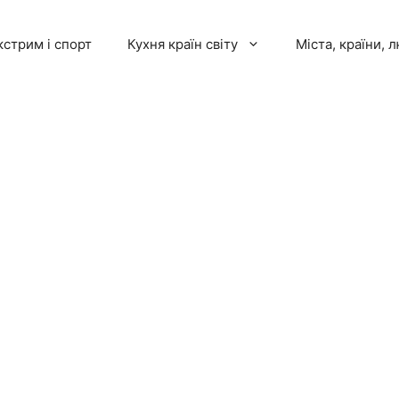
кстрим і спорт
Кухня країн світу
Міста, країни, 