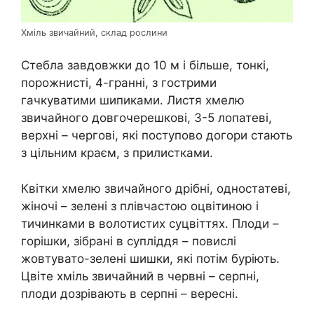
Хміль звичайний, склад рослини
Стебла завдовжки до 10 м і більше, тонкі,
порожнисті, 4-гранні, з гострими
гачкуватими шипиками. Листя хмелю
звичайного довгочерешкові, 3-5 лопатеві,
верхні – чергові, які поступово догори стають
з цільним краєм, з прилистками.
Квітки хмелю звичайного дрібні, одностатеві,
жіночі – зелені з плівчастою оцвітиною і
тичинками в волотистих суцвіттях. Плоди –
горішки, зібрані в супліддя – повислі
жовтувато-зелені шишки, які потім буріють.
Цвіте хміль звичайний в червні – серпні,
плоди дозрівають в серпні – вересні.