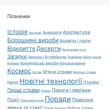
Позначки
Історія
Архітектура
Анекдоти
Айстрові
Борошняні вироби
Бісквіти і торти
Відкриття
Десерти
Дріжджове тісто
Загадки
Закуски і бутерброди
Знахідки
Квіти
Китай
Кондитерські вироби
Консервування
Комахи
Космос
М'ясні страви
Котові
Молочні страви
Новітні технології
Напої
Отруйні
Перші страви
Пироги і пиріжки
Печери
Поради
Природні
Події
Польська кухня
явища та стихії
Роботи
Салати
Птахи
Рекорди