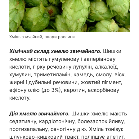
Хміль звичайний, плоди рослини
Хімічний склад хмелю звичайного.
Шишки
хмелю містять гумуленову і валеріанову
кислоти, гірку речовину лупулін, алкалоїд
хумулин, триметиламін, камедь, смолу, віск,
жирні і дубильні речовини, жовтий пігмент,
ефірну олію (до 3%), каротин, аскорбінову
кислоту.
Дія хмелю звичайного.
Шишки хмелю мають
седативну, кардіотонічну, болезаспокійливу,
протизапальну, сечогінну дію. Хміль тонізує
шлунково-кишковий тракт, поліпшує апетит.