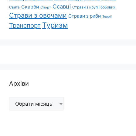
Ссавці
Скарби
Свята
Страви з круп і бобових
Спорт
Страви з овочами
Страви з риби
Теорії
Туризм
Транспорт
Архіви
Архіви