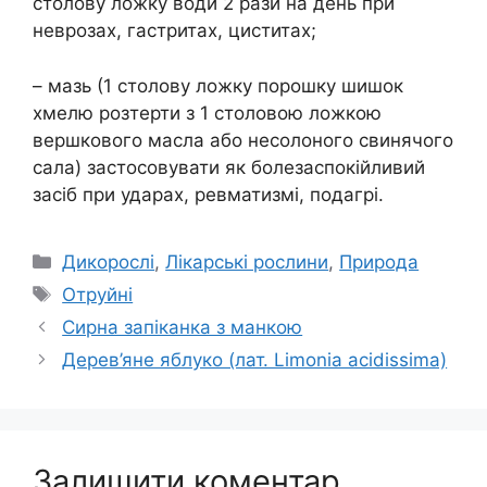
столову ложку води 2 рази на день при
неврозах, гастритах, циститах;
– мазь (1 столову ложку порошку шишок
хмелю розтерти з 1 столовою ложкою
вершкового масла або несолоного свинячого
сала) застосовувати як болезаспокійливий
засіб при ударах, ревматизмі, подагрі.
Категорії
Дикорослі
,
Лікарські рослини
,
Природа
Позначки
Отруйні
Сирна запіканка з манкою
Дерев’яне яблуко (лат. Limonia acidissima)
Залишити коментар