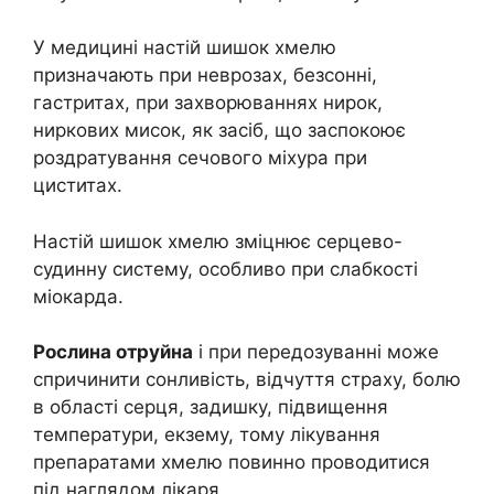
У медицині настій шишок хмелю
призначають при неврозах, безсонні,
гастритах, при захворюваннях нирок,
ниркових мисок, як засіб, що заспокоює
роздратування сечового міхура при
циститах.
Настій шишок хмелю зміцнює серцево-
судинну систему, особливо при слабкості
міокарда.
Рослина отруйна
і при передозуванні може
спричинити сонливість, відчуття страху, болю
в області серця, задишку, підвищення
температури, екзему, тому лікування
препаратами хмелю повинно проводитися
під наглядом лікаря.