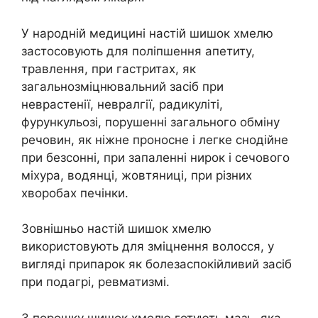
У народній медицині настій шишок хмелю
застосовують для поліпшення апетиту,
травлення, при гастритах, як
загальнозміцнювальний засіб при
неврастенії, невралгії, радикуліті,
фурункульозі, порушенні загального обміну
речовин, як ніжне проносне і легке снодійне
при безсонні, при запаленні нирок і сечового
міхура, водянці, жовтяниці, при різних
хворобах печінки.
Зовнішньо настій шишок хмелю
використовують для зміцнення волосся, у
вигляді припарок як болезаспокійливий засіб
при подагрі, ревматизмі.
З порошку шишок хмелю готують мазь, яка