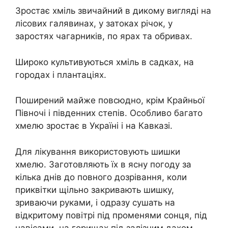
Зростає хміль звичайний в дикому вигляді на
лісових галявинах, у затоках річок, у
заростях чагарників, по ярах та обривах.
Широко культивуються хміль в садках, на
городах і плантаціях.
Поширений майже повсюдно, крім Крайньої
Півночі і південних степів. Особливо багато
хмелю зростає в Україні і на Кавказі.
Для лікування використовують шишки
хмелю. Заготовляють їх в ясну погоду за
кілька днів до повного дозрівання, коли
приквітки щільно закривають шишку,
зриваючи руками, і одразу сушать на
відкритому повітрі під променями сонця, під
навісами, на горищах під залізним дахом,