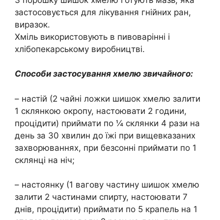
застосовується для лікування гнійних ран,
виразок.
Хміль використовують в пивоварінні і
хлібопекарському виробництві.
Способи застосування хмелю звичайного:
– настій (2 чайні ложки шишок хмелю залити
1 склянкою окропу, настоювати 2 години,
процідити) приймати по ¼ склянки 4 рази на
день за 30 хвилин до їжі при вищевказаних
захворюваннях, при безсонні приймати по 1
склянці на ніч;
– настоянку (1 вагову частину шишок хмелю
залити 2 частинами спирту, настоювати 7
днів, процідити) приймати по 5 крапель на 1