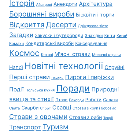
Історія
Архітектура
Анекдоти
Айстрові
Борошняні вироби
Бісквіти і торти
Відкриття
Десерти
Дріжджове тісто
Загадки
Закуски і бутерброди
Знахідки
Квіти
Китай
Кондитерські вироби
Консервування
Комахи
Космос
М'ясні страви
Котові
Молочні страви
Новітні технології
Напої
Отруйні
Перші страви
Пироги і пиріжки
Печери
Поради
Події
Природні
Польська кухня
явища та стихії
Роботи
Салати
Птахи
Рекорди
Ссавці
Скарби
Свята
Страви з круп і бобових
Спорт
Страви з овочами
Страви з риби
Теорії
Туризм
Транспорт