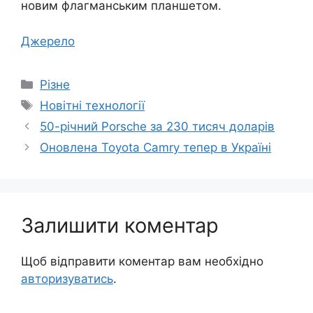
новим флагманським планшетом.
Джерело
Категорії
Різне
Позначки
Новітні технології
50-річний Porsche за 230 тисяч доларів
Оновлена Toyota Camry тепер в Україні
Залишити коментар
Щоб відправити коментар вам необхідно
авторизуватись
.