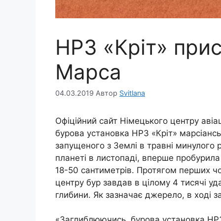
HP3 «Кріт» прис
Марса
04.03.2019
Автор
Svitlana
Офіційний сайт Німецького центру авіа
бурова установка HP3 «Кріт» марсіансь
запущеного з Землі в травні минулого р
планеті в листопаді, вперше пробурила
18-50 сантиметрів. Протягом перших ч
центру бур завдав в цілому 4 тисячі уд
глибини. Як зазначає джерело, в ході з
«Заглиблюючись, бурова установка HP3