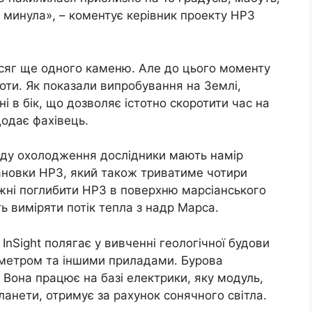
о минула», – коментує керівник проекту HP3
сяг ще одного каменю. Але до цього моменту
боти. Як показали випробування на Землі,
і в бік, що дозволяє істотно скоротити час на
одає фахівець.
іоду охолодження дослідники мають намір
тановки HP3, який також триватиме чотири
ижні поглибити HP3 в поверхню марсіанського
ть виміряти потік тепла з надр Марса.
nSight полягає у вивченні геологічної будови
ометром та іншими приладами. Бурова
Вона працює на базі електрики, яку модуль,
ланети, отримує за рахунок сонячного світла.