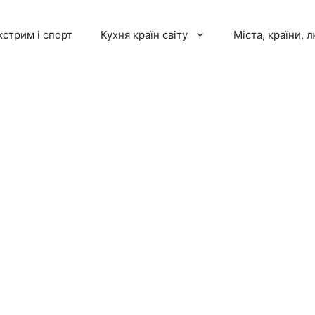
кстрим і спорт
Кухня країн світу
Міста, країни, 