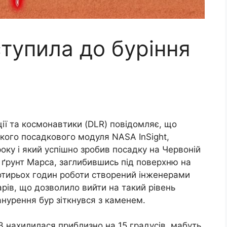
тупила до буріння
ції та космонавтики (DLR) повідомляє, що
кого посадкового модуля NASA InSight,
оку і який успішно зробив посадку на Червоній
 ґрунт Марса, заглибившись під поверхню на
отирьох годин роботи створений інженерами
арів, що дозволило вийти на такий рівень
анурення бур зіткнувся з каменем.
 нахилилася приблизно на 15 градусів, мабуть,