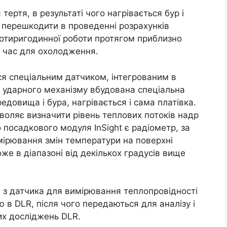
тертя, в результаті чого нагрівається бур і
перешкодити в проведенні розрахунків
 чотиригодинної роботи протягом приблизно
й час для охолодження.
ся спеціальним датчиком, інтегрованим в
у ударного механізму вбудована спеціальна
довища і бура, нагрівається і сама платівка.
зволяє визначити рівень теплових потоків надр
 посадкового модуля InSight є радіометр, за
ірювання змін температури на поверхні
же в діапазоні від декількох градусів вище
ж з датчика для вимірювання теплопровідності
 в DLR, після чого передаються для аналізу і
их досліджень DLR.