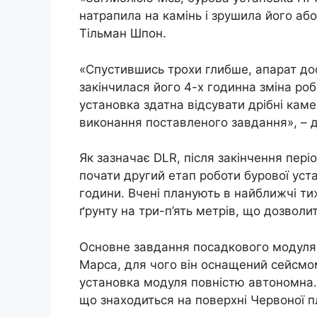
натрапила на камінь і зрушила його аб
Тільман Шпон.
«Спустившись трохи глибше, апарат до
закінчилася його 4-х годинна зміна ро
установка здатна відсувати дрібні камен
виконання поставленого завдання», – д
Як зазначає DLR, після закінчення пер
почати другий етап роботи бурової ус
години. Вчені планують в найближчі т
ґрунту на три-п’ять метрів, що дозволи
Основне завдання посадкового модуля I
Марса, для чого він оснащений сейсм
установка модуля повністю автономна. 
що знаходиться на поверхні Червоної п