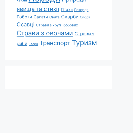
кухня
явища та стихії
Птахи
Рекорди
Скарби
Роботи
Салати
Свята
Спорт
Ссавці
Страви з круп і бобових
Страви з овочами
Страви з
Туризм
Транспорт
риби
Теорії