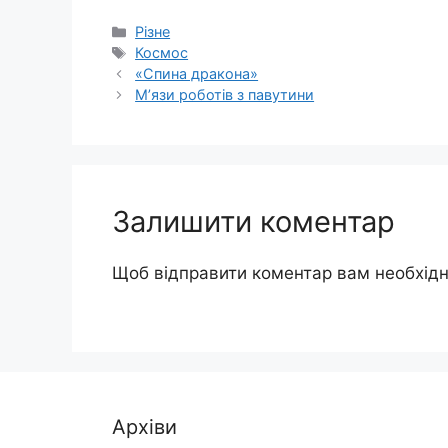
Категорії
Різне
Позначки
Космос
«Спина дракона»
М’язи роботів з павутини
Залишити коментар
Щоб відправити коментар вам необхід
Архіви