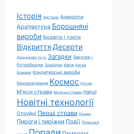
Історія
Анекдоти
Айстрові
Борошняні
Архітектура
вироби
Бісквіти і торти
Відкриття
Десерти
Загадки
Закуски і
Дріжджове тісто
бутерброди
Знахідки
Квіти
Китай
Кондитерські вироби
Комахи
Космос
Консервування
Котові
М'ясні страви
Напої
Молочні страви
Новітні технології
Перші страви
Отруйні
Печери
Пироги і пиріжки
Події
Польська
Поради
Природні