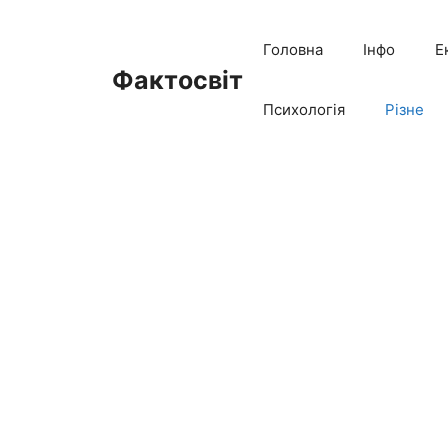
Перейти
до
Головна
Інфо
Е
вмісту
Фактосвіт
Психологія
Різне