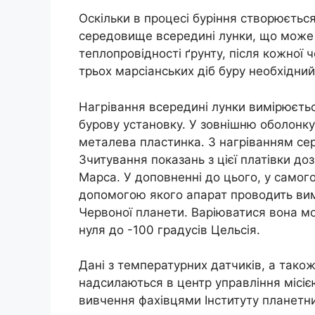
Оскільки в процесі буріння створюється 
середовище всередині лунки, що може 
теплопровідності ґрунту, після кожної
трьох марсіанських діб буру необхідни
Нагрівання всередині лунки вимірюєть
бурову установку. У зовнішню оболонк
металева пластинка. З нагріванням сере
Зчитування показань з цієї платівки до
Марса. У доповненні до цього, у самого
допомогою якого апарат проводить вим
Червоної планети. Варіюватися вона мо
нуля до -100 градусів Цельсія.
Дані з температурних датчиків, а тако
надсилаються в центр управління місією
вивчення фахівцями Інституту планетн