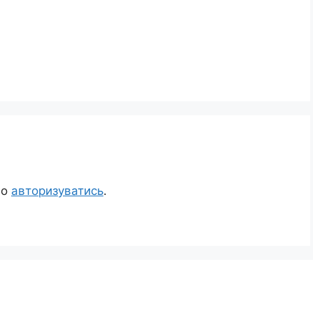
но
авторизуватись
.