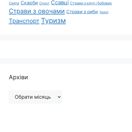
Ссавці
Скарби
Свята
Страви з круп і бобових
Спорт
Страви з овочами
Страви з риби
Теорії
Туризм
Транспорт
Архіви
Архіви