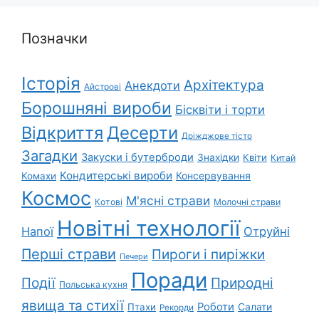
Позначки
Історія
Архітектура
Анекдоти
Айстрові
Борошняні вироби
Бісквіти і торти
Відкриття
Десерти
Дріжджове тісто
Загадки
Закуски і бутерброди
Знахідки
Квіти
Китай
Кондитерські вироби
Консервування
Комахи
Космос
М'ясні страви
Котові
Молочні страви
Новітні технології
Напої
Отруйні
Перші страви
Пироги і пиріжки
Печери
Поради
Природні
Події
Польська кухня
явища та стихії
Роботи
Салати
Птахи
Рекорди