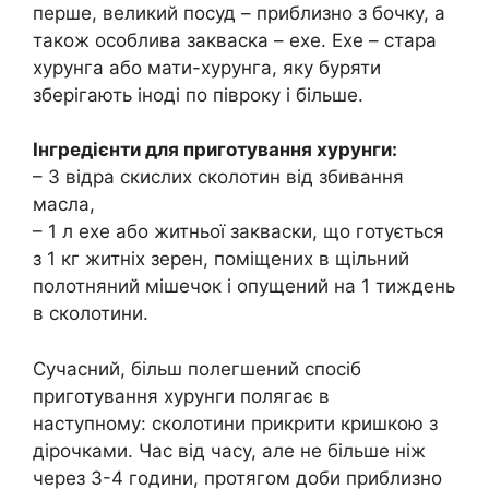
перше, великий посуд – приблизно з бочку, а
також особлива закваска – ехе. Ехе – стара
хурунга або мати-хурунга, яку буряти
зберігають іноді по півроку і більше.
Інгредієнти для приготування хурунги:
– 3 відра скислих сколотин від збивання
масла,
– 1 л ехе або житньої закваски, що готується
з 1 кг житніх зерен, поміщених в щільний
полотняний мішечок і опущений на 1 тиждень
в сколотини.
Сучасний, більш полегшений спосіб
приготування хурунги полягає в
наступному: сколотини прикрити кришкою з
дірочками. Час від часу, але не більше ніж
через 3-4 години, протягом доби приблизно