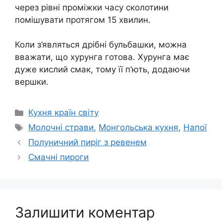
через рівні проміжки часу сколотини
помішувати протягом 15 хвилин.
Коли з’являться дрібні бульбашки, можна
вважати, що хурунга готова. Хурунга має
дуже кислий смак, тому її п’ють, додаючи
вершки.
Категорії
Кухня країн світу
Позначки
Молочні страви
,
Монгольська кухня
,
Напої
Полуничний пиріг з ревенем
Смачні пироги
Залишити коментар