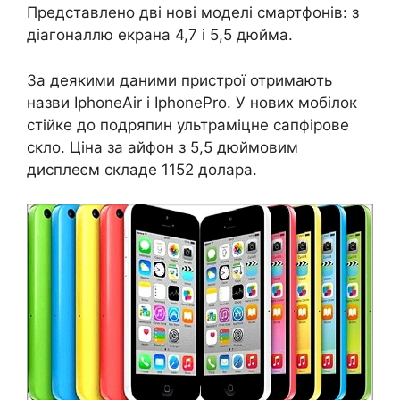
Представлено дві нові моделі смартфонів: з
діагоналлю екрана 4,7 і 5,5 дюйма.
За деякими даними пристрої отримають
назви IphoneAir і IphonePro. У нових мобілок
стійке до подряпин ультраміцне сапфірове
скло. Ціна за айфон з 5,5 дюймовим
дисплеєм складе 1152 долара.