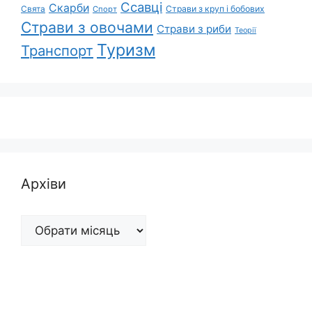
Ссавці
Скарби
Свята
Страви з круп і бобових
Спорт
Страви з овочами
Страви з риби
Теорії
Туризм
Транспорт
Архіви
Архіви