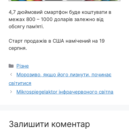
4,7 дюймовий смартфон буде коштувати в
межах 800 – 1000 доларів залежно від
обсягу пам’яті.
Старт продажів в США намічений на 19
серпня.
Категорії
Різне
Морозиво, якщо його лизнути, починає
світитися
Mikrospiegelaktor інфрачервоного світла
Залишити коментар