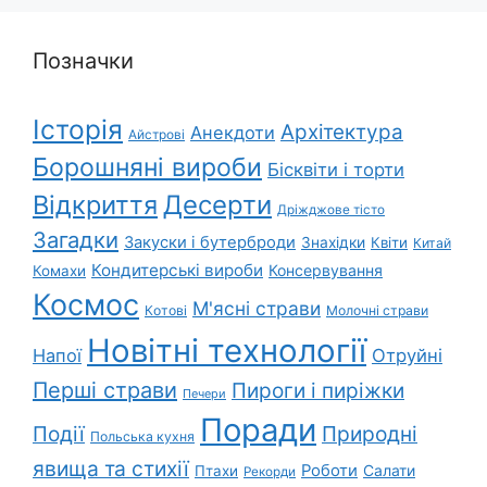
Позначки
Історія
Архітектура
Анекдоти
Айстрові
Борошняні вироби
Бісквіти і торти
Відкриття
Десерти
Дріжджове тісто
Загадки
Закуски і бутерброди
Знахідки
Квіти
Китай
Кондитерські вироби
Консервування
Комахи
Космос
М'ясні страви
Котові
Молочні страви
Новітні технології
Напої
Отруйні
Перші страви
Пироги і пиріжки
Печери
Поради
Природні
Події
Польська кухня
явища та стихії
Роботи
Салати
Птахи
Рекорди