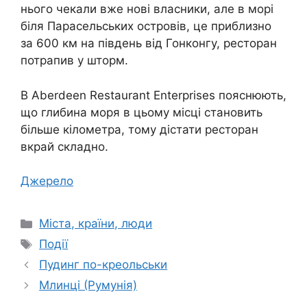
нього чекали вже нові власники, але в морі
біля Парасельських островів, це приблизно
за 600 км на південь від Гонконгу, ресторан
потрапив у шторм.
В Aberdeen Restaurant Enterprises пояснюють,
що глибина моря в цьому місці становить
більше кілометра, тому дістати ресторан
вкрай складно.
Джерело
Категорії
Міста, країни, люди
Позначки
Події
Пудинг по-креольськи
Млинці (Румунія)