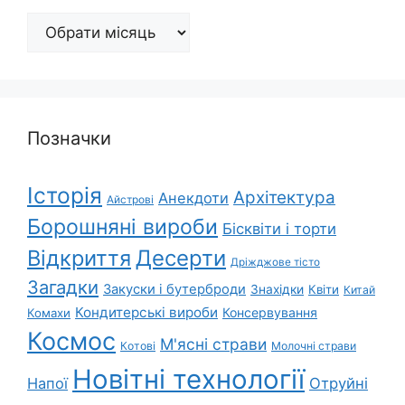
Архіви
Позначки
Історія
Архітектура
Анекдоти
Айстрові
Борошняні вироби
Бісквіти і торти
Відкриття
Десерти
Дріжджове тісто
Загадки
Закуски і бутерброди
Знахідки
Квіти
Китай
Кондитерські вироби
Консервування
Комахи
Космос
М'ясні страви
Котові
Молочні страви
Новітні технології
Напої
Отруйні