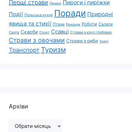
Перші страви
Пироги і пиріжки
Печери
Поради
Природні
Події
Польська кухня
явища та стихії
Роботи
Салати
Птахи
Рекорди
Ссавці
Скарби
Свята
Страви з круп і бобових
Спорт
Страви з овочами
Страви з риби
Теорії
Туризм
Транспорт
Архіви
Архіви