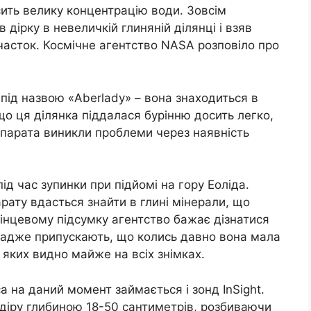
ть велику концентрацію води. Зовсім
в дірку в невеличкій глиняній ділянці і взяв
часток. Космічне агентство NASA розповіло про
 під назвою «Aberlady» – вона знаходиться в
що ця ділянка піддалася бурінню досить легко,
у апарата виникли проблеми через наявність
під час зупинки при підйомі на гору Еоліда.
ту вдасться знайти в глині ​​мінерали, що
кінцевому підсумку агентство бажає дізнатися
 адже припускають, що колись давно вона мала
и яких видно майже на всіх знімках.
 на даний момент займається і зонд InSight.
 діру глибиною 18-50 сантиметрів, розбиваючи