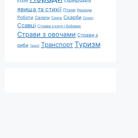
кухня
явища та стихії
Птахи
Рекорди
Скарби
Роботи
Салати
Свята
Спорт
Ссавці
Страви з круп і бобових
Страви з овочами
Страви з
Туризм
Транспорт
риби
Теорії