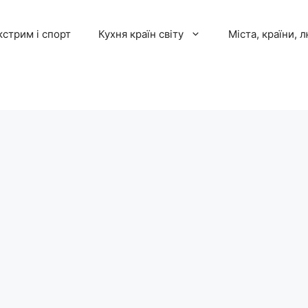
кстрим і спорт
Кухня країн світу
Міста, країни, 