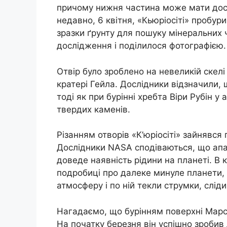
причому нижня частина може мати доси
недавно, 6 квітня, «Кьюріосіті» пробури
зразки ґрунту для пошуку мінеральних 
дослідження і поділилося фотографією.
Отвір було зроблено на невеликій скелі
кратері Гейла. Дослідники відзначили, 
тоді як при бурінні хребта Віри Рубін 
твердих каменів.
Різанням отворів «К’юріосіті» зайнявся 
Дослідники NASA сподіваються, що апара
доведе наявність рідини на планеті. В 
подробиці про далеке минуле планети,
атмосферу і по ній текли струмки, слід
Нагадаємо, що бурінням поверхні Марса
На початку березня він успішно зробив