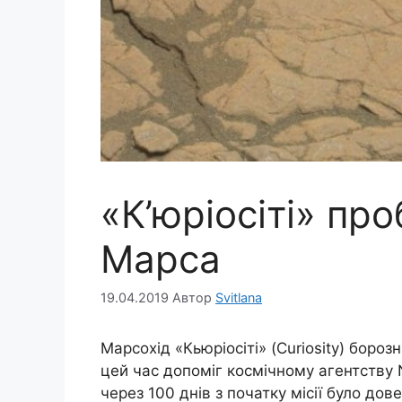
«К’юріосіті» пр
Марса
19.04.2019
Автор
Svitlana
Марсохід «Кьюріосіті» (Curiosity) бороз
цей час допоміг космічному агентству 
через 100 днів з початку місії було до