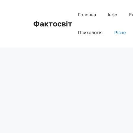
Перейти
до
Головна
Інфо
Е
вмісту
Фактосвіт
Психологія
Різне