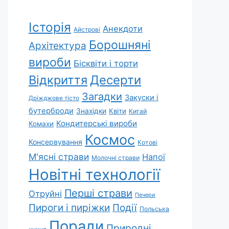
Історія
Анекдоти
Айстрові
Борошняні
Архітектура
вироби
Бісквіти і торти
Відкриття
Десерти
Загадки
Закуски і
Дріжджове тісто
бутерброди
Знахідки
Квіти
Китай
Кондитерські вироби
Комахи
Космос
Консервування
Котові
М'ясні страви
Напої
Молочні страви
Новітні технології
Перші страви
Отруйні
Печери
Пироги і пиріжки
Події
Польська
Поради
Природні