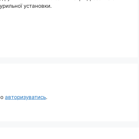
урильної установки.
но
авторизуватись
.