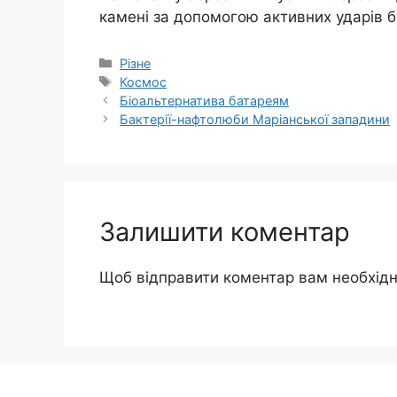
камені за допомогою активних ударів б
Категорії
Різне
Позначки
Космос
Біоальтернатива батареям
Бактерії-нафтолюби Маріанської западини
Залишити коментар
Щоб відправити коментар вам необхід