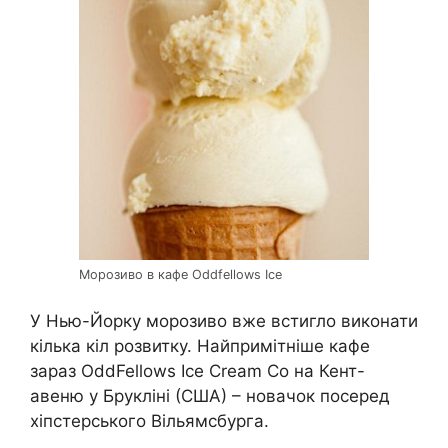
Морозиво в кафе Oddfellows Ice
У Нью-Йорку морозиво вже встигло виконати
кілька кіл розвитку. Найпримітніше кафе
зараз OddFellows Ice Cream Co на Кент-
авеню у Брукліні (США) – новачок посеред
хіпстерського Вільямсбурга.