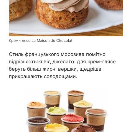
Крем-глясе La Maison du Chocolat
Стиль французького морозива помітно
відрізняється від джелато: для крем-глясе
беруть більш жирні вершки, щедріше
прикрашають солодощами.