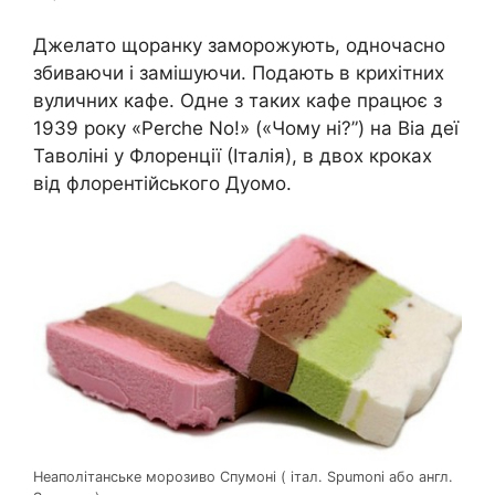
Джелато щоранку заморожують, одночасно
збиваючи і замішуючи. Подають в крихітних
вуличних кафе. Одне з таких кафе працює з
1939 року «Perche No!» («Чому ні?”) на Віа деї
Таволіні у Флоренції (Італія), в двох кроках
від флорентійського Дуомо.
Неаполітанське морозиво Спумоні ( італ. Spumoni або англ.