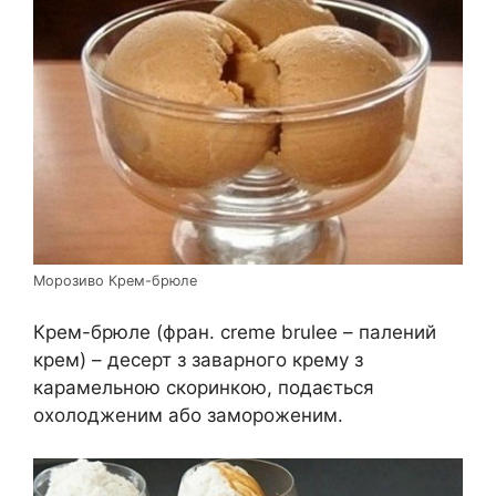
Морозиво Крем-брюле
Крем-брюле (фран. creme brulee – палений
крем) – десерт з заварного крему з
карамельною скоринкою, подається
охолодженим або замороженим.