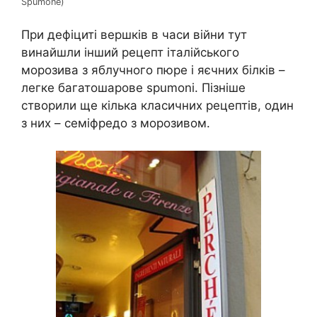
Spumone)
При дефіциті вершків в часи війни тут
винайшли інший рецепт італійського
морозива з яблучного пюре і яєчних білків –
легке багатошарове spumoni. Пізніше
створили ще кілька класичних рецептів, один
з них – семіфредо з морозивом.