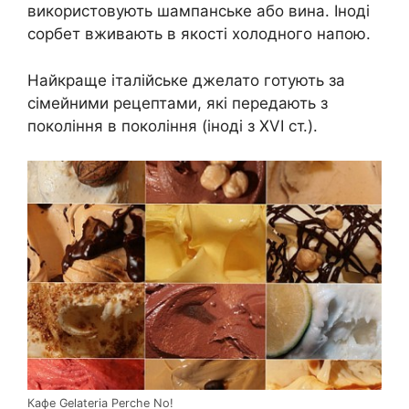
використовують шампанське або вина. Іноді
сорбет вживають в якості холодного напою.
Найкраще італійське джелато готують за
сімейними рецептами, які передають з
покоління в покоління (іноді з XVI ст.).
Кафе Gelateria Perche No!