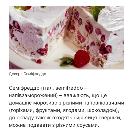
Десерт Семіфреддо
Семіфреддо (італ. semifreddo –
напівзаморожений) – вважають, що це
домашнє морозиво з різними наповнювачами
(горіхами, фруктами, ягодами, шоколадом),
до складу також входять сирі яйця і вершки,
можна подавати з різними соусами.