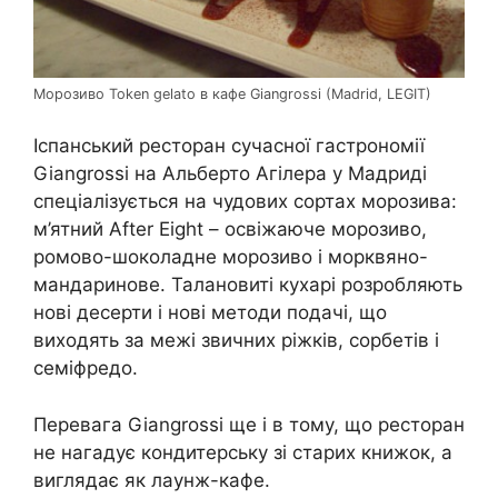
Морозиво Token gelato в кафе Giangrossi (Madrid, LEGIT)
Іспанський ресторан сучасної гастрономії
Giangrossi на Альберто Агілера у Мадриді
спеціалізується на чудових сортах морозива:
м’ятний After Eight – освіжаюче морозиво,
ромово-шоколадне морозиво і морквяно-
мандаринове. Талановиті кухарі розробляють
нові десерти і нові методи подачі, що
виходять за межі звичних ріжків, сорбетів і
семіфредо.
Перевага Giangrossi ще і в тому, що ресторан
не нагадує кондитерську зі старих книжок, а
виглядає як лаунж-кафе.