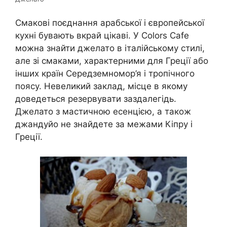
Смакові поєднання арабської і європейської
кухні бувають вкрай цікаві. У Colors Cafe
можна знайти джелато в італійському стилі,
але зі смаками, характерними для Греції або
інших країн Середземномор’я і тропічного
поясу. Невеликий заклад, місце в якому
доведеться резервувати заздалегідь.
Джелато з мастичною есенцією, а також
джандуйо не знайдете за межами Кіпру і
Греції.