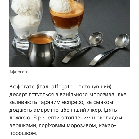
Аффогато
Аффогато (італ. affogato – потонувший) –
десерт готується з ванільного морозива, яке
заливають гарячим еспресо, за смаком
додають амаретто або інший лікер. Їдять
ложкою. Є рецепти з топленим шоколадом,
вершками, горіховим морозивом, какао-
порошком.