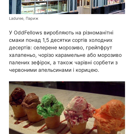
Laduree, Париж
У OddFellows виробляють на різноманітні
смаки понад 1,5 десятки сортів холодних
десертів: селерене морозиво, грейпфрут
халапеньо, чорізо карамельне або морозиво
палених зефірок, а також чарівні сорбети з
червоними апельсинами і корицею.