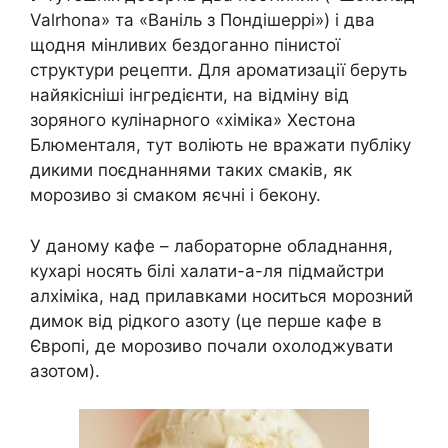
Valrhona» та «Ваніль з Пондішеррі») і два
щодня мінливих бездоганно пінистої
структури рецепти. Для ароматизації беруть
найякісніші інгредієнти, на відміну від
зоряного кулінарного «хіміка» Хестона
Блюменталя, тут воліють не вражати публіку
дикими поєднаннями таких смаків, як
морозиво зі смаком яєчні і бекону.
У даному кафе – лабораторне обладнання,
кухарі носять білі халати-а-ля підмайстри
алхіміка, над прилавками носиться морозний
димок від рідкого азоту (це перше кафе в
Європі, де морозиво почали охолоджувати
азотом).