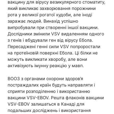
вакцину для вірусу везикулярного стоматиту,
який викликає захворювання порожнини
рота у великої рогатої худоби, але іноді
заражає людей. Винахід успішно
випробували при створенні іншої вакцини.
Дослідники змінили VSV видаленням одного
з генів і вбудували ген від вірусу Ебола.
Пересаджені генні сили VSV попроростали
на протеїновій поверхні Ебола. Ці білки не
можуть викликати хворобу, але вони
активізують імунну реакцію у мавп.
ВООЗ з органами охорони здоров’я
постраждалих країн будуть направляти і
сприяти розподіленню і використанню
вакцини VSV-EBOV. Решта флаконів вакцини
VSV-EBOV залишаться в Канаді для
подальших досліджень і використання