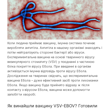
Коли людина приймає вакцину, імунна система починає
виробляти антитіла. Антитіла в нашому організмі знаходять і
потім нейтралізують сторонні бактерії або віруси.
Експериментальна вакцина на основі тваринного вірусу
везикулярного стоматиту (VSV) у поєднанні з частиною
білка покриття вірусу Ебола. При введенні в організм
активізується імунна відповідь проти вірусу Ебола.
Дослідження на тваринах свідчать, що експериментальна
вакцина Ебола – дуже ефективний засіб проти лихоманки
Ебола. Якщо вакцину буде прийнято відразу ж після
контакту з вірусом Ебола, вакцина може допомогти
запобігти хворобі.
Як винайшли вакцину VSV-EBOV? Готовили