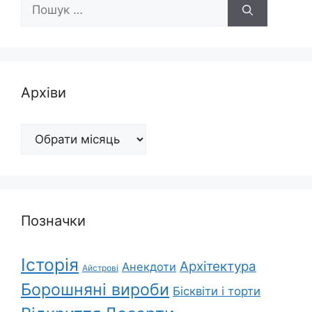
Пошук:
Архіви
Архіви
Позначки
Історія
Архітектура
Анекдоти
Айстрові
Борошняні вироби
Бісквіти і торти