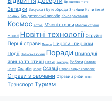
Відкриття
Десерти
Дріжджове тісто
Загадки
Закуски і бутерброди
Знахідки
Квіти
Китай
Кондитерські вироби
Консервування
Комахи
Космос
М'ясні страви
Котові
Молочні страви
Новітні технології
Напої
Отруйні
Перші страви
Пироги і пиріжки
Печери
Поради
Події
Природні
Польська кухня
явища та стихії
Роботи
Салати
Птахи
Рекорди
Ссавці
Скарби
Свята
Страви з круп і бобових
Спорт
Страви з овочами
Страви з риби
Теорії
Туризм
Транспорт