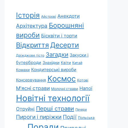
Історія
Анекдоти
Айстрові
Борошняні
Архітектура
вироби
Бісквіти і торти
Відкриття
Десерти
Загадки
Закуски і
Дріжджове тісто
бутерброди
Знахідки
Квіти
Китай
Кондитерські вироби
Комахи
Космос
Консервування
Котові
М'ясні страви
Напої
Молочні страви
Новітні технології
Перші страви
Отруйні
Печери
Пироги і пиріжки
Події
Польська
Поради