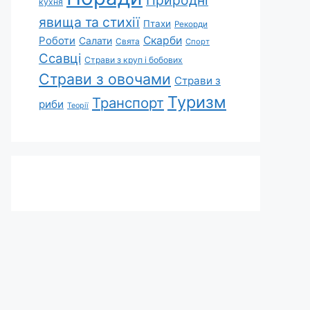
Природні
кухня
явища та стихії
Птахи
Рекорди
Роботи
Скарби
Салати
Свята
Спорт
Ссавці
Страви з круп і бобових
Страви з овочами
Страви з
Туризм
Транспорт
риби
Теорії