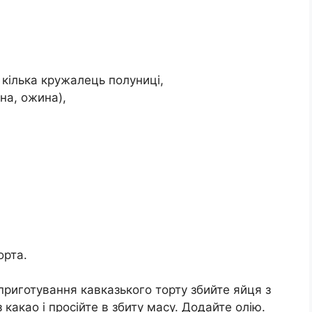
 кілька кружалець полуниці,
на, ожина),
орта.
риготування кавказького торту збийте яйця з
 какао і просійте в збиту масу. Додайте олію.