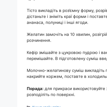
Тісто викладіть в роз’ємну форму, розрі
дістаньте і зніміть краї форми і поставт
ананаса, полуниці і інші ягоди.
Желатин замочіть на 10 хвилин, розігрій
розчинення.
Кефір змішайте з цукровою пудрою і ва
перемішайте. В підготовлену суміш вве
Молочно-желатинову суміш викладіть по
накрийте коржем, поставте в холодиль
Порада:
для прикраси використовуйте 
розподіліть по поверхні.
Категорії