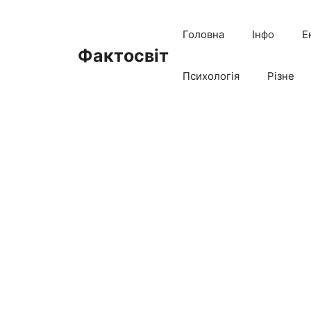
Перейти
до
Головна
Інфо
Е
вмісту
Фактосвіт
Психологія
Різне