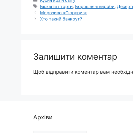
Кухня країн світу
Позначки
Бісквіти і торти
,
Борошняні вироби
,
Десерт
Морозиво «Сюрприз»
Хто такий банкрут?
Залишити коментар
Щоб відправити коментар вам необхід
Архіви