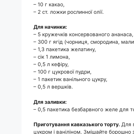
– 10 г какао,
– 2 ст. ложки рослинної олії.
Для начинки:
– 5 кружечків консервованого ананаса,
– 300 г ягід (чорниця, смородина, мали
– 1,3 пакетика желатину,
– сік 1 лимона,
– 0,5 л кефіру,
– 100 г цукрової пудри,
– 1 пакетик ванільного цукру,
– 0,5 л вершків.
Для заливки:
– 0,5 пакетика безбарвного желе для т
Приготування кавказького торту.
Для п
цукром і ваніліном. Змішайте борошно з