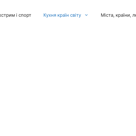
кстрим і спорт
Кухня країн світу
Міста, країни, 