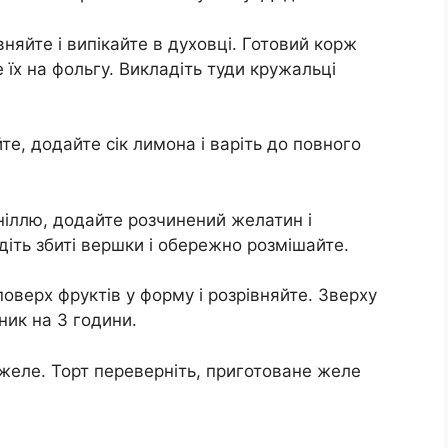
вняйте і випікайте в духовці. Готовий корж
е їх на фольгу. Викладіть туди кружальці
те, додайте сік лимона і варіть до повного
ніллю, додайте розчинений желатин і
діть збиті вершки і обережно розмішайте.
верх фруктів у форму і розрівняйте. Зверху
ник на 3 години.
желе. Торт переверніть, приготоване желе