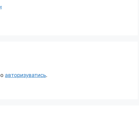
и
но
авторизуватись
.