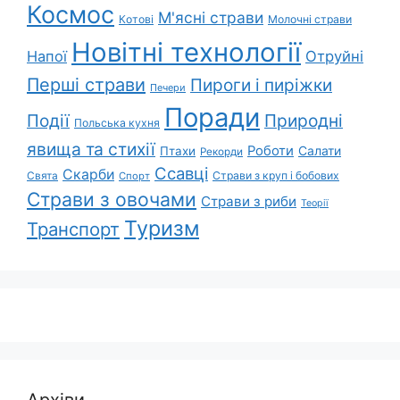
Космос
М'ясні страви
Котові
Молочні страви
Новітні технології
Напої
Отруйні
Перші страви
Пироги і пиріжки
Печери
Поради
Природні
Події
Польська кухня
явища та стихії
Роботи
Салати
Птахи
Рекорди
Ссавці
Скарби
Свята
Страви з круп і бобових
Спорт
Страви з овочами
Страви з риби
Теорії
Туризм
Транспорт