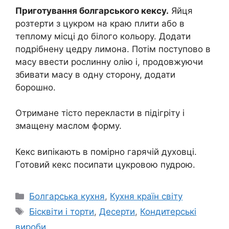
Приготування болгарського кексу.
Яйця
розтерти з цукром на краю плити або в
теплому місці до білого кольору. Додати
подрібнену цедру лимона. Потім поступово в
масу ввести рослинну олію і, продовжуючи
збивати масу в одну сторону, додати
борошно.
Отримане тісто перекласти в підігріту і
змащену маслом форму.
Кекс випікають в помірно гарячій духовці.
Готовий кекс посипати цукровою пудрою.
Категорії
Болгарська кухня
,
Кухня країн світу
Позначки
Бісквіти і торти
,
Десерти
,
Кондитерські
вироби