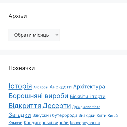
Архіви
Архіви
Позначки
Історія
Архітектура
Анекдоти
Айстрові
Борошняні вироби
Бісквіти і торти
Відкриття
Десерти
Дріжджове тісто
Загадки
Закуски і бутерброди
Знахідки
Квіти
Китай
Кондитерські вироби
Консервування
Комахи