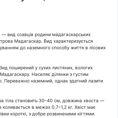
s) — вид ссавців родини мадагаскарських
острова Мадагаскар. Вид характеризується
суванням до наземного способу життя в лісових
Вид поширений у сухих листяних, вологих
 Мадагаскару. Населяє ділянки з густим
ю. Переважно наземний, однак здатний лазити
 тіла становить 30–40 см, довжина хвоста —
а коливається в межах 0,7–1,2 кг. Хвіст має
івки короткі, з добре розвиненими кігтями.