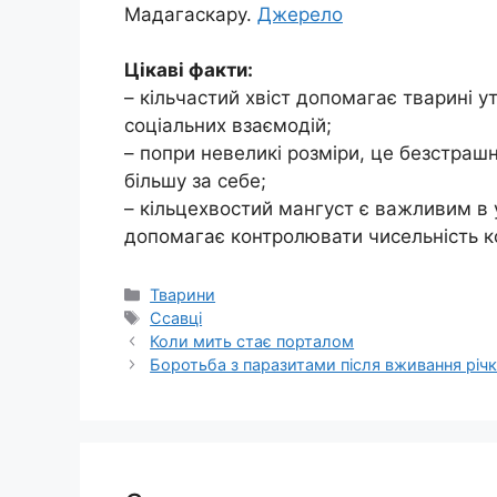
Мадагаскару.
Джерело
Цікаві факти:
– кільчастий хвіст допомагає тварині у
соціальних взаємодій;
– попри невеликі розміри, це безстраш
більшу за себе;
– кільцехвостий мангуст є важливим в 
допомагає контролювати чисельність ко
Категорії
Тварини
Позначки
Ссавці
Коли мить стає порталом
Боротьба з паразитами після вживання річ