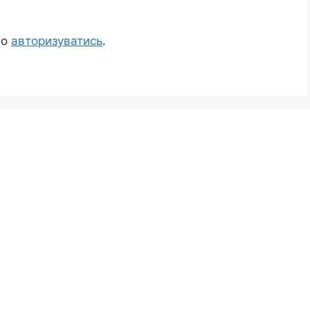
но
авторизуватись
.