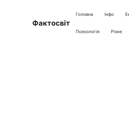
Перейти
до
Головна
Інфо
Е
вмісту
Фактосвіт
Психологія
Різне