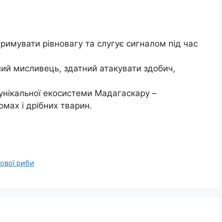
тримувати рівновагу та слугує сигналом під час
ний мисливець, здатний атакувати здобич,
унікальної екосистеми Мадагаскару –
мах і дрібних тварин.
кової риби