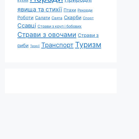
кухня
явища та стихії
Птахи
Рекорди
Скарби
Роботи
Салати
Свята
Спорт
Ссавці
Страви з круп і бобових
Страви з овочами
Страви з
Туризм
Транспорт
риби
Теорії