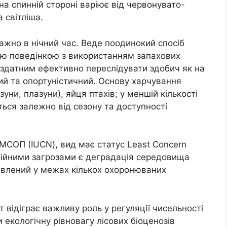
а спинній стороні варіює від червонувато-
 світліша.
жно в нічний час. Веде поодинокий спосіб
ою поведінкою з використанням запахових
 здатним ефективно переслідувати здобич як на
дний та опортуністичний. Основу харчування
зуни, плазуни), яйця птахів; у меншій кількості
ься залежно від сезону та доступності
СОП (IUCN), вид має статус Least Concern
ційними загрозами є деградація середовища
тавлений у межах кількох охоронюваних
 відіграє важливу роль у регуляції чисельності
 екологічну рівновагу лісових біоценозів