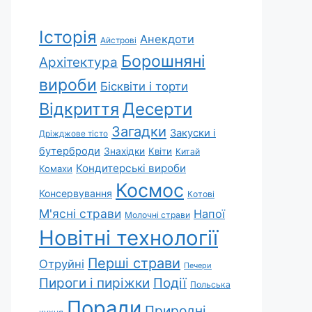
Історія
Анекдоти
Айстрові
Борошняні
Архітектура
вироби
Бісквіти і торти
Відкриття
Десерти
Загадки
Закуски і
Дріжджове тісто
бутерброди
Знахідки
Квіти
Китай
Кондитерські вироби
Комахи
Космос
Консервування
Котові
М'ясні страви
Напої
Молочні страви
Новітні технології
Перші страви
Отруйні
Печери
Пироги і пиріжки
Події
Польська
Поради
Природні