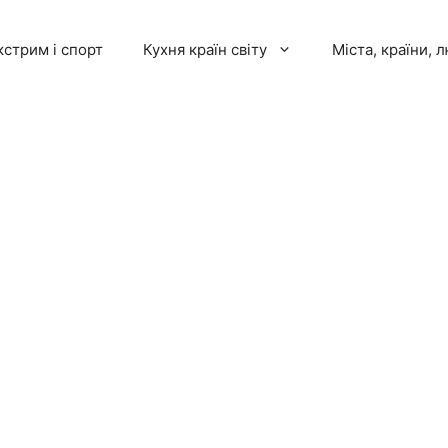
кстрим і спорт
Кухня країн світу
Міста, країни, 