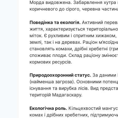
Морда видовжена. Забарвлення хутра н
коричневого до сірого, черевна частина
Поведінка та екологія.
Активний перева
життя, характеризується територіальн
міток. Є рухливим і спритним хижаком,
землі, так і на деревах. Раціон м’ясої
становлять комахи, дрібні хребетні (гри
споживає плоди. Склад раціону змінюєт
кормових ресурсів.
Природоохоронний статус.
За даними М
(найменша загроза). Основними потен
існування та вирубка лісів. Вид предс
територій Мадагаскару.
Екологічна роль.
Кільцехвостий мангуст
комах і дрібних хребетних, підтримуючи