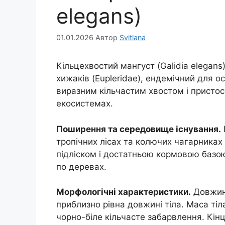
elegans)
01.01.2026
Автор
Svitlana
Кільцехвостий мангуст (Galidia elegan
хижаків (Eupleridae), ендемічний для 
виразним кільчастим хвостом і присто
екосистемах.
Поширення та середовище існування.
тропічних лісах та колючих чагарниках
підліском і достатньою кормовою базо
по деревах.
Морфологічні характеристики.
Довжина
приблизно рівна довжині тіла. Маса тіл
чорно-біле кільчасте забарвлення. Кінц