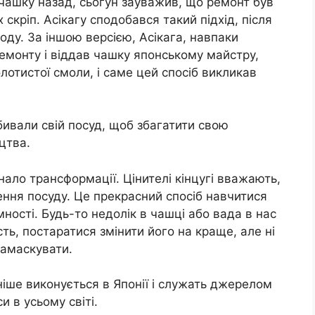
чашку назад, сьогун зауважив, що ремонт був
кріп. Асікагу сподобався такий підхід, після
оду. За іншою версією, Асікага, навпаки
емонту і віддав чашку японському майстру,
лотистої смоли, і саме цей спосіб викликав
ивали свій посуд, щоб збагатити свою
цтва.
знало трансформації. Цінителі кінцугі вважають,
ння посуду. Це прекрасний спосіб навчитися
ності. Будь-то недолік в чашці або вада в нас
ть, постаратися змінити його на краще, але ні
замаскувати.
раніше виконується в Японії і служать джерелом
и в усьому світі.