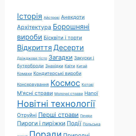
Історія
Анекдоти
Айстрові
Борошняні
Архітектура
вироби
Бісквіти і торти
Відкриття
Десерти
Загадки
Закуски і
Дріжджове тісто
бутерброди
Знахідки
Квіти
Китай
Кондитерські вироби
Комахи
Космос
Консервування
Котові
М'ясні страви
Напої
Молочні страви
Новітні технології
Перші страви
Отруйні
Печери
Пироги і пиріжки
Події
Польська
Поради
Природні