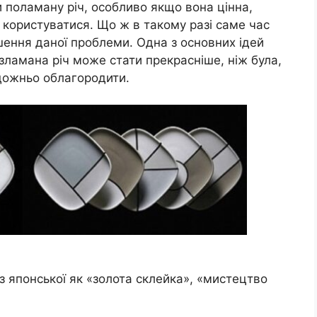
и поламану річ, особливо якщо вона цінна,
 користуватися. Що ж в такому разі саме час
шення даної проблеми. Одна з основних ідей
 зламана річ може стати прекрасніше, ніж була,
удожньо облагородити.
з японської як «золота склейка», «мистецтво