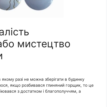
алість
або мистецтво
и
 якому разі не можна зберігати в будинку
лося, якщо розбивався глиняний горщик, то це
ціювався з достатком і благополуччям, а