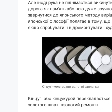
Але іноді рука не піднімається викинут
дорога як пам’ять або нею дуже зручно
звернутися до японського методу вирі
японської філософії полягає в тому, що
якщо спробувати її відремонтувати і х
Кінцугі-мистецтво золотої заплатки
Кінцугі або кінцукурой перекладається 
золотого шва», «золотий ремонт».