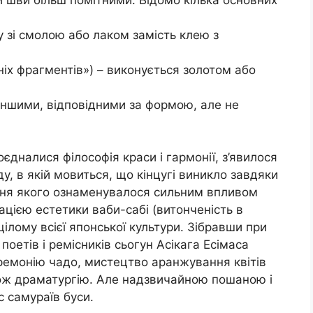
у зі смолою або лаком замість клею з
ніх фрагментів») – виконується золотом або
 іншими, відповідними за формою, але не
оєдналися філософія краси і гармонії, з’явилося
нду, в якій мовиться, що кінцугі виникло завдяки
ління якого ознаменувалося сильним впливом
ацією естетики ваби-сабі (витонченість в
цілому всієї японської культури. Зібравши при
поетів і ремісників сьогун Асікага Есімаса
ремонію чадо, мистецтво аранжування квітів
ож драматургію. Але надзвичайною пошаною і
с самураїв буси.