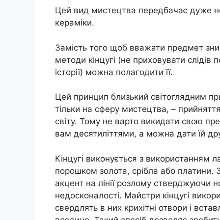
Цей вид мистецтва передбачає дуже не
кераміки.
Замість того щоб вважати предмет зн
методи кінцугі (не приховувати слідів 
історії) можна полагодити її.
Цей принцип близький світоглядним пр
тільки на сферу мистецтва, – прийняття
світу. Тому не варто викидати свою пр
вам десятиліттями, а можна дати їй друг
Кінцугі виконується з використанням ла
порошком золота, срібла або платини. 
акцент на лінії розлому стверджуючи н
недосконалості. Майстри кінцугі викори
свердлять в них крихітні отвори і встав
воєдино. Такий спосіб дозволяє зробит