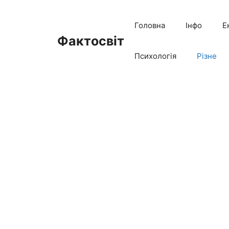
Перейти
до
Головна
Інфо
Е
вмісту
Фактосвіт
Психологія
Різне