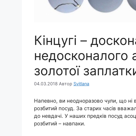
Кінцугі – доскон
недосконалого 
золотої заплатк
04.03.2018
Автор
Svitlana
Напевно, ви неодноразово чули, що ні в
розбитий посуд. За старих часів вважа
до невдачі. У наших предків посуд асо
розбитий – навпаки.