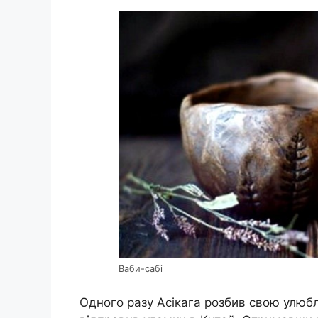
Ваби-сабі
Одного разу Асікага розбив свою улюбле