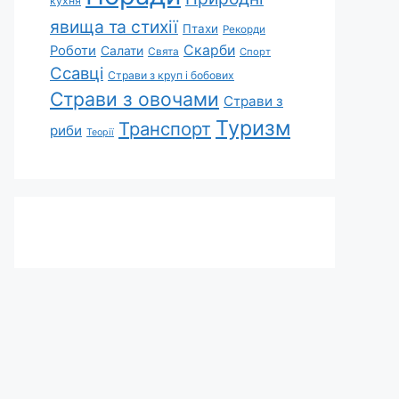
кухня
явища та стихії
Птахи
Рекорди
Скарби
Роботи
Салати
Свята
Спорт
Ссавці
Страви з круп і бобових
Страви з овочами
Страви з
Туризм
Транспорт
риби
Теорії