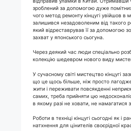
відправив уламки в Китай. Отримавши 
зроблений за допомогою дуже помітних с
чого метод ремонту кінцугі увійшов в м
залишився незадоволеним від такого р
який відреставрував її за допомогою зо
захват у японського сьогуна.
Через деякий час люди спеціально розб
колекцію шедевром нового виду мисте
У сучасному світі мистецтво кінцугі за
що це щось більше, ніж просто лагодже
жити і переживати повсякденні неприєм
самих, треба прийняти цю недосконаліс
в якому разі не ховати, не намагатися 
Роботи в техніці кінцугі сьогодні як і 
натхнення для цінителів своєрідної крас