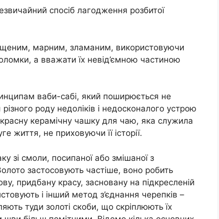
звичайний спосіб лагодження розбитої
ищеним, марним, зламаним, використовуючи
поломки, а вважати їх невід’ємною частиною
инципам ваби-сабі, який поширюється не
 різного роду недоліків і недосконалого устрою
екрасну керамічну чашку для чаю, яка служила
е життя, не приховуючи її історії.
ку зі смоли, посипаної або змішаної з
Золото застосовують частіше, воно робить
ову, придбану красу, засновану на підкресленій
стовують і інший метод з’єднання черепків –
ляють туди золоті скоби, що скріплюють їх
и шви більш помітними. Відомо кілька основних