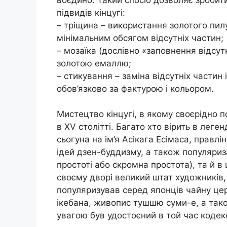
підвидів кінцугі:
– тріщина – використання золотого пил
мінімальним обсягом відсутніх частин;
– мозаїка (дослівно «заповнення відсут
золотою емаллю;
– стикування – заміна відсутніх частин
обов’язково за фактурою і кольором.
Мистецтво кінцугі, в якому своєрідно п
в XV столітті. Багато хто вірить в леге
сьогуна на ім’я Асікага Есімаса, прав
ідей дзен-буддизму, а також популяриз
простоті або скромна простота), та й в 
своєму дворі великий штат художників, 
популяризував серед японців чайну це
ікебана, живопис тушшю суми-е, а так
увагою був удостоєний в той час кодек