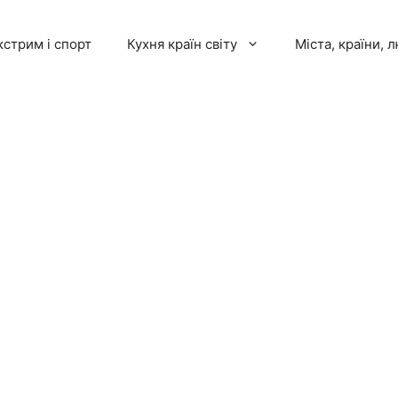
кстрим і спорт
Кухня країн світу
Міста, країни, 