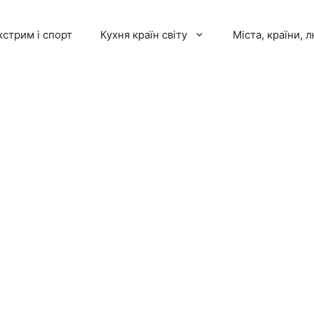
кстрим і спорт
Кухня країн світу
Міста, країни, 