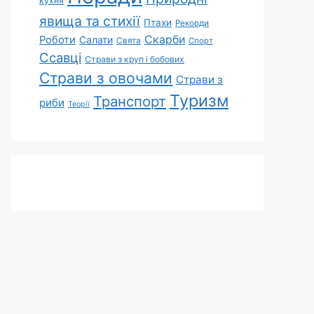
кухня
явища та стихії
Птахи
Рекорди
Скарби
Роботи
Салати
Свята
Спорт
Ссавці
Страви з круп і бобових
Страви з овочами
Страви з
Туризм
Транспорт
риби
Теорії