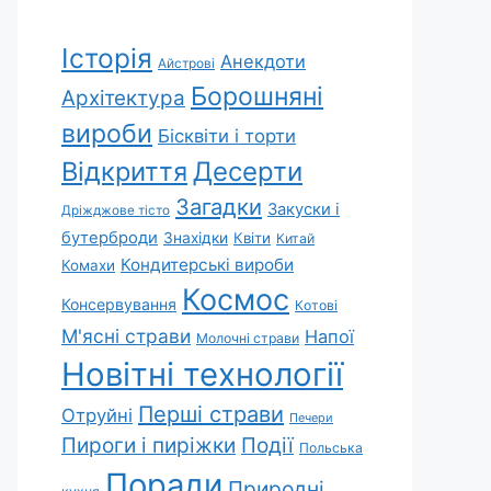
Історія
Анекдоти
Айстрові
Борошняні
Архітектура
вироби
Бісквіти і торти
Відкриття
Десерти
Загадки
Закуски і
Дріжджове тісто
бутерброди
Знахідки
Квіти
Китай
Кондитерські вироби
Комахи
Космос
Консервування
Котові
М'ясні страви
Напої
Молочні страви
Новітні технології
Перші страви
Отруйні
Печери
Пироги і пиріжки
Події
Польська
Поради
Природні