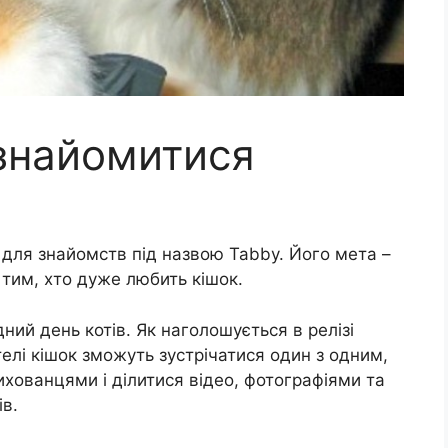
знайомитися
для знайомств під назвою Tabby. Його мета –
тим, хто дуже любить кішок.
ний день котів. Як наголошується в релізі
елі кішок зможуть зустрічатися один з одним,
ихованцями і ділитися відео, фотографіями та
ів.