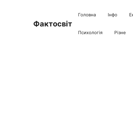
Перейти
до
Головна
Інфо
Е
вмісту
Фактосвіт
Психологія
Різне