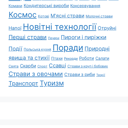
Кондитерські вироби
Консервування
Комахи
Космос
М'ясні страви
Котові
Молочні страви
Новітні технології
Напої
Отруйні
Перші страви
Пироги і пиріжки
Печери
Поради
Природні
Події
Польська кухня
явища та стихії
Роботи
Салати
Птахи
Рекорди
Ссавці
Скарби
Свята
Страви з круп і бобових
Спорт
Страви з овочами
Страви з риби
Теорії
Туризм
Транспорт