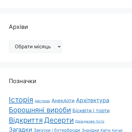
Архіви
Архіви
Позначки
Історія
Архітектура
Анекдоти
Айстрові
Борошняні вироби
Бісквіти і торти
Відкриття
Десерти
Дріжджове тісто
Загадки
Закуски і бутерброди
Знахідки
Квіти
Китай