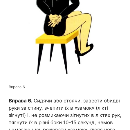
Вправа 6
Вправа 6.
Сидячи або стоячи, завести обидві
руки за спину, зчепити їх в «замок» (лікті
зігнуті) і, не розмикаючи зігнутих в ліктях рук,
тягнути їх в різні боки 10-15 секунд, немов
намагаючись розірвати «замок», після чого