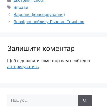
Екстрим і спорт
Позначки
Вправи
Варення (консервування)
Знахідка поблизу Львова. Трипілля
Залишити коментар
Щоб відправити коментар вам необхідно
авторизуватись
.
Пошук: