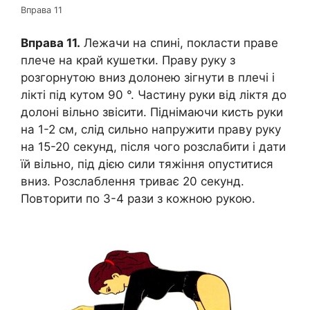
Вправа 11
Вправа 11.
Лежачи на спині, покласти праве
плече на край кушетки. Праву руку з
розгорнутою вниз долонею зігнути в плечі і
лікті під кутом 90 °. Частину руки від ліктя до
долоні вільно звісити. Піднімаючи кисть руки
на 1-2 см, слід сильно напружити праву руку
на 15-20 секунд, після чого розслабити і дати
їй вільно, під дією сили тяжіння опуститися
вниз. Розслаблення триває 20 секунд.
Повторити по 3-4 рази з кожною рукою.