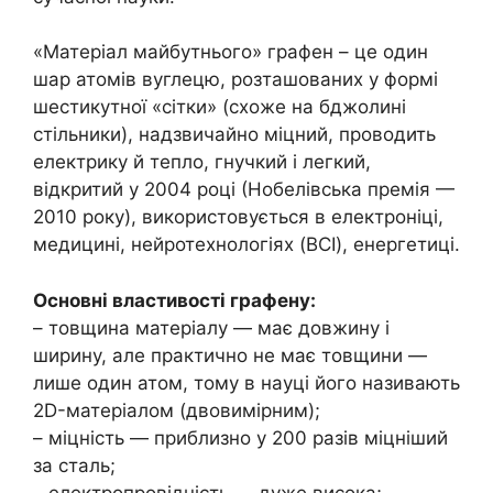
«Матеріал майбутнього» графен – це один
шар атомів вуглецю, розташованих у формі
шестикутної «сітки» (схоже на бджолині
стільники), надзвичайно міцний, проводить
електрику й тепло, гнучкий і легкий,
відкритий у 2004 році (Нобелівська премія —
2010 року), використовується в електроніці,
медицині, нейротехнологіях (BCI), енергетиці.
Основні властивості графену:
– товщина матеріалу — має довжину і
ширину, але практично не має товщини —
лише один атом, тому в науці його називають
2D-матеріалом (двовимірним);
– міцність — приблизно у 200 разів міцніший
за сталь;
– електропровідність — дуже висока;