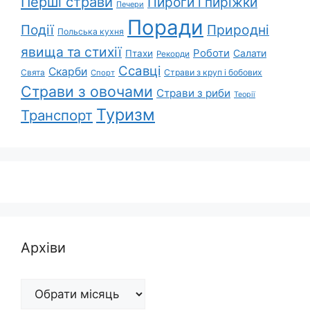
Перші страви
Пироги і пиріжки
Печери
Поради
Події
Природні
Польська кухня
явища та стихії
Роботи
Салати
Птахи
Рекорди
Ссавці
Скарби
Свята
Страви з круп і бобових
Спорт
Страви з овочами
Страви з риби
Теорії
Туризм
Транспорт
Архіви
Архіви