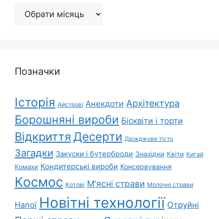
Архіви
Позначки
Історія
Архітектура
Анекдоти
Айстрові
Борошняні вироби
Бісквіти і торти
Відкриття
Десерти
Дріжджове тісто
Загадки
Закуски і бутерброди
Знахідки
Квіти
Китай
Кондитерські вироби
Консервування
Комахи
Космос
М'ясні страви
Котові
Молочні страви
Новітні технології
Напої
Отруйні