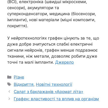
(BCI), електроніка (швидші мікросхеми,
сенсори), акумулятори та
суперконденсатори, медицина (біосенсори,
імпланти), нові матеріали (міцні композити,
покриття).
У нейротехнологіях графен цінують за те, що
дуже добре зчитуються слабкі електричні
сигнали нейронів, графен менше подразнює
тканини, ніж метали, дозволяє робити дуже
точні та малі імпланти.
Джерело
Категорії
Різне
Позначки
Відкриття
,
Новітні технології
Салат з баклажанів «Аромат літа»
Графен: властивості та вплив на організм