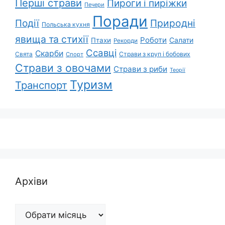
Перші страви
Пироги і пиріжки
Печери
Поради
Події
Природні
Польська кухня
явища та стихії
Роботи
Салати
Птахи
Рекорди
Ссавці
Скарби
Свята
Страви з круп і бобових
Спорт
Страви з овочами
Страви з риби
Теорії
Туризм
Транспорт
Архіви
Архіви