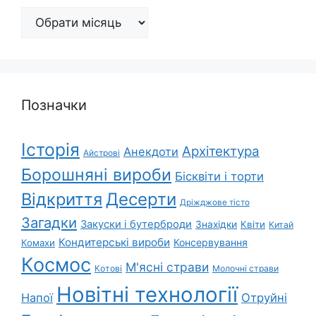
Архіви
Позначки
Історія
Архітектура
Анекдоти
Айстрові
Борошняні вироби
Бісквіти і торти
Відкриття
Десерти
Дріжджове тісто
Загадки
Закуски і бутерброди
Знахідки
Квіти
Китай
Кондитерські вироби
Консервування
Комахи
Космос
М'ясні страви
Котові
Молочні страви
Новітні технології
Напої
Отруйні