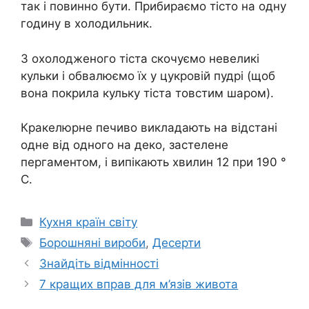
так і повинно бути. Прибираємо тісто на одну
годину в холодильник.
З охолодженого тіста скочуємо невеликі
кульки і обвалюємо їх у цукровій пудрі (щоб
вона покрила кульку тіста товстим шаром).
Кракелюрне печиво викладають на відстані
одне від одного на деко, застелене
пергаментом, і випікають хвилин 12 при 190 °
C.
Категорії
Кухня країн світу
Позначки
Борошняні вироби
,
Десерти
Знайдіть відмінності
7 кращих вправ для м’язів живота