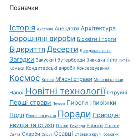
Позначки
Історія
Архітектура
Анекдоти
Айстрові
Борошняні вироби
Бісквіти і торти
Відкриття
Десерти
Дріжджове тісто
Загадки
Закуски і бутерброди
Знахідки
Квіти
Китай
Кондитерські вироби
Консервування
Комахи
Космос
М'ясні страви
Котові
Молочні страви
Новітні технології
Напої
Отруйні
Перші страви
Пироги і пиріжки
Печери
Поради
Природні
Події
Польська кухня
явища та стихії
Роботи
Салати
Птахи
Рекорди
Ссавці
Скарби
Свята
Страви з круп і бобових
Спорт