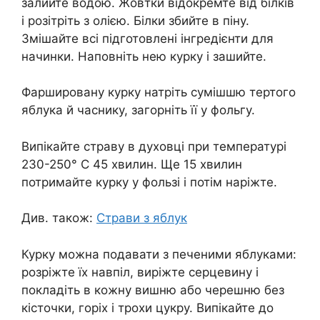
залийте водою. Жовтки відокремте від білків
і розітріть з олією. Білки збийте в піну.
Змішайте всі підготовлені інгредієнти для
начинки. Наповніть нею курку і зашийте.
Фаршировану курку натріть сумішшю тертого
яблука й часнику, загорніть її у фольгу.
Випікайте страву в духовці при температурі
230-250° C 45 хвилин. Ще 15 хвилин
потримайте курку у фользі і потім наріжте.
Див. також:
Страви з яблук
Курку можна подавати з печеними яблуками:
розріжте їх навпіл, виріжте серцевину і
покладіть в кожну вишню або черешню без
кісточки, горіх і трохи цукру. Випікайте до