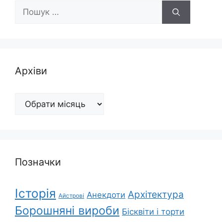
Пошук:
Архіви
Архіви
Позначки
Історія
Архітектура
Анекдоти
Айстрові
Борошняні вироби
Бісквіти і торти