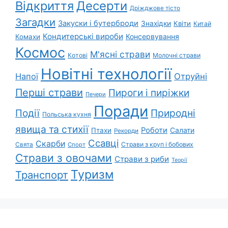
Відкриття
Десерти
Дріжджове тісто
Загадки
Закуски і бутерброди
Знахідки
Квіти
Китай
Кондитерські вироби
Консервування
Комахи
Космос
М'ясні страви
Котові
Молочні страви
Новітні технології
Напої
Отруйні
Перші страви
Пироги і пиріжки
Печери
Поради
Природні
Події
Польська кухня
явища та стихії
Роботи
Салати
Птахи
Рекорди
Ссавці
Скарби
Свята
Страви з круп і бобових
Спорт
Страви з овочами
Страви з риби
Теорії
Туризм
Транспорт