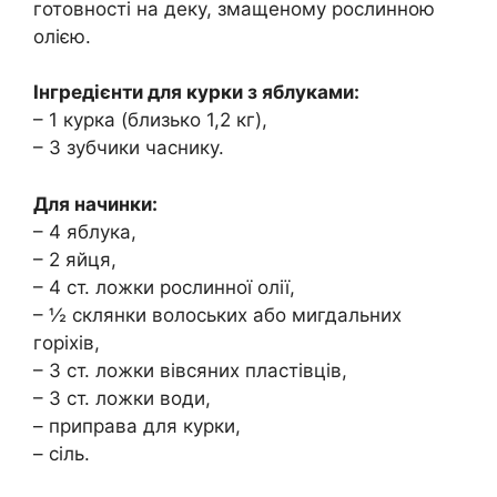
готовності на деку, змащеному рослинною
олією.
Інгредієнти для курки з яблуками:
– 1 курка (близько 1,2 кг),
– 3 зубчики часнику.
Для начинки:
– 4 яблука,
– 2 яйця,
– 4 ст. ложки рослинної олії,
– ½ склянки волоських або мигдальних
горіхів,
– 3 ст. ложки вівсяних пластівців,
– 3 ст. ложки води,
– приправа для курки,
– сіль.