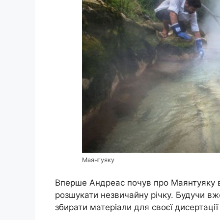
Маянтуяку
Вперше Андреас почув про Маянтуяку від 
розшукати незвичайну річку. Будучи вж
збирати матеріали для своєї дисертаці