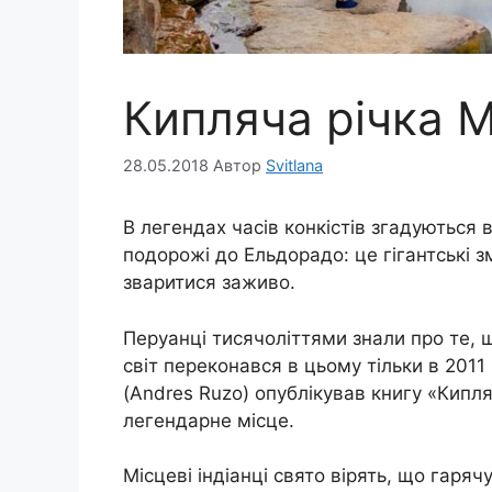
Кипляча річка 
28.05.2018
Автор
Svitlana
В легендах часів конкістів згадуються в
подорожі до Ельдорадо: це гігантські змі
зваритися заживо.
Перуанці тисячоліттями знали про те, щ
світ переконався в цьому тільки в 2011
(Andres Ruzo) опублікував книгу «Кипляч
легендарне місце.
Місцеві індіанці свято вірять, що гаря