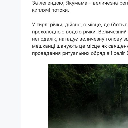
За легендою, Якумама – величезна репти
киплячі потоки.
У гирлі річки, дійсно, є місце, де б’ют
прохолодною водою річки. Величезний 
неподалік, нагадує величезну голову змі
мешканці шанують це місце як священн
проведення ритуальних обрядів і релігі