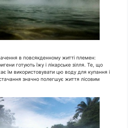
ачення в повсякденному житті племен:
гени готують їжу і лікарське зілля. Те, що
ає їм використовувати цю воду для купання і
стачання значно полегшує життя лісовим