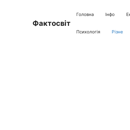
Перейти
до
Головна
Інфо
Е
вмісту
Фактосвіт
Психологія
Різне