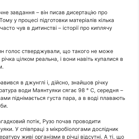
ичне завдання – він писав дисертацію про
Тому у процесі підготовки матеріалів кілька
часто чув в дитинстві – історії про киплячу
дин голос стверджували, що такого не може
 річка цілком реальна, і вони навіть купалися в
м.
авився в джунглі і, дійсно, знайшов річку
ратура води Маянтуяки сягає 98 ° C, середня –
ами піднімається густа пара, а в воді плавають
аби.
агадковий потік, Рузо почав проводити
яки. У співпраці з мікробіологами дослідник
атуру живі організми в річці відсутні. А ті, що