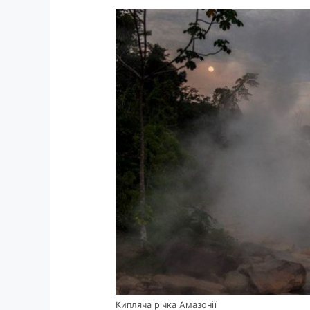
Кипляча річка Амазонії