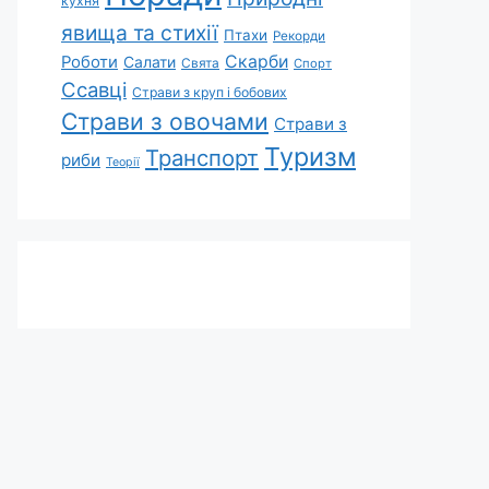
кухня
явища та стихії
Птахи
Рекорди
Скарби
Роботи
Салати
Свята
Спорт
Ссавці
Страви з круп і бобових
Страви з овочами
Страви з
Туризм
Транспорт
риби
Теорії