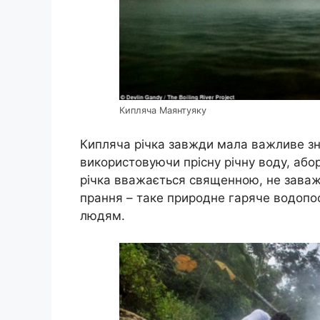
Кипляча Маянтуяку
Кипляча річка завжди мала важливе зн
використовуючи прісну річну воду, абори
річка вважається священною, не заваж
прання – таке природне гаряче водопо
людям.