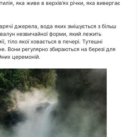
лія, яка живе в верхів’ях річки, яка вивергає
ь гарячі джерела, вода яких змішується з більш
валун незвичайної форми, який лежить
ї, тіло якої ховається в печері. Тутешні
е. Вони регулярно збираються на березі для
йних церемоній.