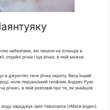
Маянтуяку
сякі небезпеки, які чекали на іспанців в
ї, отруйні річки і ще річка, в якій можна
о в джунглях тече річка окропу. Весь інший
 році, коли перуанський геофізик Андрес Рузо
а річка», в якій розповів про те, як знайшов
чу воду народжує змія Yakumama («Мати води»).