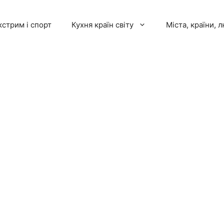
кстрим і спорт
Кухня країн світу
Міста, країни, 