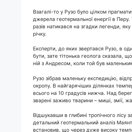
Взагалі-то у Рузо було цілком прагмат
джерела геотермальної енергії в Перу. 
разів натикався на згадки легенди, яку 
річку.
Експерти, до яких звертався Рузо, в о
бути, зате тітонька геолога сказала, що
ній з Андресом, коли той був маленьки
Рузо зібрав маленьку експедицію, відпр
окропу. В найгарячіших ділянках темпе
всього на 10 градусів нижча. Над берег
зварені заживо тварини – миші, змії, ж
Відшукавши в глибині тропічного лісу з
детальний геотермальний аналіз Маянту
встановив, що через дуже високу темпер