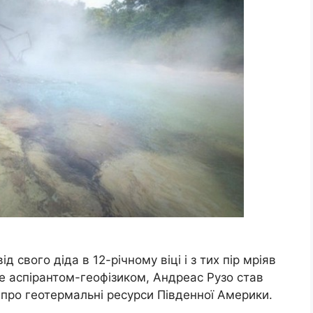
свого діда в 12-річному віці і з тих пір мріяв
е аспірантом-геофізиком, Андреас Рузо став
ї про геотермальні ресурси Південної Америки.