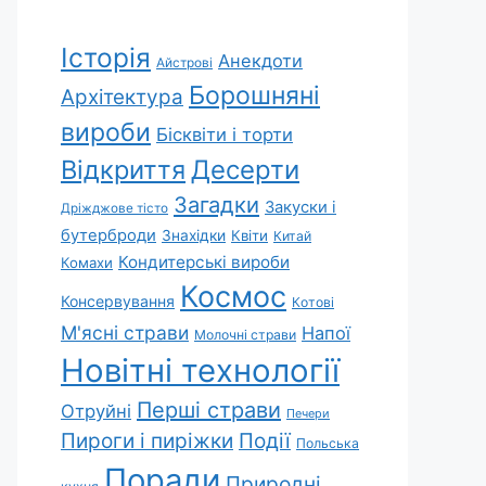
Історія
Анекдоти
Айстрові
Борошняні
Архітектура
вироби
Бісквіти і торти
Відкриття
Десерти
Загадки
Закуски і
Дріжджове тісто
бутерброди
Знахідки
Квіти
Китай
Кондитерські вироби
Комахи
Космос
Консервування
Котові
М'ясні страви
Напої
Молочні страви
Новітні технології
Перші страви
Отруйні
Печери
Пироги і пиріжки
Події
Польська
Поради
Природні