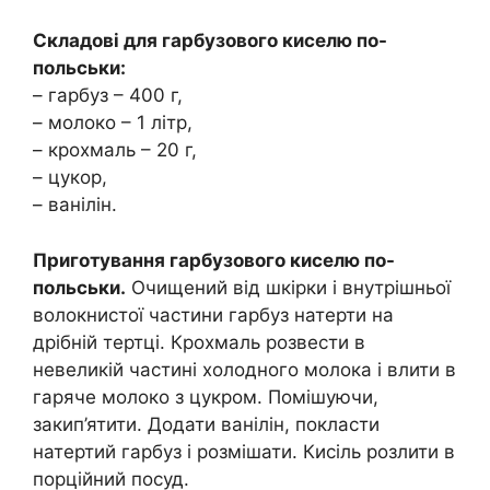
Складові для гарбузового киселю по-
польськи:
– гарбуз – 400 г,
– молоко – 1 літр,
– крохмаль – 20 г,
– цукор,
– ванілін.
Приготування гарбузового киселю по-
польськи.
Очищений від шкірки і внутрішньої
волокнистої частини гарбуз натерти на
дрібній тертці. Крохмаль розвести в
невеликій частині холодного молока і влити в
гаряче молоко з цукром. Помішуючи,
закип’ятити. Додати ванілін, покласти
натертий гарбуз і розмішати. Кисіль розлити в
порційний посуд.