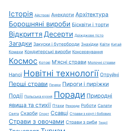
Історія
Архітектура
Анекдоти
Айстрові
Борошняні вироби
Бісквіти і торти
Відкриття
Десерти
Дріжджове тісто
Загадки
Закуски і бутерброди
Знахідки
Квіти
Китай
Кондитерські вироби
Консервування
Комахи
Космос
М'ясні страви
Котові
Молочні страви
Новітні технології
Напої
Отруйні
Перші страви
Пироги і пиріжки
Печери
Поради
Природні
Події
Польська кухня
явища та стихії
Роботи
Салати
Птахи
Рекорди
Ссавці
Скарби
Свята
Страви з круп і бобових
Спорт
Страви з овочами
Страви з риби
Теорії
Туризм