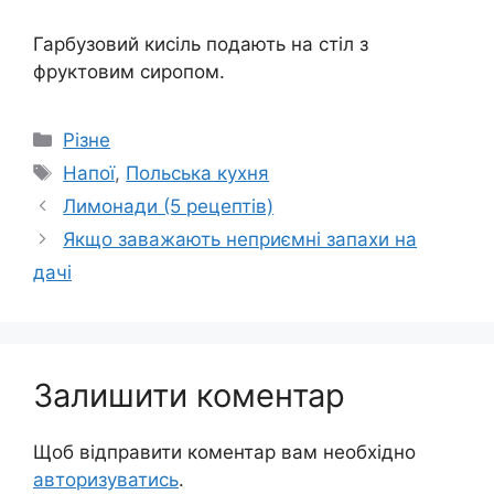
Гарбузовий кисіль подають на стіл з
фруктовим сиропом.
Категорії
Різне
Позначки
Напої
,
Польська кухня
Лимонади (5 рецептів)
Якщо заважають неприємні запахи на
дачі
Залишити коментар
Щоб відправити коментар вам необхідно
авторизуватись
.