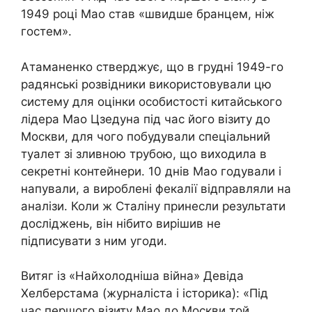
1949 році Мао став «швидше бранцем, ніж
гостем».
Атаманенко стверджує, що в грудні 1949-го
радянські розвідники використовували цю
систему для оцінки особистості китайського
лідера Мао Цзедуна під час його візиту до
Москви, для чого побудували спеціальний
туалет зі зливною трубою, що виходила в
секретні контейнери. 10 днів Мао годували і
напували, а вироблені фекалії відправляли на
аналізи. Коли ж Сталіну принесли результати
досліджень, він нібито вирішив не
підписувати з ним угоди.
Витяг із «Найхолодніша війна» Девіда
Хелберстама (журналіста і історика): «Під
час першого візиту Мао до Москви той