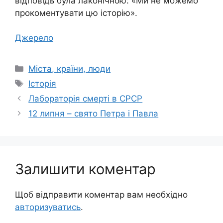
відповідь була лаконічною: «Ми не можемо
прокоментувати цю історію».
Джерело
Категорії
Міста, країни, люди
Позначки
Історія
Лабораторія смерті в СРСР
12 липня – свято Петра і Павла
Залишити коментар
Щоб відправити коментар вам необхідно
авторизуватись
.