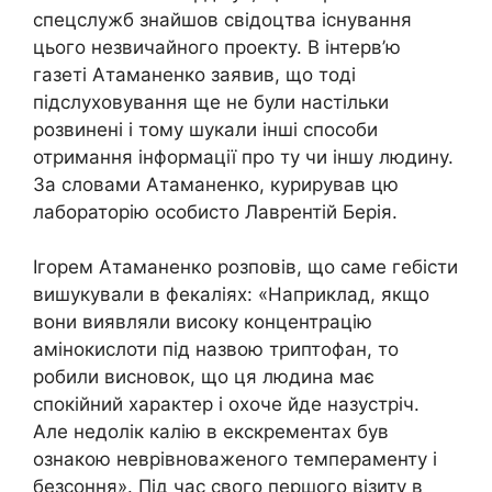
спецслужб знайшов свідоцтва існування
цього незвичайного проекту. В інтерв’ю
газеті Атаманенко заявив, що тоді
підслуховування ще не були настільки
розвинені і тому шукали інші способи
отримання інформації про ту чи іншу людину.
За словами Атаманенко, курирував цю
лабораторію особисто Лаврентій Берія.
Ігорем Атаманенко розповів, що саме гебісти
вишукували в фекаліях: «Наприклад, якщо
вони виявляли високу концентрацію
амінокислоти під назвою триптофан, то
робили висновок, що ця людина має
спокійний характер і охоче йде назустріч.
Але недолік калію в екскрементах був
ознакою неврівноваженого темпераменту і
безсоння». Під час свого першого візиту в