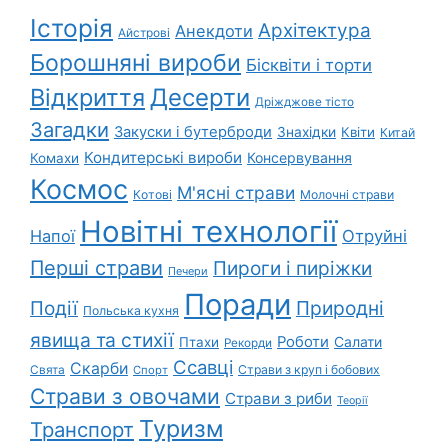
Історія
Архітектура
Анекдоти
Айстрові
Борошняні вироби
Бісквіти і торти
Відкриття
Десерти
Дріжджове тісто
Загадки
Закуски і бутерброди
Знахідки
Квіти
Китай
Кондитерські вироби
Консервування
Комахи
Космос
М'ясні страви
Котові
Молочні страви
Новітні технології
Напої
Отруйні
Перші страви
Пироги і пиріжки
Печери
Поради
Природні
Події
Польська кухня
явища та стихії
Роботи
Салати
Птахи
Рекорди
Ссавці
Скарби
Свята
Страви з круп і бобових
Спорт
Страви з овочами
Страви з риби
Теорії
Туризм
Транспорт