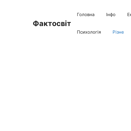
Перейти
до
Головна
Інфо
Е
вмісту
Фактосвіт
Психологія
Різне