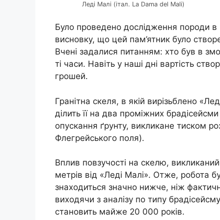
Леді Малі (італ. La Dama del Mali)
Було проведено дослідження породи в н
висновку, що цей пам’ятник було створе
Вчені задалися питанням: хто був в зм
ті часи. Навіть у наші дні вартість ство
грошей.
Гранітна скеля, в якій вирізьблено «Лед
ділить її на два проміжних брадісейсми
опускання ґрунту, викликане тиском ро
Флегрейського поля).
Вплив повзучості на скелю, викликаний
метрів від «Леді Малі». Отже, робота б
знаходиться значно нижче, ніж фактичне
виходячи з аналізу по типу брадісейсму
становить майже 20 000 років.