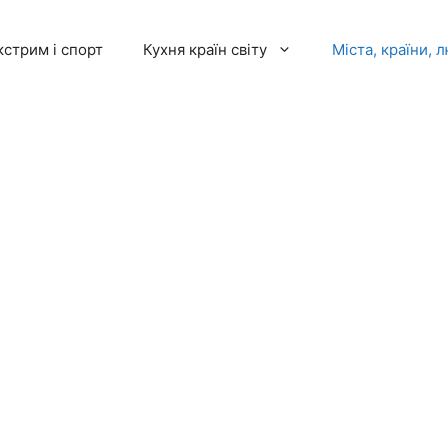
кстрим і спорт
Кухня країн світу
Міста, країни, 