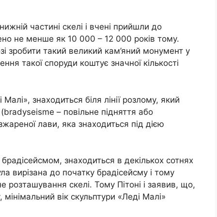
ижній частині скелі і вчені прийшли до
но не менше як 10 000 – 12 000 років тому.
озі зробити такий великий кам’яний монумент у
рення такої споруди коштує значної кількості
і Малі», знаходиться біля лінії розлому, який
 (bradyseisme – повільне підняття або
зжареної лави, яка знаходиться під дією
 брадісейсмом, знаходиться в декількох сотнях
ула вирізана до початку брадісейсму і тому
 розташування скелі. Тому Пітоні і заявив, що,
, мінімальний вік скульптури «Леді Малі»