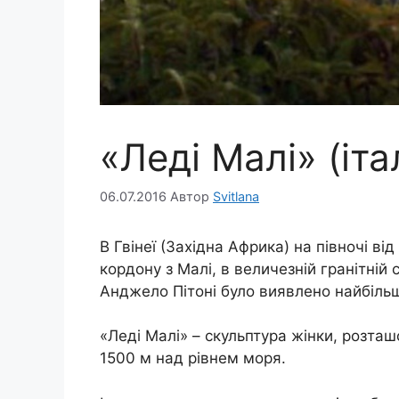
«Леді Малі» (іта
06.07.2016
Автор
Svitlana
В Гвінеї (Західна Африка) на півночі від
кордону з Малі, в величезній гранітній
Анджело Пітоні було виявлено найбільшу
«Леді Малі» – скульптура жінки, розташо
1500 м над рівнем моря.