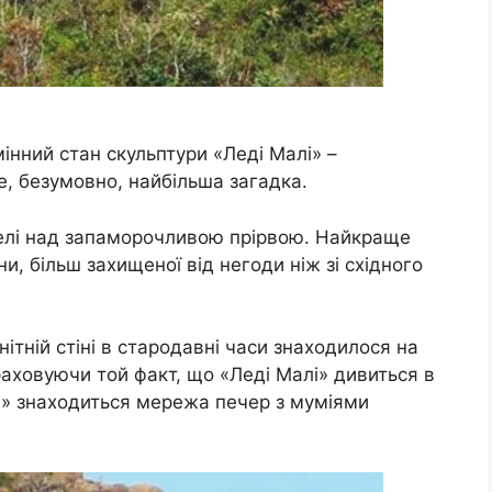
інний стан скульптури «Леді Малі» –
це, безумовно, найбільша загадка.
келі над запаморочливою прірвою. Найкраще
и, більш захищеної від негоди ніж зі східного
ітній стіні в стародавні часи знаходилося на
раховуючи той факт, що «Леді Малі» дивиться в
лі» знаходиться мережа печер з муміями