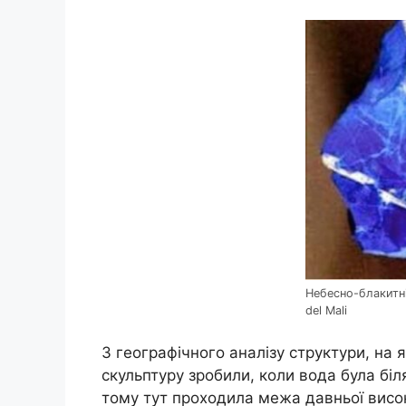
Небесно-блакитні
del Mali
З географічного аналізу структури, на 
скульптуру зробили, коли вода була біл
тому тут проходила межа давньої високо