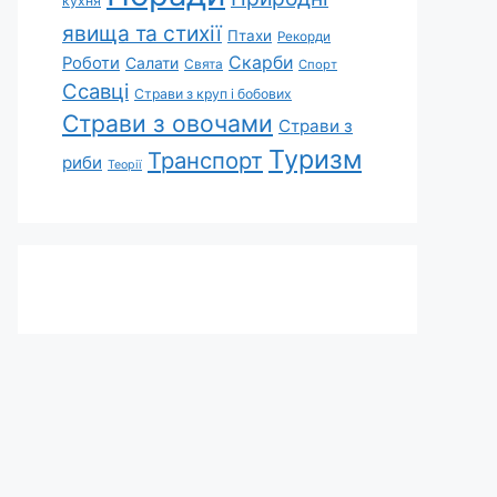
кухня
явища та стихії
Птахи
Рекорди
Скарби
Роботи
Салати
Свята
Спорт
Ссавці
Страви з круп і бобових
Страви з овочами
Страви з
Туризм
Транспорт
риби
Теорії