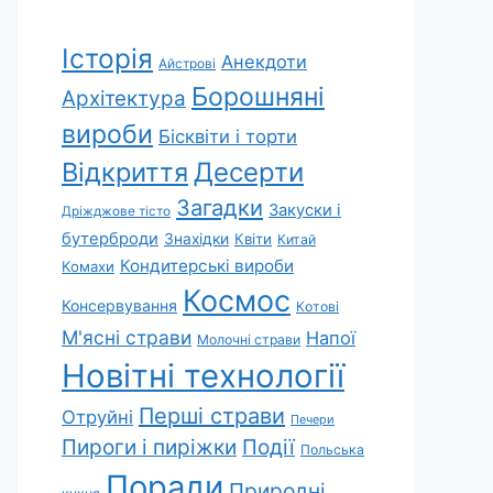
Історія
Анекдоти
Айстрові
Борошняні
Архітектура
вироби
Бісквіти і торти
Відкриття
Десерти
Загадки
Закуски і
Дріжджове тісто
бутерброди
Знахідки
Квіти
Китай
Кондитерські вироби
Комахи
Космос
Консервування
Котові
М'ясні страви
Напої
Молочні страви
Новітні технології
Перші страви
Отруйні
Печери
Пироги і пиріжки
Події
Польська
Поради
Природні