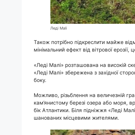
Леді Mali
Також потрібно підкреслити майже відм
мінімальний ефект від вітрової ерозії, 
«Леді Малі» розташована на високій с
«Леді Малі» збережена з західної сторон
боку.
Можливо, різьблення на величезній гран
кам’янистому березі озера або моря, в
бік Атлантики. Біля підніжжя «Леді Ма
шанованих місцевими жителями.