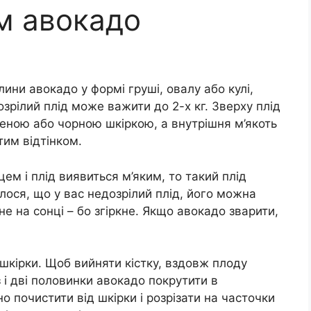
м авокадо
лини авокадо у формі груші, овалу або кулі,
озрілий плід може важити до 2-х кг. Зверху плід
ною або чорною шкіркою, а внутрішня м’якоть
им відтінком.
ем і плід виявиться м’яким, то такий плід
лося, що у вас недозрілий плід, його можна
не на сонці – бо згіркне. Якщо авокадо зварити,
шкірки. Щоб вийняти кістку, вздовж плоду
 і дві половинки авокадо покрутити в
 почистити від шкірки і розрізати на часточки