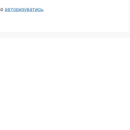
но
авторизуватись
.