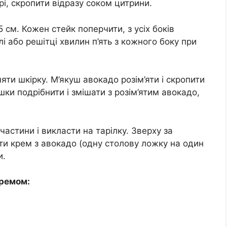
рі, скропити відразу соком цитрини.
 см. Кожен стейк поперчити, з усіх боків
лі або решітці хвилин п’ять з кожного боку при
няти шкірку. М’якуш авокадо розім’яти і скропити
шки подрібнити і змішати з розім’ятим авокадо,
частини і викласти на тарілку. Зверху за
и крем з авокадо (одну столову ложку на один
и.
кремом: