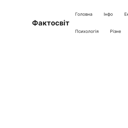
Перейти
до
Головна
Інфо
Е
вмісту
Фактосвіт
Психологія
Різне