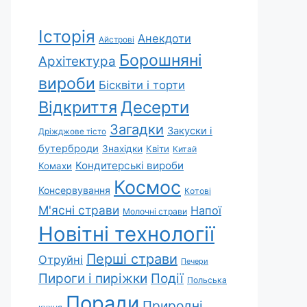
Історія
Анекдоти
Айстрові
Борошняні
Архітектура
вироби
Бісквіти і торти
Відкриття
Десерти
Загадки
Закуски і
Дріжджове тісто
бутерброди
Знахідки
Квіти
Китай
Кондитерські вироби
Комахи
Космос
Консервування
Котові
М'ясні страви
Напої
Молочні страви
Новітні технології
Перші страви
Отруйні
Печери
Пироги і пиріжки
Події
Польська
Поради
Природні