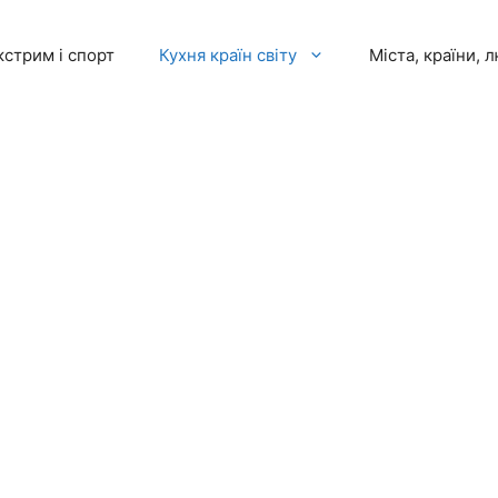
кстрим і спорт
Кухня країн світу
Міста, країни, 