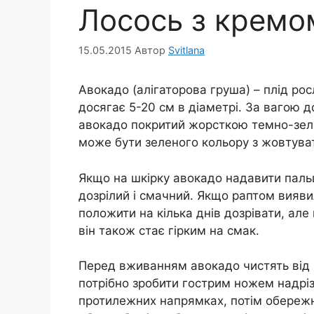
Лосось з кремо
15.05.2015
Автор
Svitlana
Авокадо (алігаторова груша) – плід рос
досягає 5-20 см в діаметрі. За вагою д
авокадо покритий жорсткою темно-зеле
може бути зеленого кольору з жовтуват
Якщо на шкірку авокадо надавити пальц
дозрілий і смачний. Якщо раптом вияви
положити на кілька днів дозрівати, але 
він також стає гірким на смак.
Перед вживанням авокадо чистять від 
потрібно зробити гострим ножем надріз
протилежних напрямках, потім обережно