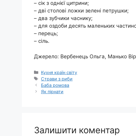
– сік з однієї цитрини;
– дві столові ложки зелені петрушки;
– два зубчики часнику;
– для оздоби десять маленьких частин
– перець;
– сіль.
Джерело: Вербенець Ольга, Манько Віра
Категорії
Кухня країн світу
Позначки
Страви з риби
Баба ромова
Як пірнати
Залишити коментар