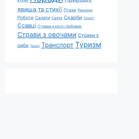
кухня
явища та стихії
Птахи
Рекорди
Скарби
Роботи
Салати
Свята
Спорт
Ссавці
Страви з круп і бобових
Страви з овочами
Страви з
Туризм
Транспорт
риби
Теорії