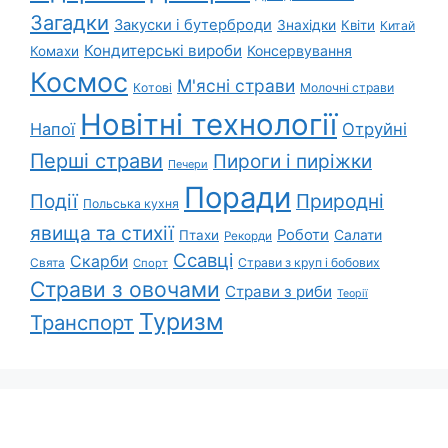
Загадки
Закуски і бутерброди
Знахідки
Квіти
Китай
Кондитерські вироби
Консервування
Комахи
Космос
М'ясні страви
Котові
Молочні страви
Новітні технології
Напої
Отруйні
Перші страви
Пироги і пиріжки
Печери
Поради
Природні
Події
Польська кухня
явища та стихії
Роботи
Салати
Птахи
Рекорди
Ссавці
Скарби
Свята
Страви з круп і бобових
Спорт
Страви з овочами
Страви з риби
Теорії
Туризм
Транспорт