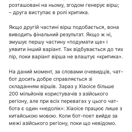
розташовані на ньому, згодом генерує вірш;
– друга виступає в ролі критика.
Якщо другій частині вірш подобається, вона
виводить фінальний результат. Якщо ж ні,
змушує першу частину «подумати ще» і
уявити інший варіант. Так відбувається до тих
пір, поки варіант вірша не влаштує «критика».
На даний момент, за словами очевидців, чат-
бот досить добре справляється зі
складанням віршів. Зараз у Xiaoice більше
200 мільйонів користувачів з азійського
регіону, але при всіх перевагах у цього чат-
бота є один «недолік»: Xiaoice працює лише з
китайською мовою. Коли бот-поет вийде за
межі азійського регіону, поки що невідомо.