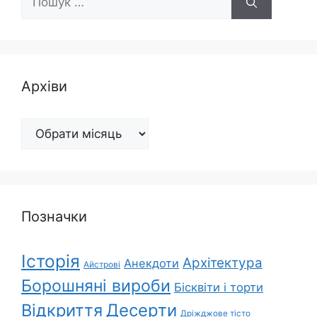
Архіви
Архіви
Позначки
Історія
Архітектура
Анекдоти
Айстрові
Борошняні вироби
Бісквіти і торти
Відкриття
Десерти
Дріжджове тісто