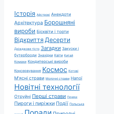
Історія
Анекдоти
Айстрові
Борошняні
Архітектура
вироби
Бісквіти і торти
Відкриття
Десерти
Загадки
Закуски і
Дріжджове тісто
бутерброди
Знахідки
Квіти
Китай
Кондитерські вироби
Комахи
Космос
Консервування
Котові
М'ясні страви
Напої
Молочні страви
Новітні технології
Перші страви
Отруйні
Печери
Пироги і пиріжки
Події
Польська
Поради
Природні