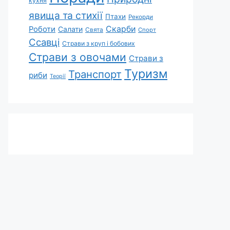
кухня
явища та стихії
Птахи
Рекорди
Скарби
Роботи
Салати
Свята
Спорт
Ссавці
Страви з круп і бобових
Страви з овочами
Страви з
Туризм
Транспорт
риби
Теорії