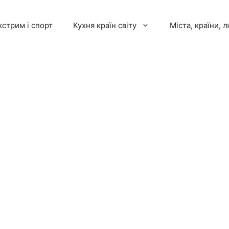
кстрим і спорт
Кухня країн світу
Міста, країни, 