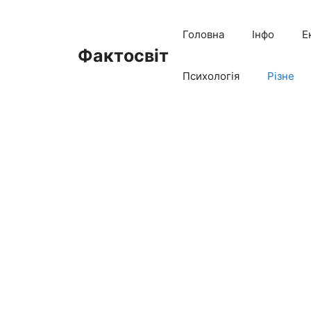
Перейти
до
Головна
Інфо
Е
вмісту
Фактосвіт
Психологія
Різне