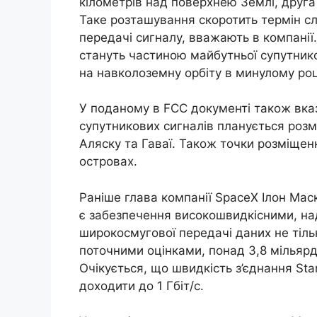
кілометрів над поверхнею Землі, друга
Таке розташування скоротить термін с
передачі сигналу, вважають в компанії
стануть частиною майбутньої супутнико
на навколоземну орбіту в минулому роц
У поданому в FCC документі також вказ
супутникових сигналів планується розм
Аляску та Гаваї. Також точки розміщенн
островах.
Раніше глава компанії SpaceX Ілон Мас
є забезпечення високошвидкісними, на
широкосмугової передачі даних не тільк
поточними оцінками, понад 3,8 мільярда 
Очікується, що швидкість з’єднання Star
доходити до 1 Гбіт/с.