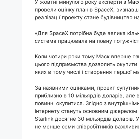
У жовтні минулого року експерти з Масс
провели оцінку планів SpaceX, визнав
реалізації проекту стане будівництво н
«Для SpaceX потрібна буде велика кільк
система працювала на повну потужність
Коли чотири роки тому Маск вперше озву
цього підприємства дозволить окупити д
яких в тому числі і створення першої ма
За наявними оцінками, проект супутник
приблизно в 10 мільярдів доларів, але 
повинні окупитися. Згідно з внутрішні
інтернету стануть основним джерелом 
Starlink досягне 30 мільярдів доларів. 
не менше семи співробітників важливих