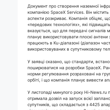
Документ про створення наземної інфр
компанією SpaceX Services. Він містить
аспекти розкриває. Компанія обіцяє, що
«передових технологіях», які підвищат
вказується, що для передачі сигналів 
планує використовувати плоскі антени
працюють в Ku-діапазоні (діапазон час
використовуваних в супутниковому тел
У заявці сказано, що стандарти, встано
поширюватися на розробки SpaceX. Ран
норми регулювання розраховані на груп
орбіті, і що компанія планує вивести а
У листопаді минулого року Hi-News.ru 
отримала дозвіл на запуск всієї заплано
супутників, що складається з 4425 апар