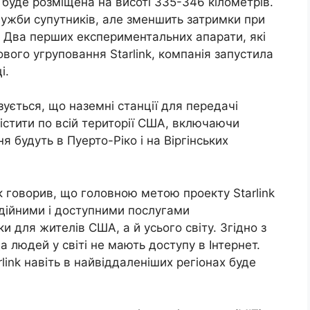
 буде розміщена на висоті 335-346 кілометрів.
лужби супутників, але зменшить затримки при
. Два перших експериментальних апарати, які
вого угруповання Starlink, компанія запустила
і.
ується, що наземні станції для передачі
істити по всій території США, включаючи
я будуть в Пуерто-Ріко і на Віргінських
к говорив, що головною метою проекту Starlink
дійними і доступними послугами
и для жителів США, а й усього світу. Згідно з
людей у ​​світі не мають доступу в Інтернет.
link навіть в найвіддаленіших регіонах буде