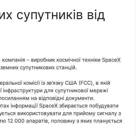
х супутників від
 компанія – виробник космічної техніки SpaceX
земних супутникових станцій.
альної комісії із зв’язку США (FCC), в якій
ї інфраструктури для супутникової мережі
 посиланням на відповідні документи.
нтах інформації SpaceX збирається побудувати
нується використовувати для прийому сигналу з
тю 12 000 апаратів, половину з яких планується