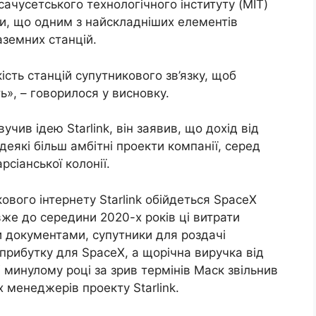
ачусетського технологічного інституту (MIT)
ши, що одним з найскладніших елементів
аземних станцій.
ість станцій супутникового зв’язку, щоб
», – говорилося у висновку.
чив ідею Starlink, він заявив, що дохід від
еякі більш амбітні проекти компанії, серед
рсіанської колонії.
ового інтернету Starlink обійдеться SpaceX
вже до середини 2020-х років ці витрати
ми документами, супутники для роздачі
прибутку для SpaceX, а щорічна виручка від
У минулому році за зрив термінів Маск звільнив
 менеджерів проекту Starlink.