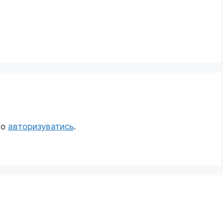
но
авторизуватись
.