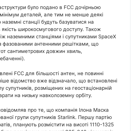
аструктури було подано в FCC дочірньою
 мінімум деталей, але тим не менше деякі
 наземні станції будуть базуватися на
ь якість широкосмугового доступу. Також
між наземними станціями і супутниками SpaceX
 з фазованими антенними решітками, що
тот сантиметрових довжин хвиль,
ебаченні).
влені FCC для більшості антен, не повинні
іше відомство вже відзначало, що встановлені
у супутників, розміщених на геостаціонарній
парати на низьку навколоземну орбіту.
повідомляв про те, що компанія Ілона Маска
ваної групи супутників Starlink. Першу партію
атів, планують розмістити на висоті 1110-1325