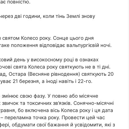
кає повністю.
ерез дві години, коли тінь Землі знову
м святом Колесо року. Сонце цього дня
аке положення відповідає вальпургієвій ночі.
ковий день у високосному році в ознаках
чові свята Колеса року святкують не в ті дні.
лад, Остара (Весняне рівнодення) святкують 20
ває 21 березня, а іноді навіть і 22-го.
о змінює свою фазу. У повню або місячне
звичок та токсичних зв’язків. Сонячно-місячні
травня, бо включена вісь Колеса року і ця дата
 – переламна точка року. Провести цей час
ері, обдумати свої бажання й усвідомити, які з