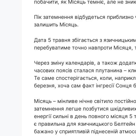
побачити, як Місяць темніє, але не зни
Пік затемнення відбудеться приблизно ч
залишить Місяць.
Дата 5 травня збігається з язичницьки
перебуватиме точно навпроти Місяця, т
Через зміну календарів, а також додат
часових поясів сталася плутанина – клю
Те саме спостерігається, коли, наприк
березня, хоча сам факт інгресії Сонця бу
Місяць – мінливе нічне світило постійн
затемнення легше позбутися шкідливих 
енергії сильні в день повного місяця 5 
є правильна для язичницького Белтейн
бажано у сприятливій піднесеній атмосф