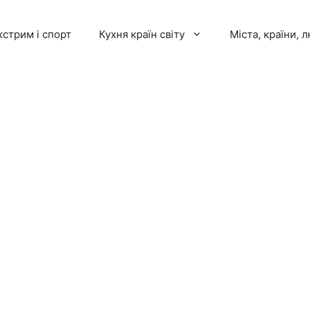
кстрим і спорт
Кухня країн світу
Міста, країни, 