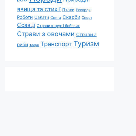
кухня
явища та стихії
Птахи
Рекорди
Скарби
Роботи
Салати
Свята
Спорт
Ссавці
Страви з круп і бобових
Страви з овочами
Страви з
Туризм
Транспорт
риби
Теорії