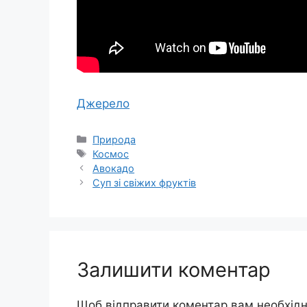
Джерело
Категорії
Природа
Позначки
Космос
Авокадо
Суп зі свіжих фруктів
Залишити коментар
Щоб відправити коментар вам необхід