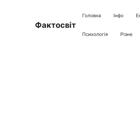
Перейти
до
Головна
Інфо
Е
вмісту
Фактосвіт
Психологія
Різне