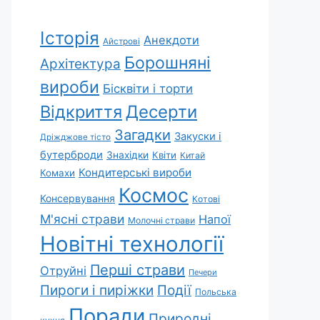
Історія
Анекдоти
Айстрові
Борошняні
Архітектура
вироби
Бісквіти і торти
Відкриття
Десерти
Загадки
Закуски і
Дріжджове тісто
бутерброди
Знахідки
Квіти
Китай
Кондитерські вироби
Комахи
Космос
Консервування
Котові
М'ясні страви
Напої
Молочні страви
Новітні технології
Перші страви
Отруйні
Печери
Пироги і пиріжки
Події
Польська
Поради
Природні