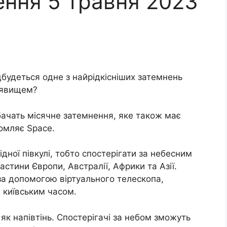
ення 5 травня 2023
дбудеться одне з найрідкісніших затемнень
 явищем?
бачать місячне затемнення, яке також має
домляє Space.
ної півкулі, тобто спостерігати за небесним
стини Європи, Австралії, Африки та Азії.
а допомогою віртуального телескопа,
а київським часом.
як напівтінь. Спостерігачі за небом зможуть