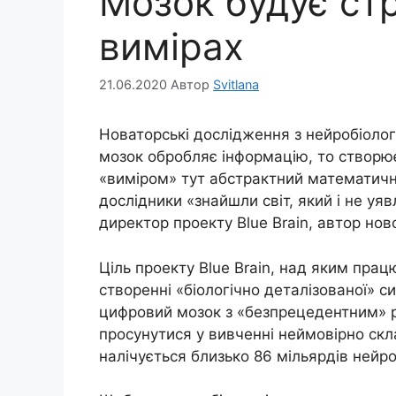
Мозок будує стр
вимірах
21.06.2020
Автор
Svitlana
Новаторські дослідження з нейробіологі
мозок обробляє інформацію, то створює
«виміром» тут абстрактний математичний
дослідники «знайшли світ, який і не уя
директор проекту Blue Brain, автор нов
Ціль проекту Blue Brain, над яким пра
створенні «біологічно деталізованої» 
цифровий мозок з «безпрецедентним» рі
просунутися у вивченні неймовірно скл
налічується близько 86 мільярдів нейро