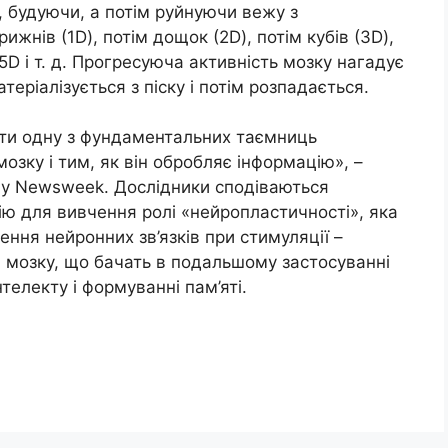
, будуючи, а потім руйнуючи вежу з
ижнів (1D), потім дощок (2D), потім кубів (3D),
5D і т. д. Прогресуюча активність мозку нагадує
еріалізується з піску і потім розпадається.
іти одну з фундаментальних таємниць
мозку і тим, як він обробляє інформацію», –
алу Newsweek. Дослідники сподіваються
ю для вивчення ролі «нейропластичності», яка
ння нейронних зв’язків при стимуляції –
мозку, що бачать в подальшому застосуванні
нтелекту і формуванні пам’яті.