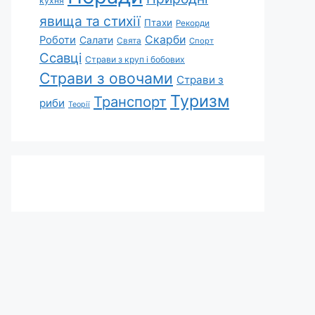
кухня
явища та стихії
Птахи
Рекорди
Скарби
Роботи
Салати
Свята
Спорт
Ссавці
Страви з круп і бобових
Страви з овочами
Страви з
Туризм
Транспорт
риби
Теорії