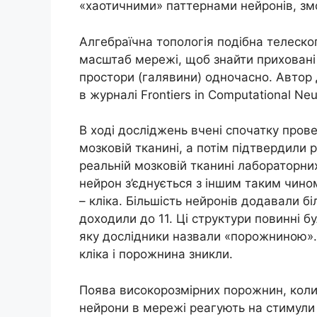
«хаотичними» паттернами нейронів, змог
Алгебраїчна топологія подібна телеско
масштаб мережі, щоб знайти приховані с
простори (галявини) одночасно. Автор 
в журналі Frontiers in Computational Neu
В ході досліджень вчені спочатку прове
мозковій тканині, а потім підтвердили 
реальній мозковій тканині лабораторни
нейрон з’єднується з іншим таким чино
– кліка. Більшість нейронів додавали бі
доходили до 11. Ці структури повинні б
яку дослідники назвали «порожниною». 
кліка і порожнина зникли.
Поява високорозмірних порожнин, коли
нейрони в мережі реагують на стимули