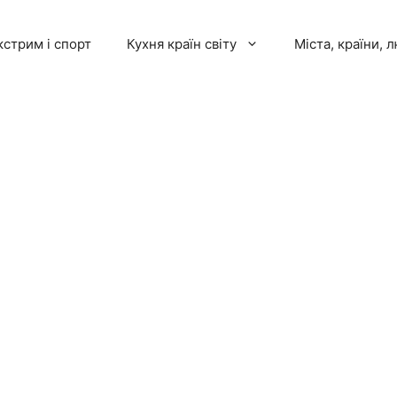
кстрим і спорт
Кухня країн світу
Міста, країни, 