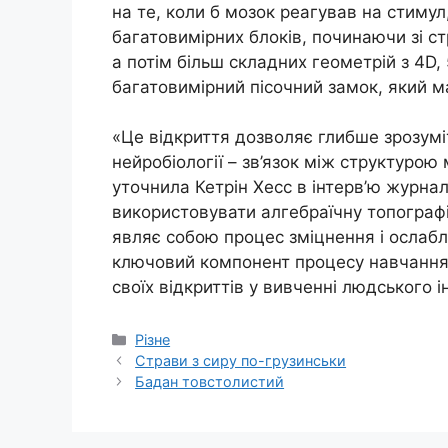
на те, коли б мозок реагував на стимул
багатовимірних блоків, починаючи зі стр
а потім більш складних геометрій з 4D, 
багатовимірний пісочний замок, який мат
«Це відкриття дозволяє глибше зрозум
нейробіології – зв’язок між структурою 
уточнила Кетрін Хесс в інтерв’ю журн
використовувати алгебраїчну топографі
являє собою процес зміцнення і ослабле
ключовий компонент процесу навчання 
своїх відкриттів у вивченні людського і
Категорії
Різне
Страви з сиру по-грузинськи
Бадан товстолистий