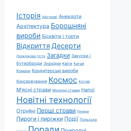
Історія
Анекдоти
Айстрові
Борошняні
Архітектура
вироби
Бісквіти і торти
Відкриття
Десерти
Загадки
Закуски і
Дріжджове тісто
бутерброди
Знахідки
Квіти
Китай
Кондитерські вироби
Комахи
Космос
Консервування
Котові
М'ясні страви
Напої
Молочні страви
Новітні технології
Перші страви
Отруйні
Печери
Пироги і пиріжки
Події
Польська
Поради
Природні