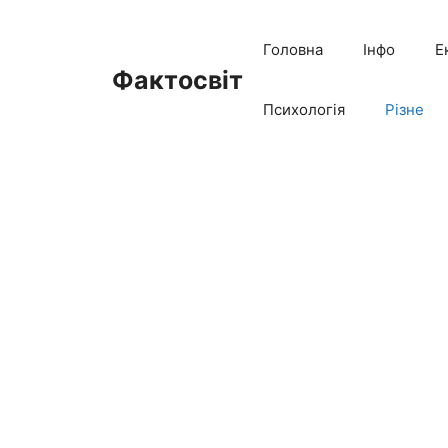
Перейти
до
Головна
Інфо
Е
вмісту
Фактосвіт
Психологія
Різне