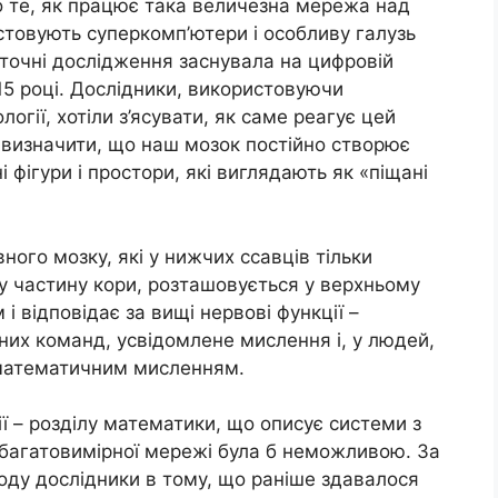
о те, як працює така величезна мережа над
стовують суперкомп’ютери і особливу галузь
точні дослідження заснувала на цифровій
15 році. Дослідники, використовуючи
огії, хотіли з’ясувати, як саме реагує цей
 визначити, що наш мозок постійно створює
 фігури і простори, які виглядають як «піщані
ного мозку, які у нижчих ссавців тільки
у частину кори, розташовується у верхньому
і відповідає за вищі нервові функції –
них команд, усвідомлене мислення і, у людей,
 математичним мисленням.
ї – розділу математики, що описує системи з
я багатовимірної мережі була б неможливою. За
ду дослідники в тому, що раніше здавалося