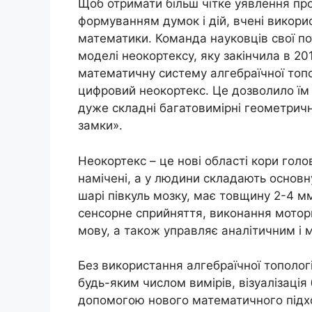
Щоб отримати більш чітке уявлення пр
формуванням думок і дій, вчені викори
математики. Команда науковців свої по
моделі неокортексу, яку закінчила в 20
математичну систему алгебраїчної топол
цифровий неокортекс. Це дозволило їм
дуже складні багатовимірні геометричні
замки».
Неокортекс – це нові області кори голов
намічені, а у людини складають основн
шарі півкуль мозку, має товщину 2-4 мм 
сенсорне сприйняття, виконання мотор
мову, а також управляє аналітичним і
Без використання алгебраїчної топологі
будь-яким числом вимірів, візуалізаці
допомогою нового математичного підхо