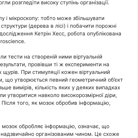
ли розгледіти високу ступінь організації.
пу і мікроскопу: тобто може збільшувати
труктури (дерева в лісі) і побачити порожні
дослідження Кетрін Хесс, робота опублікована
roscience.
ли тести на створеній ними віртуальній
результати, провівши ті ж експерименти на
х щурів. При стимуляції кожен віртуальний
м, що утворюється певний геометричний об’єкт
льше вимірів, кількість яких у деяких випадках
ули утворитися навколо високорозмірної діри,
Після того, як мозок обробив інформацію,
 мозок обробляє інформацію, означає, що
 надзвичайно організованим чином. Це схоже