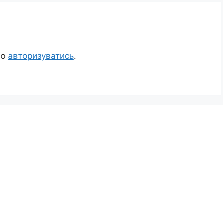
но
авторизуватись
.