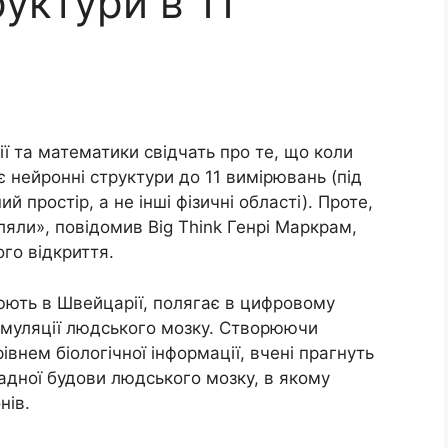
уктури в 11
ї та математики свідчать про те, що коли
 нейронні структури до 11 вимірювань (під
 простір, а не інші фізичні області). Проте,
вляли», повідомив Big Think Генрі Маркрам,
ого відкриття.
цюють в Швейцарії, полягає в цифровому
симуляції людського мозку. Створюючи
внем біологічної інформації, вчені прагнуть
адної будови людського мозку, в якому
нів.