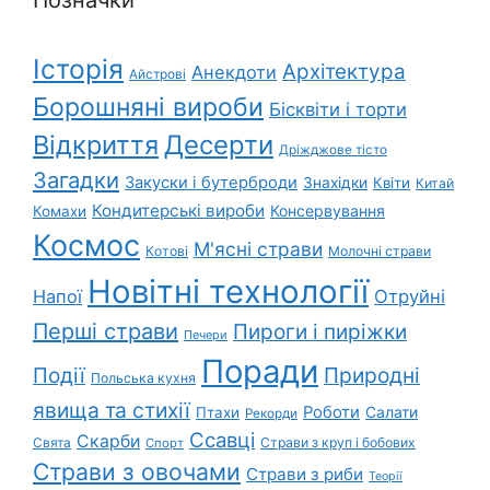
Позначки
Історія
Архітектура
Анекдоти
Айстрові
Борошняні вироби
Бісквіти і торти
Відкриття
Десерти
Дріжджове тісто
Загадки
Закуски і бутерброди
Знахідки
Квіти
Китай
Кондитерські вироби
Консервування
Комахи
Космос
М'ясні страви
Котові
Молочні страви
Новітні технології
Напої
Отруйні
Перші страви
Пироги і пиріжки
Печери
Поради
Природні
Події
Польська кухня
явища та стихії
Роботи
Салати
Птахи
Рекорди
Ссавці
Скарби
Свята
Страви з круп і бобових
Спорт
Страви з овочами
Страви з риби
Теорії