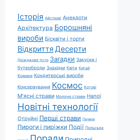
Історія
Анекдоти
Айстрові
Борошняні
Архітектура
вироби
Бісквіти і торти
Відкриття
Десерти
Загадки
Закуски і
Дріжджове тісто
бутерброди
Знахідки
Квіти
Китай
Кондитерські вироби
Комахи
Космос
Консервування
Котові
М'ясні страви
Напої
Молочні страви
Новітні технології
Перші страви
Отруйні
Печери
Пироги і пиріжки
Події
Польська
Поради
Природні