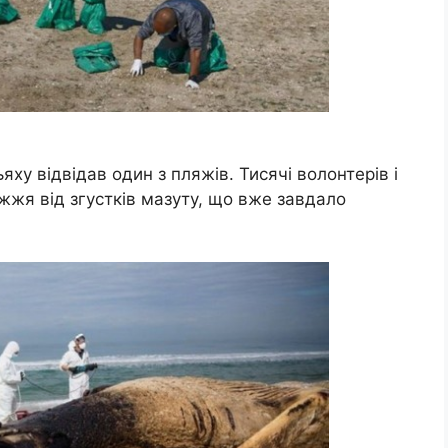
яху відвідав один з пляжів. Тисячі волонтерів і
жжя від згустків мазуту, що вже завдало