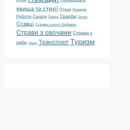
кухня
явища та стихії
Птахи
Рекорди
Скарби
Роботи
Салати
Свята
Спорт
Ссавці
Страви з круп і бобових
Страви з овочами
Страви з
Туризм
Транспорт
риби
Теорії