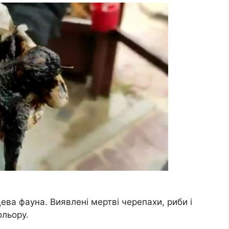
ва фауна. Виявлені мертві черепахи, риби і
ольору.