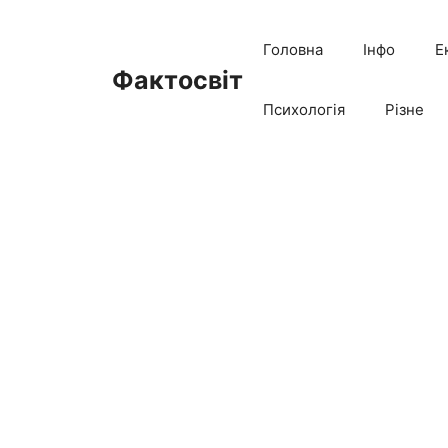
Перейти
до
Головна
Інфо
Е
вмісту
Фактосвіт
Психологія
Різне