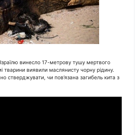
 Ізраїлю винесло 17-метрову тушу мертвого
змі тварини виявили маслянисту чорну рідину.
но стверджувати, чи пов’язана загибель кита з