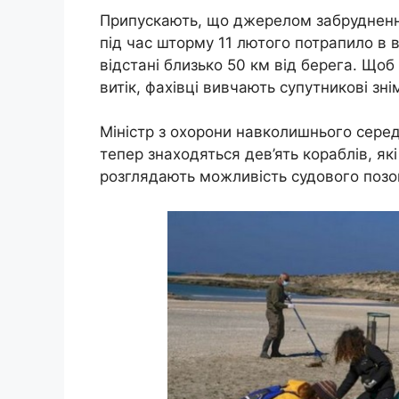
Припускають, що джерелом забруднення
під час шторму 11 лютого потрапило в 
відстані близько 50 км від берега. Щоб
витік, фахівці вивчають супутникові зні
Міністр з охорони навколишнього серед
тепер знаходяться дев’ять кораблів, які
розглядають можливість судового позо