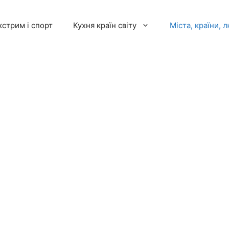
кстрим і спорт
Кухня країн світу
Міста, країни, 