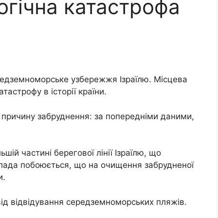
огічна катастрофа
редземноморське узбережжя Ізраїлю. Місцева
тастрофу в історії країни.
 причину забруднення: за попередніми даними,
ьшій частині берегової лінії Ізраїлю, що
влада побоюється, що на очищення забрудненої
и.
від відвідування середземноморських пляжів.