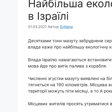
Найбільша екол
в Ізраїлі
01.03.2021
Автор
Svitlana
Десятками тонн мазуту забруднене се
влада каже про найбільшу екологічну ка
Влада Ізраїлю намагаються встановити
мова йде про витік палива з корабля.
Численні згустки мазуту виявлені на біл
тягнеться на 190 кілометрів. Місцева 
території можуть піти місяці, а то й рок
Місцевих жителів просять утриматися 