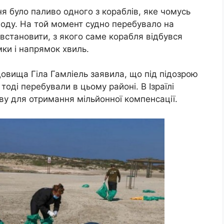
 було паливо одного з кораблів, яке чомусь
воду. На той момент судно перебувало на
 встановити, з якого саме корабля відбувся
мки і напрямок хвиль.
овища Гіла Гамліель заявила, що під підозрою
 тоді перебували в цьому районі. В Ізраїлі
ву для отримання мільйонної компенсації.