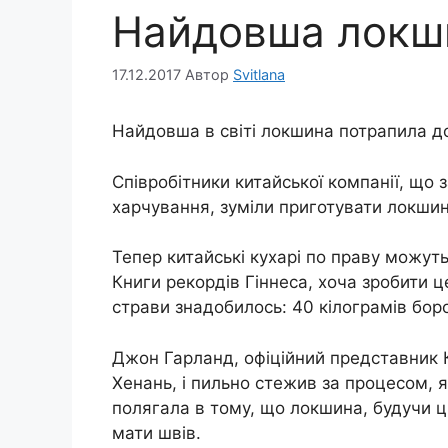
Найдовша локш
17.12.2017
Автор
Svitlana
Найдовша в світі локшина потрапила до
Співробітники китайської компанії, що
харчування, зуміли приготувати локшин
Тепер китайські кухарі по праву можут
Книги рекордів Гіннеса, хоча зробити ц
страви знадобилось: 40 кілограмів борош
Джон Гарланд, офіційний представник К
Хенань, і пильно стежив за процесом, я
полягала в тому, що локшина, будучи ц
мати швів.