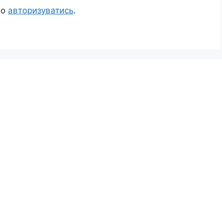
но
авторизуватись
.