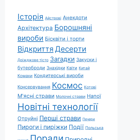
Історія
Анекдоти
Айстрові
Борошняні
Архітектура
вироби
Бісквіти і торти
Відкриття
Десерти
Загадки
Закуски і
Дріжджове тісто
бутерброди
Знахідки
Квіти
Китай
Кондитерські вироби
Комахи
Космос
Консервування
Котові
М'ясні страви
Напої
Молочні страви
Новітні технології
Перші страви
Отруйні
Печери
Пироги і пиріжки
Події
Польська
Поради
Природні