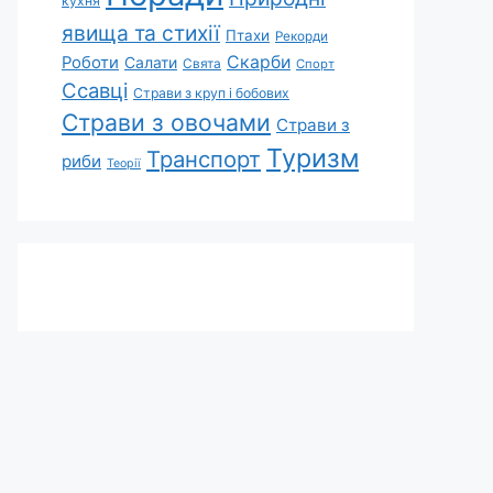
кухня
явища та стихії
Птахи
Рекорди
Скарби
Роботи
Салати
Свята
Спорт
Ссавці
Страви з круп і бобових
Страви з овочами
Страви з
Туризм
Транспорт
риби
Теорії