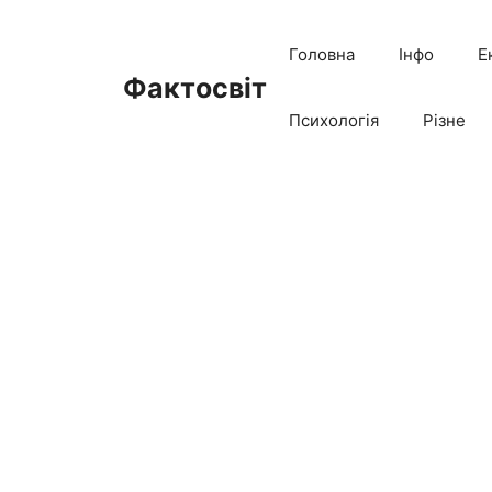
Перейти
до
Головна
Інфо
Е
вмісту
Фактосвіт
Психологія
Різне