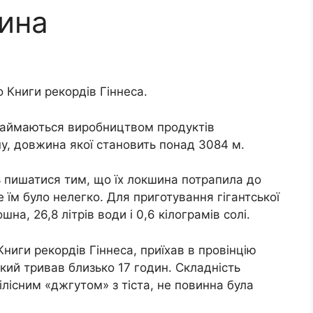
ина
 Книги рекордів Гіннеса.
 займаються виробництвом продуктів
у, довжина якої становить понад 3084 м.
ь пишатися тим, що їх локшина потрапила до
е їм було нелегко. Для приготування гігантської
на, 26,8 літрів води і 0,6 кілограмів солі.
ниги рекордів Гіннеса, приїхав в провінцію
кий тривав близько 17 годин. Складність
ілісним «джгутом» з тіста, не повинна була