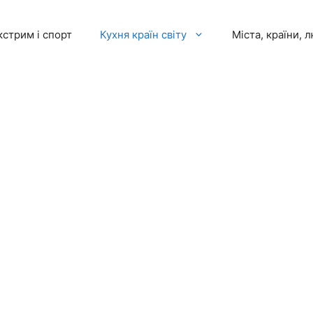
кстрим і спорт
Кухня країн світу
Міста, країни, 