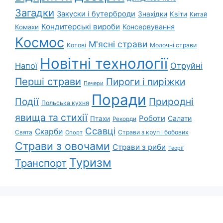
Загадки
Закуски і бутерброди
Знахідки
Квіти
Китай
Кондитерські вироби
Консервування
Комахи
Космос
М'ясні страви
Котові
Молочні страви
Новітні технології
Напої
Отруйні
Перші страви
Пироги і пиріжки
Печери
Поради
Події
Природні
Польська кухня
явища та стихії
Роботи
Салати
Птахи
Рекорди
Ссавці
Скарби
Свята
Страви з круп і бобових
Спорт
Страви з овочами
Страви з риби
Теорії
Туризм
Транспорт