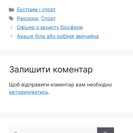
Категорії
Екстрим і спорт
Позначки
Рекорди
,
Спорт
Офіцер з захисту біосфери
Акація біла або робінія звичайна
Залишити коментар
Щоб відправити коментар вам необхідно
авторизуватись
.
Пошук: