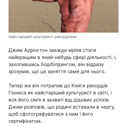
Найстаріший культурист-рекордсмен
Джим Аррінгтон завжди мріяв стати
найкращим в який-небудь сфері діяльності, і,
захопившись бодібілдингом, він відразу
зрозумів, що це заняття саме для нього.
Тепер же він потрапив до Книги рекордів
Гіннеса як найстаріший культурист в світі, і
вся його сім’я в захваті від дідових успіхів.
Джим розповів, що родичі вставали в чергу,
щоб сфотографуватися з ним і його
сертифікатом.