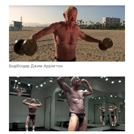
Бодібілдер Джим Аррінгтон