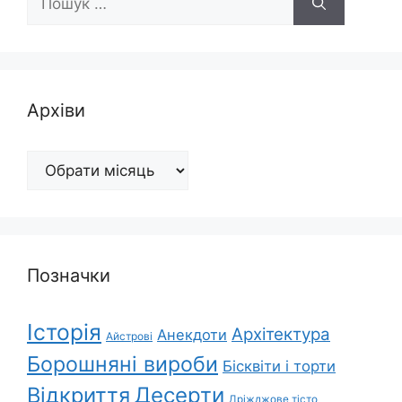
Архіви
Архіви
Позначки
Історія
Архітектура
Анекдоти
Айстрові
Борошняні вироби
Бісквіти і торти
Відкриття
Десерти
Дріжджове тісто