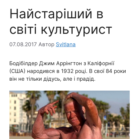
Найстаріший в
світі культурист
07.08.2017
Автор
Svitlana
Бодібілдер Джим Аррінгтон з Каліфорнії
(США) народився в 1932 році. В свої 84 роки
він не тільки дідусь, але і прадід.