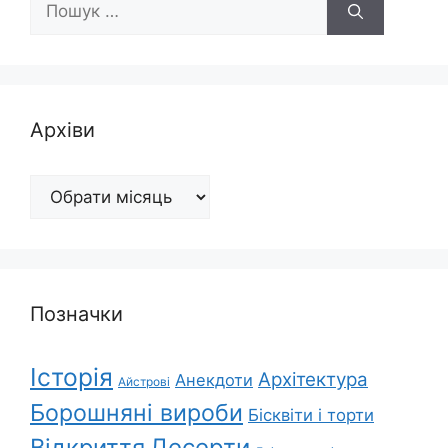
Архіви
Архіви
Позначки
Історія
Архітектура
Анекдоти
Айстрові
Борошняні вироби
Бісквіти і торти
Відкриття
Десерти