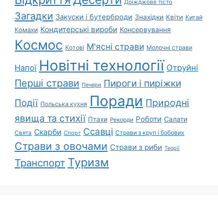
Дріжджове тісто
Загадки
Закуски і бутерброди
Знахідки
Квіти
Китай
Кондитерські вироби
Консервування
Комахи
Космос
М'ясні страви
Котові
Молочні страви
Новітні технології
Напої
Отруйні
Перші страви
Пироги і пиріжки
Печери
Поради
Події
Природні
Польська кухня
явища та стихії
Роботи
Салати
Птахи
Рекорди
Ссавці
Скарби
Свята
Страви з круп і бобових
Спорт
Страви з овочами
Страви з риби
Теорії
Туризм
Транспорт