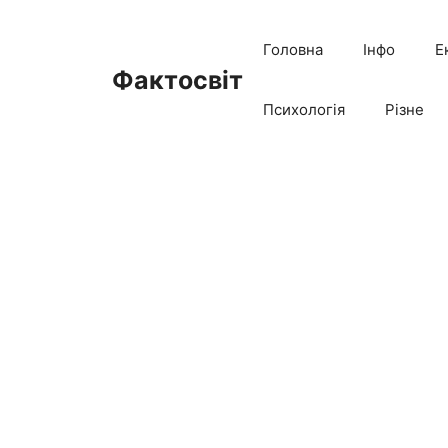
Перейти
до
Головна
Інфо
Е
вмісту
Фактосвіт
Психологія
Різне