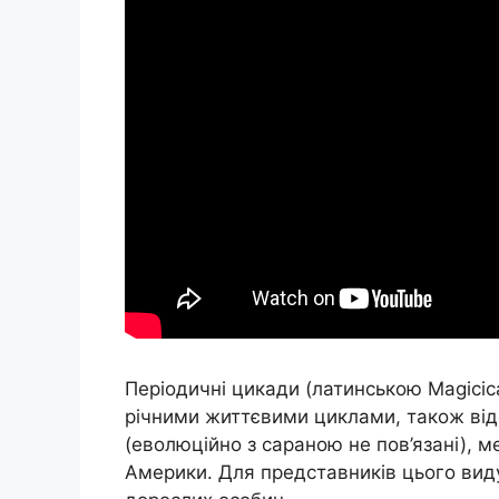
Періодичні цикади (латинською Magicica
річними життєвими циклами, також від
(еволюційно з сараною не пов’язані), м
Америки. Для представників цього виду