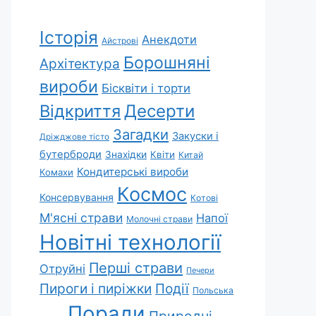
Історія
Анекдоти
Айстрові
Борошняні
Архітектура
вироби
Бісквіти і торти
Відкриття
Десерти
Загадки
Закуски і
Дріжджове тісто
бутерброди
Знахідки
Квіти
Китай
Кондитерські вироби
Комахи
Космос
Консервування
Котові
М'ясні страви
Напої
Молочні страви
Новітні технології
Перші страви
Отруйні
Печери
Пироги і пиріжки
Події
Польська
Поради