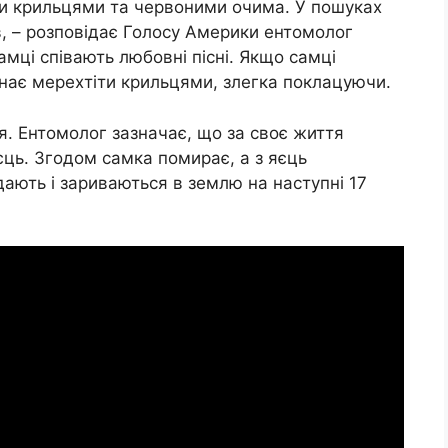
и крильцями та червоними очима. У пошуках
, – розповідає Голосу Америки ентомолог
амці співають любовні пісні. Якщо самці
инає мерехтіти крильцями, злегка поклацуючи.
. Ентомолог зазначає, що за своє життя
ць. Згодом самка помирає, а з яєць
дають і зариваються в землю на наступні 17