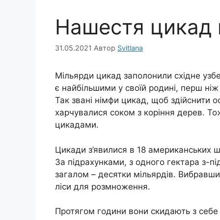
Нашестя цикад
31.05.2021
Автор
Svitlana
Мільярди цикад заполонили східне узбе
є найбільшими у своїй родині, перш ні
Так звані німфи цикад, щоб здійснити 
харчувалися соком з коріння дерев. То
цикадами.
Цикади з’явилися в 18 американських шт
За підрахунками, з одного гектара з-під
загалом – десятки мільярдів. Вибравши
ліси для розмноження.
Протягом години вони скидають з себе 