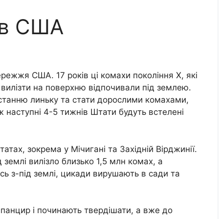
 в США
режжя США. 17 років ці комахи покоління Х, які
ж вилізти на поверхню відпочивали під землею.
останню линьку та стати дорослими комахами,
ж наступні 4-5 тижнів Штати будуть встелені
атах, зокрема у Мічигані та Західній Вірджинії.
 землі вилізло близько 1,5 млн комах, а
сь з-під землі, цикади вирушають в сади та
панцир і починають твердішати, а вже до