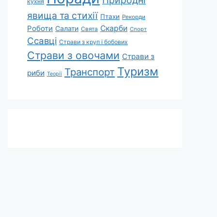
Природні
кухня
явища та стихії
Птахи
Рекорди
Роботи
Скарби
Салати
Свята
Спорт
Ссавці
Страви з круп і бобових
Страви з овочами
Страви з
Туризм
Транспорт
риби
Теорії