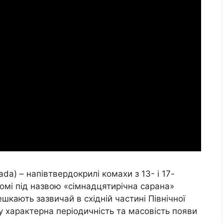
da) – напівтвердокрилі комахи з 13- і 17-
омі під назвою «сімнадцятирічна сарана»
ешкають зазвичай в східній частині Північної
 характерна періодичність та масовість появи