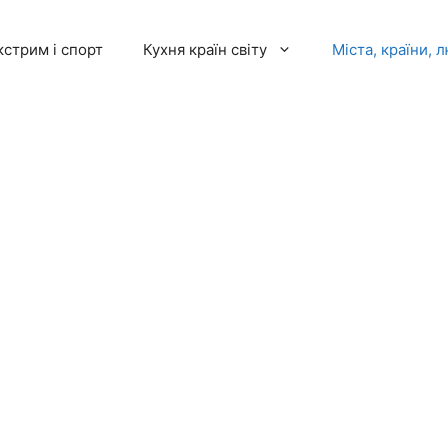
кстрим і спорт
Кухня країн світу
Міста, країни, 