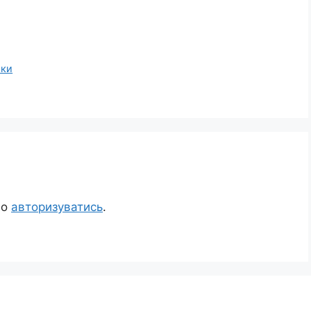
бки
но
авторизуватись
.