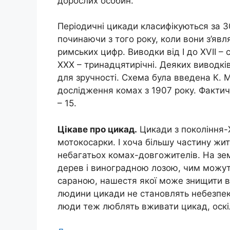
дорослих особин.
Періодичні цикади класифікуються за 3
починаючи з того року, коли вони з’яв
римських цифр. Виводки від I до XVII – 
XXX – тринадцятирічні. Деяких виводків
для зручності. Схема була введена К. М
дослідження комах з 1907 року. Фактич
– 15.
Цікаве про цикад.
Цикади з покоління-
мотокосарки. І хоча більшу частину жи
небагатьох комах-довгожителів. На зе
дерев і виноградною лозою, чим можуть
сараною, нашестя якої може знищити в
людини цикади не становлять небезпеки
люди теж люблять вживати цикад, оскіл