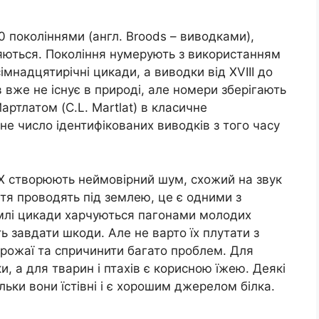
0 поколіннями (англ. Broods – виводками),
ляються. Покоління нумерують з використанням
сімнадцятирічні цикади, а виводки від XVIII до
 вже не існує в природі, але номери зберігають
артлатом (C.L. Martlat) в класичне
не число ідентифікованих виводків з того часу
X створюють неймовірний шум, схожий на звук
ття проводять під землею, це є одними з
млі цикади харчуються пагонами молодих
 завдати шкоди. Але не варто їх плутати з
рожаї та спричинити багато проблем. Для
, а для тварин і птахів є корисною їжею. Деякі
ьки вони їстівні і є хорошим джерелом білка.