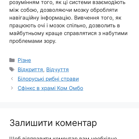
розумінням того, як ці системи взаємодіють
між собою, дозволяючи мозку обробляти
навігаційну інформацію. Вивчення того, як
працюють очі і мозок спільно, дозволить в
майбутньому краще справлятися з набутими
проблемами зору.
Категорії
Різне
Позначки
Відкриття
,
Відчуття
Білоруські рибні страви
Сфінкс в храмі Ком Омбо
Залишити коментар
Щоб відправити коментар вам необхідно