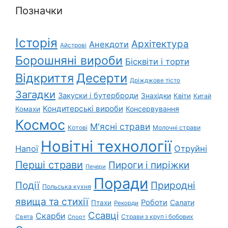
Позначки
Історія
Архітектура
Анекдоти
Айстрові
Борошняні вироби
Бісквіти і торти
Відкриття
Десерти
Дріжджове тісто
Загадки
Закуски і бутерброди
Знахідки
Квіти
Китай
Кондитерські вироби
Консервування
Комахи
Космос
М'ясні страви
Котові
Молочні страви
Новітні технології
Напої
Отруйні
Перші страви
Пироги і пиріжки
Печери
Поради
Природні
Події
Польська кухня
явища та стихії
Роботи
Салати
Птахи
Рекорди
Ссавці
Скарби
Свята
Страви з круп і бобових
Спорт