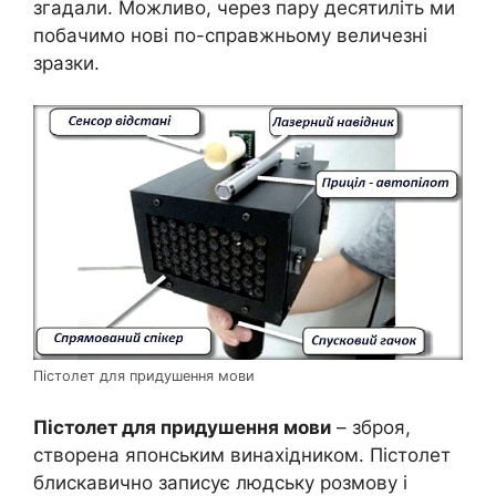
згадали. Можливо, через пару десятиліть ми
побачимо нові по-справжньому величезні
зразки.
Пістолет для придушення мови
Пістолет для придушення мови
– зброя,
створена японським винахідником. Пістолет
блискавично записує людську розмову і