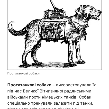
Протитанкові собаки
Протитанкові собаки
– використовували їх
під час Великої Вітчизняної радянськими
військами проти німецьких танків. Собак
спеціально тренували залазити під танки,