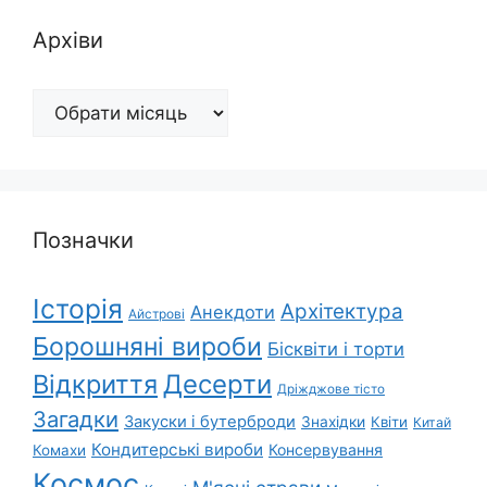
Архіви
Архіви
Позначки
Історія
Архітектура
Анекдоти
Айстрові
Борошняні вироби
Бісквіти і торти
Відкриття
Десерти
Дріжджове тісто
Загадки
Закуски і бутерброди
Знахідки
Квіти
Китай
Кондитерські вироби
Консервування
Комахи
Космос