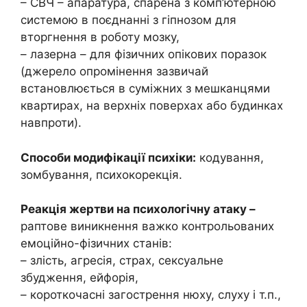
– СВЧ – апаратура, спарена з комп’ютерною
системою в поєднанні з гіпнозом для
вторгнення в роботу мозку,
– лазерна – для фізичних опікових поразок
(джерело опромінення зазвичай
встановлюється в суміжних з мешканцями
квартирах, на верхніх поверхах або будинках
навпроти).
Способи модифікації психіки:
кодування,
зомбування, психокорекція.
Реакція жертви на психологічну атаку –
раптове виникнення важко контрольованих
емоційно-фізичних станів:
– злість, агресія, страх, сексуальне
збудження, ейфорія,
– короткочасні загострення нюху, слуху і т.п.,