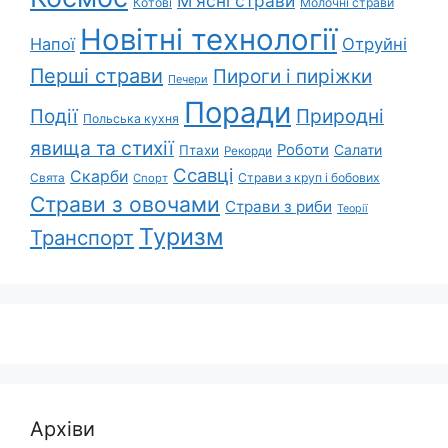
М'ясні страви
Котові
Молочні страви
Новітні технології
Напої
Отруйні
Перші страви
Пироги і пиріжки
Печери
Поради
Природні
Події
Польська кухня
явища та стихії
Роботи
Салати
Птахи
Рекорди
Ссавці
Скарби
Свята
Страви з круп і бобових
Спорт
Страви з овочами
Страви з риби
Теорії
Туризм
Транспорт
Архіви