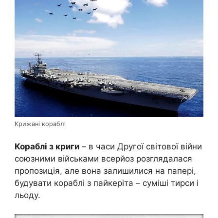
Крижані кораблі
Кораблі з криги
– в часи Другої світової війни
союзними військами всерйоз розглядалася
пропозиція, але вона залишилися на папері,
будувати кораблі з пайкеріта – суміші тирси і
льоду.