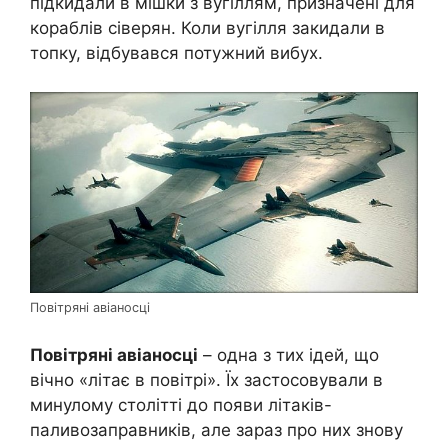
підкидали в мішки з вугіллям, призначені для
кораблів сіверян. Коли вугілля закидали в
топку, відбувався потужний вибух.
Повітряні авіаносці
Повітряні авіаносці
– одна з тих ідей, що
вічно «літає в повітрі». Їх застосовували в
минулому столітті до появи літаків-
паливозаправників, але зараз про них знову