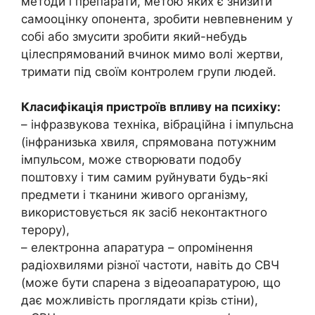
методи і препарати, метою яких є знизити
самооцінку опонента, зробити невпевненим у
собі або змусити зробити який-небудь
цілеспрямований вчинок мимо волі жертви,
тримати під своїм контролем групи людей.
Класифікація пристроїв впливу на психіку:
– інфразвукова техніка, вібраційна і імпульсна
(інфранизька хвиля, спрямована потужним
імпульсом, може створювати подобу
поштовху і тим самим руйнувати будь-які
предмети і тканини живого організму,
використовується як засіб неконтактного
терору),
– електронна апаратура – опромінення
радіохвилями різної частоти, навіть до СВЧ
(може бути спарена з відеоапаратурою, що
дає можливість проглядати крізь стіни),