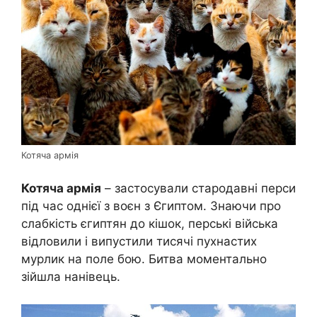
Котяча армія
Котяча армія
– застосували стародавні перси
під час однієї з воєн з Єгиптом. Знаючи про
слабкість єгиптян до кішок, перські війська
відловили і випустили тисячі пухнастих
мурлик на поле бою. Битва моментально
зійшла нанівець.