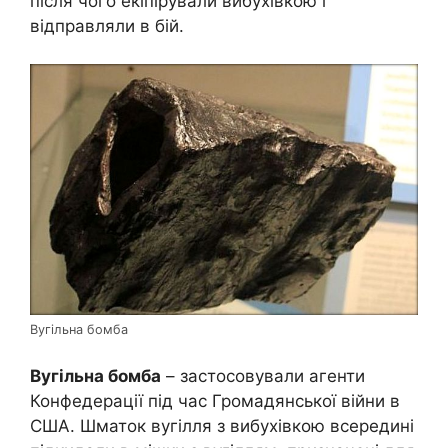
після чого екіпірували вибухівкою і
відправляли в бій.
Вугільна бомба
Вугільна бомба
– застосовували агенти
Конфедерації під час Громадянської війни в
США. Шматок вугілля з вибухівкою всередині