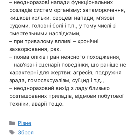
– неодноразові напади функціональних
розладів систем організму: запаморочення,
кишкові кольки, серцеві напади, м’язові
судоми, головні болі і т.п., у тому числі зі
смертельними наслідками,
– при тривалому впливі – хронічні
захворювання, рак,
– поява опіків і ран неясного походження,
– нав’язані сценарії поведінки, що раніше не
характерні для жертви: агресія, подружня
зрада, гомосексуалізм, суїцид і т.д.,
– неодноразовий вихід з ладу близько
розташованих приладів, відмови побутової
техніки, аварії тощо.
Категорії
Різне
Позначки
Зброя